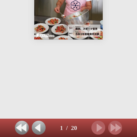
1
/
20