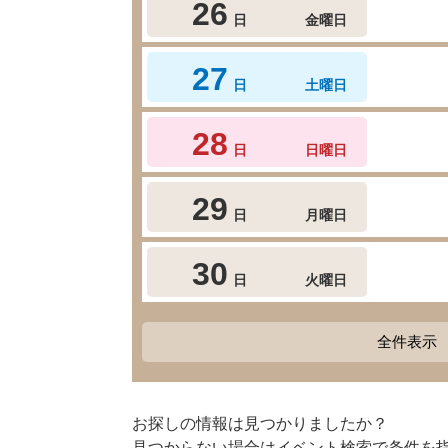
26
日
金曜日
27
日
土曜日
28
日
日曜日
29
日
月曜日
30
日
火曜日
全件表示
お探しの情報は見つかりましたか？
見つからない場合はイベント検索で条件を