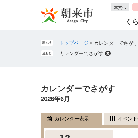
ペ
メ
本文へ
ー
ニ
ジ
ュ
く
の
ー
先
を
頭
飛
トップページ
>
カレンダーでさが
現在地
で
ば
カレンダーでさがす
足あと
す
し
。
て
本
文
本
へ
文
カレンダーでさがす
2026年6月
カレンダー表示
イベント
12