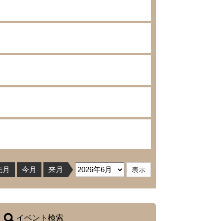
先月
今月
来月
イベント検索