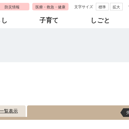
文字サイズ
防災情報
医療・救急・健康
標準
拡大
らし
子育て
しごと
す
一覧表示