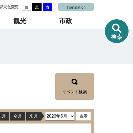
背景色変更
白
黒
青
Translation
観光
市政
情
報
を
さ
が
す
イベント検索
先月
今月
来月