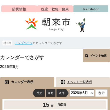
ペ
メ
ー
ニ
防災情報
医療・救急・健康
Translation
ジ
ュ
の
ー
先
を
頭
飛
で
ば
す
し
トップページ
>
カレンダーでさがす
現在地
。
て
本
本
文
イベント検索
文
カレンダーでさがす
へ
2026年6月
カレンダー表示
イベント一覧表示
先月
今月
来月
15
月曜日
日