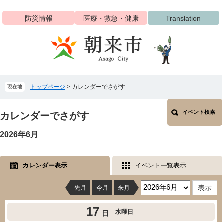
ペ
メ
ー
ニ
防災情報
医療・救急・健康
Translation
ジ
ュ
の
ー
先
を
頭
飛
で
ば
す
し
トップページ
>
カレンダーでさがす
現在地
。
て
本
本
文
イベント検索
文
カレンダーでさがす
へ
2026年6月
カレンダー表示
イベント一覧表示
先月
今月
来月
17
水曜日
日