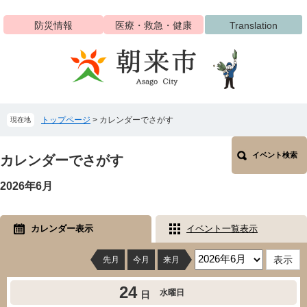
ペ
メ
ー
ニ
防災情報
医療・救急・健康
Translation
ジ
ュ
の
ー
先
を
頭
飛
で
ば
す
し
トップページ
>
カレンダーでさがす
現在地
。
て
本
本
文
イベント検索
文
カレンダーでさがす
へ
2026年6月
カレンダー表示
イベント一覧表示
先月
今月
来月
24
水曜日
日