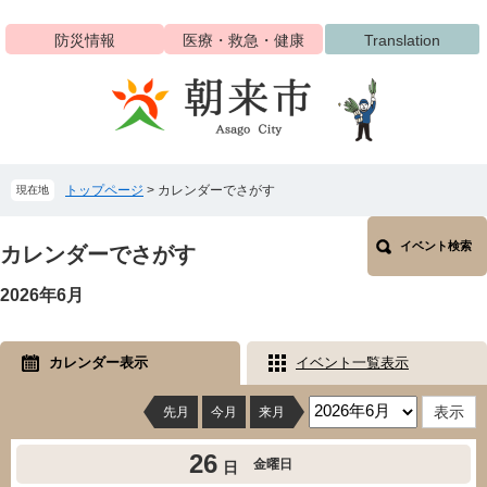
ペ
メ
ー
ニ
防災情報
医療・救急・健康
Translation
ジ
ュ
の
ー
先
を
頭
飛
で
ば
す
し
トップページ
>
カレンダーでさがす
現在地
。
て
本
本
文
イベント検索
文
カレンダーでさがす
へ
2026年6月
カレンダー表示
イベント一覧表示
先月
今月
来月
26
金曜日
日