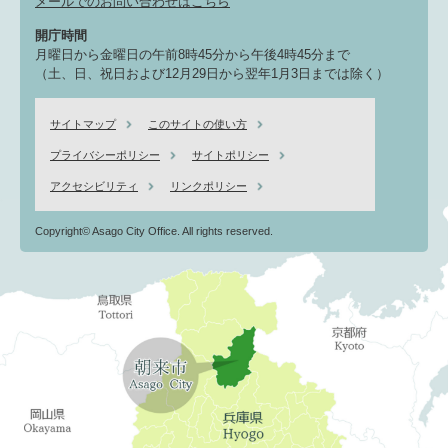
メールでのお問い合わせはこちら
開庁時間
月曜日から金曜日の午前8時45分から午後4時45分まで
（土、日、祝日および12月29日から翌年1月3日までは除く）
サイトマップ
このサイトの使い方
プライバシーポリシー
サイトポリシー
アクセシビリティ
リンクポリシー
Copyright© Asago City Office. All rights reserved.