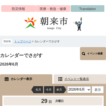
ペ
メ
ー
ニ
防災情報
医療・救急・健康
Translation
ジ
ュ
の
ー
先
を
頭
飛
で
ば
す
し
トップページ
>
カレンダーでさがす
現在地
。
て
本
本
文
イベント検索
文
カレンダーでさがす
へ
2026年6月
カレンダー表示
イベント一覧表示
先月
今月
来月
29
月曜日
日