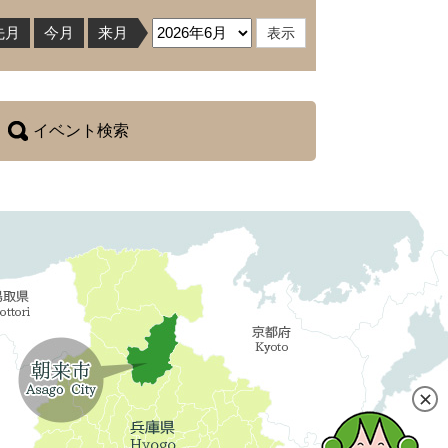
先月
今月
来月
イベント検索