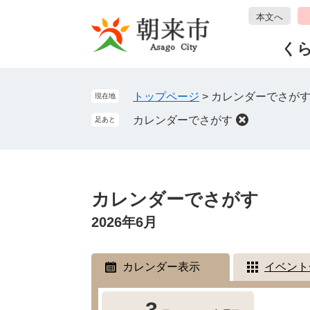
ペ
メ
本文へ
ー
ニ
ジ
ュ
く
の
ー
先
を
頭
飛
トップページ
>
カレンダーでさが
現在地
で
ば
カレンダーでさがす
足あと
す
し
。
て
本
文
本
へ
文
カレンダーでさがす
2026年6月
カレンダー表示
イベント
3