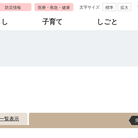
文字サイズ
防災情報
医療・救急・健康
標準
拡大
らし
子育て
しごと
す
一覧表示