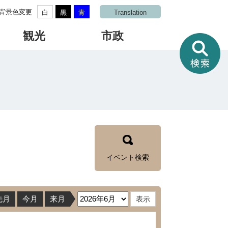
背景色変更
白
黒
青
Translation
観光
市政
情
報
を
さ
が
す
イベント検索
先月
今月
来月