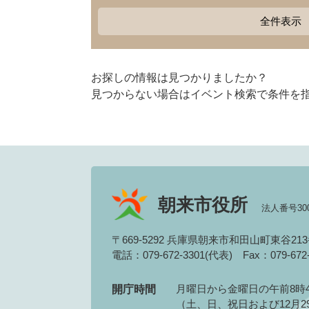
全件表示
お探しの情報は見つかりましたか？
見つからない場合はイベント検索で条件を
朝来市役所
法人番号3000
〒669-5292 兵庫県朝来市和田山町東谷21
電話：079-672-3301(代表)
Fax：079-67
月曜日から金曜日の午前8時4
開庁時間
（土、日、祝日および12月2