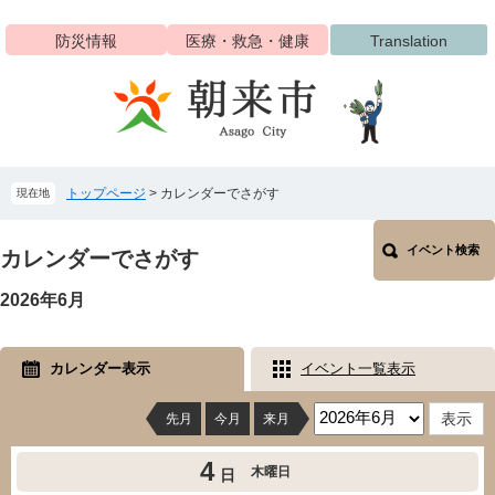
ペ
メ
ー
ニ
防災情報
医療・救急・健康
Translation
ジ
ュ
の
ー
先
を
頭
飛
で
ば
す
し
トップページ
>
カレンダーでさがす
現在地
。
て
本
本
文
イベント検索
文
カレンダーでさがす
へ
2026年6月
カレンダー表示
イベント一覧表示
先月
今月
来月
4
木曜日
日