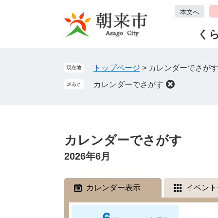
ペ
メ
本文へ
ー
ニ
ジ
ュ
く
の
ー
先
を
頭
飛
トップページ
>
カレンダーでさが
現在地
で
ば
カレンダーでさがす
足あと
す
し
。
て
本
文
本
へ
文
カレンダーでさがす
2026年6月
カレンダー表示
イベント
6