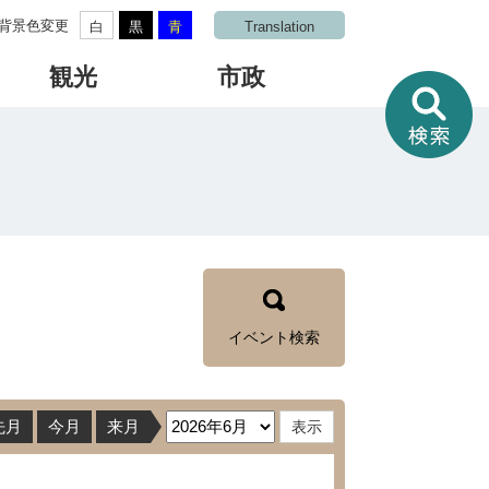
背景色変更
白
黒
青
Translation
観光
市政
情
報
を
さ
が
す
イベント検索
先月
今月
来月