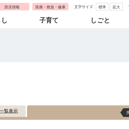
文字サイズ
防災情報
医療・救急・健康
標準
拡大
らし
子育て
しごと
す
一覧表示