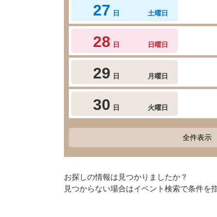
27
日
土曜日
28
日
日曜日
29
日
月曜日
30
日
火曜日
全件表示
お探しの情報は見つかりましたか？
見つからない場合はイベント検索で条件を