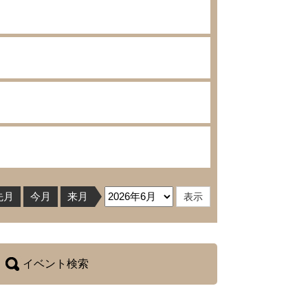
先月
今月
来月
イベント検索