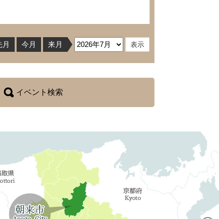
先月
今月
来月
イベント検索