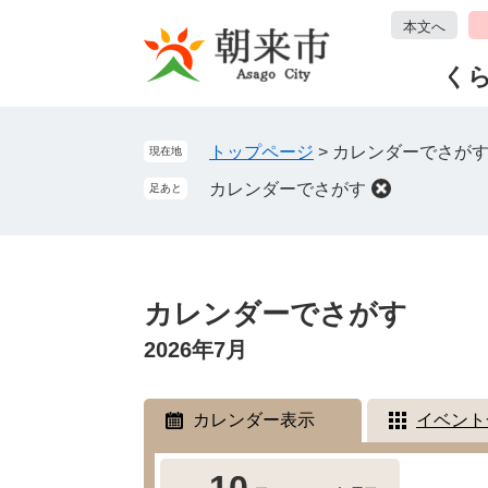
ペ
メ
本文へ
ー
ニ
ジ
ュ
く
の
ー
先
を
頭
飛
トップページ
>
カレンダーでさが
現在地
で
ば
カレンダーでさがす
足あと
す
し
。
て
本
文
本
へ
文
カレンダーでさがす
2026年7月
カレンダー表示
イベント
10