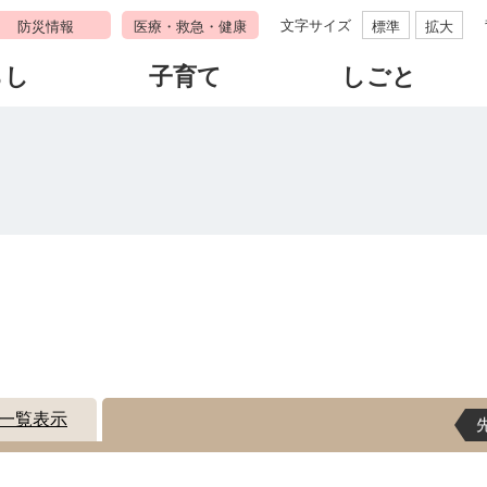
文字サイズ
防災情報
医療・救急・健康
標準
拡大
らし
子育て
しごと
す
一覧表示