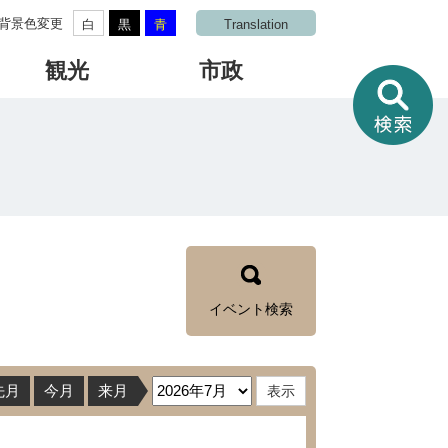
背景色変更
白
黒
青
Translation
観光
市政
情
報
を
さ
が
す
イベント検索
先月
今月
来月