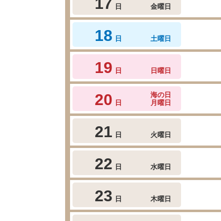
17
日
金曜日
18
日
土曜日
19
日
日曜日
20
海の日
日
月曜日
21
日
火曜日
22
日
水曜日
23
日
木曜日