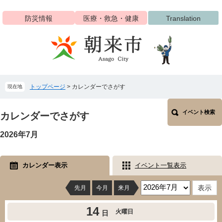
ペ
メ
ー
ニ
防災情報
医療・救急・健康
Translation
ジ
ュ
の
ー
先
を
頭
飛
で
ば
す
し
トップページ
>
カレンダーでさがす
現在地
。
て
本
本
文
イベント検索
文
カレンダーでさがす
へ
2026年7月
カレンダー表示
イベント一覧表示
先月
今月
来月
14
火曜日
日