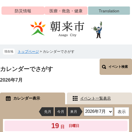
ペ
メ
ー
ニ
防災情報
医療・救急・健康
Translation
ジ
ュ
の
ー
先
を
頭
飛
で
ば
す
し
トップページ
>
カレンダーでさがす
現在地
。
て
本
本
文
イベント検索
文
カレンダーでさがす
へ
2026年7月
カレンダー表示
イベント一覧表示
先月
今月
来月
19
日曜日
日