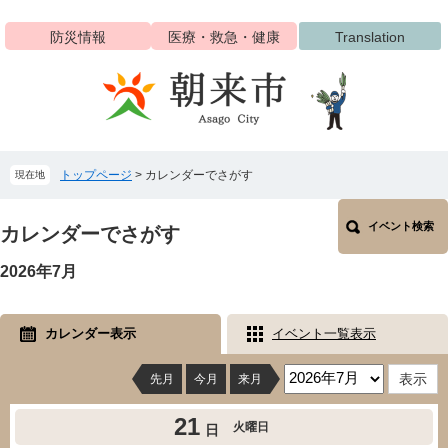
ペ
メ
ー
ニ
防災情報
医療・救急・健康
Translation
ジ
ュ
の
ー
先
を
頭
飛
で
ば
す
し
トップページ
>
カレンダーでさがす
現在地
。
て
本
本
文
イベント検索
文
カレンダーでさがす
へ
2026年7月
カレンダー表示
イベント一覧表示
先月
今月
来月
21
火曜日
日