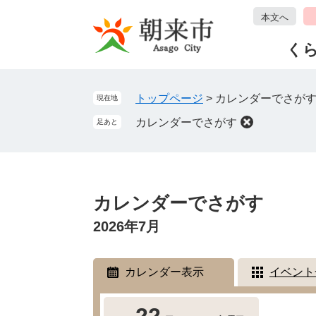
ペ
メ
本文へ
ー
ニ
ジ
ュ
く
の
ー
先
を
頭
飛
トップページ
>
カレンダーでさが
現在地
で
ば
カレンダーでさがす
足あと
す
し
。
て
本
文
本
へ
文
カレンダーでさがす
2026年7月
カレンダー表示
イベント
22