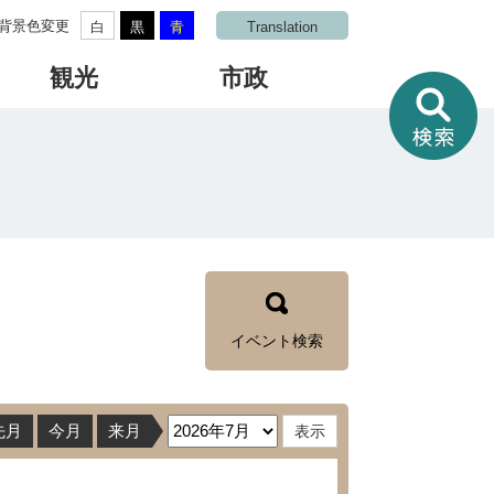
背景色変更
白
黒
青
Translation
観光
市政
情
報
を
さ
が
す
イベント検索
先月
今月
来月