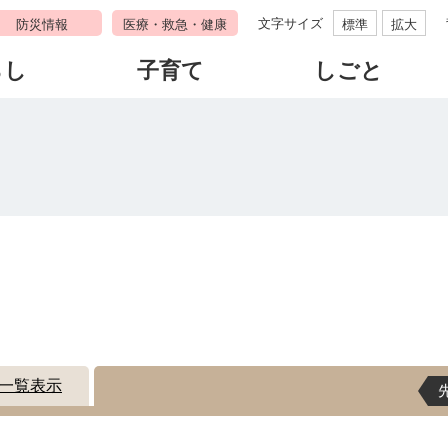
文字サイズ
防災情報
医療・救急・健康
標準
拡大
らし
子育て
しごと
す
一覧表示