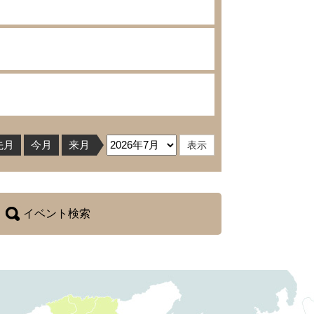
先月
今月
来月
イベント検索