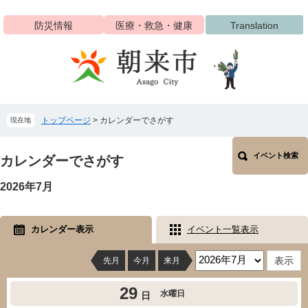
ペ
メ
ー
ニ
防災情報
医療・救急・健康
Translation
ジ
ュ
の
ー
先
を
頭
飛
で
ば
す
し
トップページ
>
カレンダーでさがす
現在地
。
て
本
本
文
イベント検索
文
カレンダーでさがす
へ
2026年7月
カレンダー表示
イベント一覧表示
先月
今月
来月
29
水曜日
日