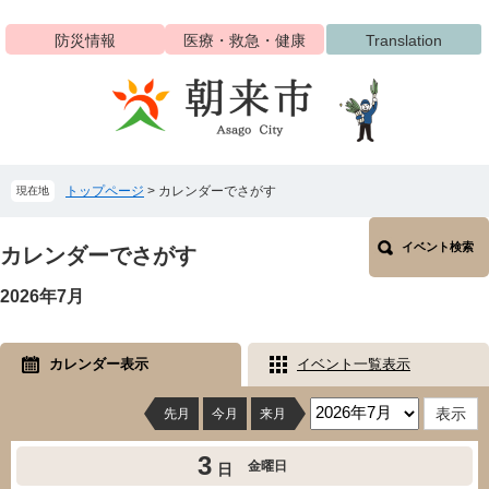
ペ
メ
ー
ニ
防災情報
医療・救急・健康
Translation
ジ
ュ
の
ー
先
を
頭
飛
で
ば
す
し
トップページ
>
カレンダーでさがす
現在地
。
て
本
本
文
イベント検索
文
カレンダーでさがす
へ
2026年7月
カレンダー表示
イベント一覧表示
先月
今月
来月
3
金曜日
日