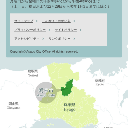
月曜日から金曜日の午前8時45分から午後4時45分まで
（土、日、祝日および12月29日から翌年1月3日までは除く）
サイトマップ
このサイトの使い方
プライバシーポリシー
サイトポリシー
アクセシビリティ
リンクポリシー
Copyright© Asago City Office. All rights reserved.