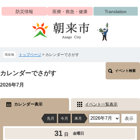
ペ
メ
ー
ニ
防災情報
医療・救急・健康
Translation
ジ
ュ
の
ー
先
を
頭
飛
で
ば
す
し
トップページ
>
カレンダーでさがす
現在地
。
て
本
本
文
イベント検索
文
カレンダーでさがす
へ
2026年7月
カレンダー表示
イベント一覧表示
先月
今月
来月
31
金曜日
日