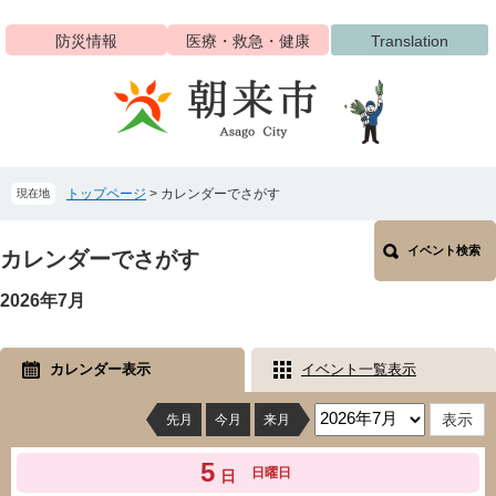
ペ
メ
ー
ニ
防災情報
医療・救急・健康
Translation
ジ
ュ
の
ー
先
を
頭
飛
で
ば
す
し
トップページ
>
カレンダーでさがす
現在地
。
て
本
本
文
イベント検索
文
カレンダーでさがす
へ
2026年7月
カレンダー表示
イベント一覧表示
先月
今月
来月
5
日曜日
日