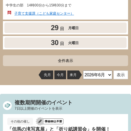
中学生の部 14時00分から15時30分まで
子育て支援課（こども家庭センター）
29
月曜日
日
30
火曜日
日
全件表示
先月
今月
来月
複数期間開催のイベント
7日以上開催のイベントを表示
その他の催し
「但馬の滝写真展」と「折り紙講習会」を開催！