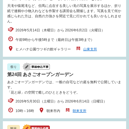
天滝や猿尾滝など、但馬に点在する美しい滝の写真を展示するほか、折り
紙で連鶴や小物入れなどを作製する講習会も開催します。写真を見て何か
感じられた方は、自然の力強さを間近で見に行かれても良いかもしれませ
ん。
2026年5月14日（木曜日）から 2026年6月2日（火曜日）
午前9時から午後5時まで（最終日は午後3時まで）
ヒメハナ公園ウツギの館ギャラリー
山東支所
祭り
第24回 あさごオープンガーデン
あさごオープンガーデンでは、一般の自宅などの庭を無料で公開していま
す。
「花と緑」の空間で癒しのひとときをどうぞ。
2026年5月30日（土曜日）から 2026年6月14日（日曜日）
10時～16時
朝来市内
朝来支所
観光