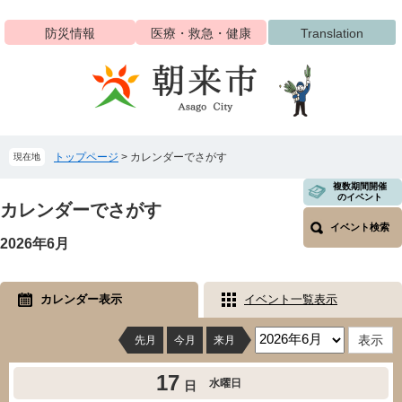
ペ
メ
ー
ニ
防災情報
医療・救急・健康
Translation
ジ
ュ
の
ー
先
を
頭
飛
で
ば
す
し
トップページ
>
カレンダーでさがす
現在地
。
て
本
本
複数期間開催
文
のイベント
文
カレンダーでさがす
へ
イベント検索
2026年6月
カレンダー表示
イベント一覧表示
先月
今月
来月
17
水曜日
日