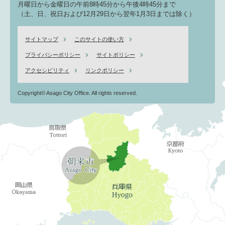
月曜日から金曜日の午前8時45分から午後4時45分まで
（土、日、祝日および12月29日から翌年1月3日までは除く）
サイトマップ
このサイトの使い方
プライバシーポリシー
サイトポリシー
アクセシビリティ
リンクポリシー
Copyright© Asago City Office. All rights reserved.