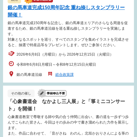
銀の馬車道完成150周年記念 重ね捺しスタンプラリー
開催！
銀の馬車道完成150周年を記念し、銀の馬車道エリアのさらなる周遊を促
進するため、銀の馬車道沿線を巡る重ね捺しスタンプラリーを実施しま
す。
対象となるスポットを巡り、すべてのスタンプを集めイラストを完成させ
ると、抽選で特産品等をプレゼントします。ぜひご参加ください。
2026年6月8日（月曜日）から 2026年12月15日（火曜日）
令和8年6月8日月曜日～令和8年12月15日火曜日
銀の馬車道沿線
総合政策課
その他の催し
「心象書道会 なかよし三人展」と「箏ミニコンサー
ト」を開催！
心象書道教室で尊敬する師や気の合う仲間に出会い、書の道を一歩ずつ歩
んでこられた皆さん。今回はその歩みの中で書き溜められた力作を展示し
ます。
また、作品に合わせて、「音がさね わのん」北垣かおりさんによる箏の