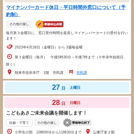
マイナンバーカード休日・平日時間外窓口について（予
約制）
その他の催し
毎月第３金曜日に、窓口受付時間を延長しマイナンバーカードの受付を行い
ます！
2023年4月28日（金曜日）から 3週毎金曜
第３金曜日（毎月） 午後5時30分～午後7時まで（※年末年始祝日
除く）
朝来市役所本庁 1階 市民課
市民課
27
土曜日
日
28
日曜日
日
こどもあさご未来会議を開催します！
妊娠・子育て
その他の催し
小学生の部 10時00分から11時30分まで
山東庁舎２階