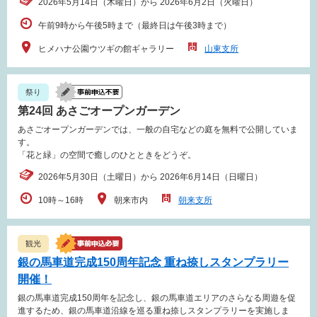
2026年5月14日（木曜日）から 2026年6月2日（火曜日）
午前9時から午後5時まで（最終日は午後3時まで）
ヒメハナ公園ウツギの館ギャラリー
山東支所
祭り
第24回 あさごオープンガーデン
あさごオープンガーデンでは、一般の自宅などの庭を無料で公開していま
す。
「花と緑」の空間で癒しのひとときをどうぞ。
2026年5月30日（土曜日）から 2026年6月14日（日曜日）
10時～16時
朝来市内
朝来支所
観光
銀の馬車道完成150周年記念 重ね捺しスタンプラリー
開催！
銀の馬車道完成150周年を記念し、銀の馬車道エリアのさらなる周遊を促
進するため、銀の馬車道沿線を巡る重ね捺しスタンプラリーを実施しま