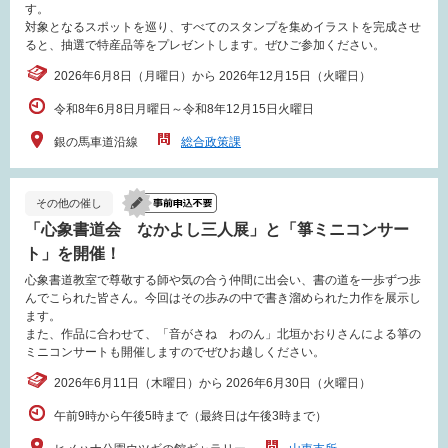
す。
対象となるスポットを巡り、すべてのスタンプを集めイラストを完成させ
ると、抽選で特産品等をプレゼントします。ぜひご参加ください。
2026年6月8日（月曜日）から 2026年12月15日（火曜日）
令和8年6月8日月曜日～令和8年12月15日火曜日
銀の馬車道沿線
総合政策課
その他の催し
「心象書道会 なかよし三人展」と「箏ミニコンサー
ト」を開催！
心象書道教室で尊敬する師や気の合う仲間に出会い、書の道を一歩ずつ歩
んでこられた皆さん。今回はその歩みの中で書き溜められた力作を展示し
ます。
また、作品に合わせて、「音がさね わのん」北垣かおりさんによる箏の
ミニコンサートも開催しますのでぜひお越しください。
2026年6月11日（木曜日）から 2026年6月30日（火曜日）
午前9時から午後5時まで（最終日は午後3時まで）