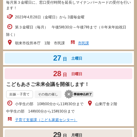
毎月第３金曜日に、窓口受付時間を延長しマイナンバーカードの受付を行い
ます！
2023年4月28日（金曜日）から 3週毎金曜
第３金曜日（毎月） 午後5時30分～午後7時まで（※年末年始祝日
除く）
朝来市役所本庁 1階 市民課
市民課
27
土曜日
日
28
日曜日
日
こどもあさご未来会議を開催します！
妊娠・子育て
その他の催し
小学生の部 10時00分から11時30分まで
山東庁舎２階
中学生の部 14時00分から15時30分まで
子育て支援課（こども家庭センター）
29
月曜日
日