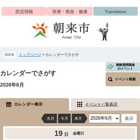
ペ
メ
ー
ニ
防災情報
医療・救急・健康
Translation
ジ
ュ
の
ー
先
を
頭
飛
で
ば
す
し
トップページ
>
カレンダーでさがす
現在地
。
て
本
本
複数期間開催
文
のイベント
文
カレンダーでさがす
へ
イベント検索
2026年6月
カレンダー表示
イベント一覧表示
先月
今月
来月
19
金曜日
日