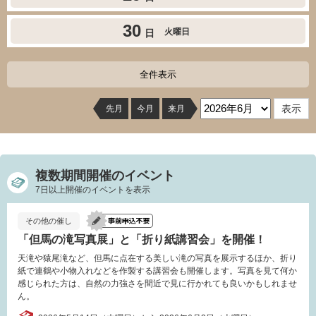
30
火曜日
日
全件表示
先月
今月
来月
複数期間開催のイベント
7日以上開催のイベントを表示
その他の催し
「但馬の滝写真展」と「折り紙講習会」を開催！
天滝や猿尾滝など、但馬に点在する美しい滝の写真を展示するほか、折り
紙で連鶴や小物入れなどを作製する講習会も開催します。写真を見て何か
感じられた方は、自然の力強さを間近で見に行かれても良いかもしれませ
ん。