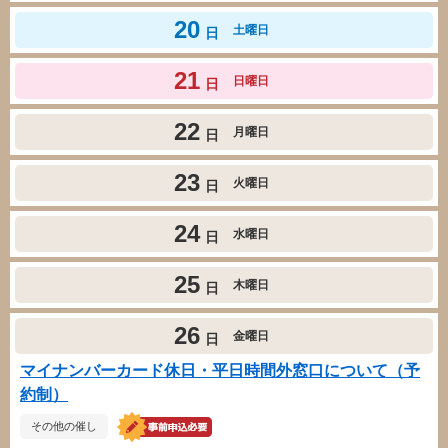
20
土曜日
日
21
日曜日
日
22
月曜日
日
23
火曜日
日
24
水曜日
日
25
木曜日
日
26
金曜日
日
マイナンバーカード休日・平日時間外窓口について（予
約制）
その他の催し