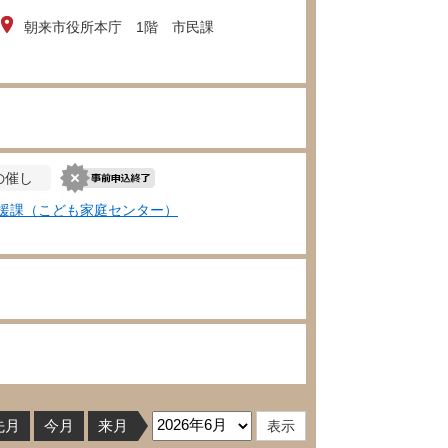
朝来市役所本庁 1階 市民課
の催し
援課（こども家庭センター）
先月
今月
来月