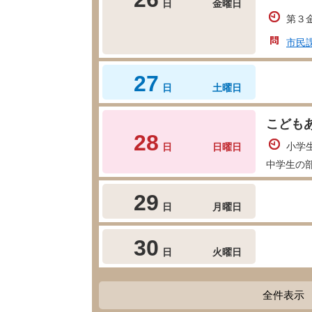
日
金曜日
第３
市民
27
日
土曜日
こども
28
小学生
日
日曜日
中学生の部
29
日
月曜日
30
日
火曜日
全件表示