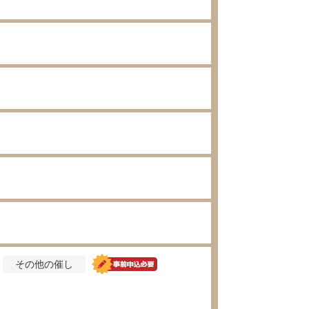
その他の催し
！