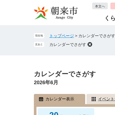
ペ
メ
本文へ
ー
ニ
ジ
ュ
く
の
ー
先
を
頭
飛
トップページ
>
カレンダーでさが
現在地
で
ば
カレンダーでさがす
足あと
す
し
。
て
本
文
本
へ
文
カレンダーでさがす
2026年6月
カレンダー表示
イベント
20