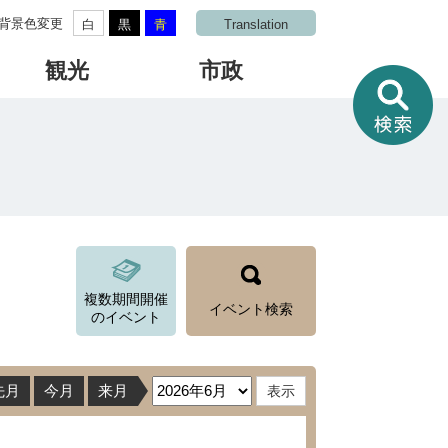
背景色変更
白
黒
青
Translation
観光
市政
情
報
を
さ
が
す
複数期間開催
イベント検索
のイベント
先月
今月
来月