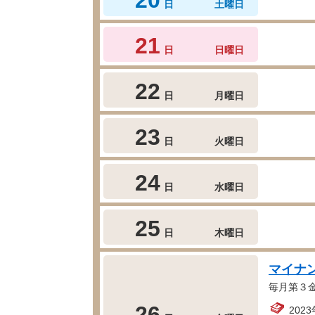
日
土曜日
21
日
日曜日
22
日
月曜日
23
日
火曜日
24
日
水曜日
25
日
木曜日
マイナ
毎月第３
26
202