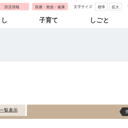
文字サイズ
防災情報
医療・救急・健康
標準
拡大
らし
子育て
しごと
す
一覧表示