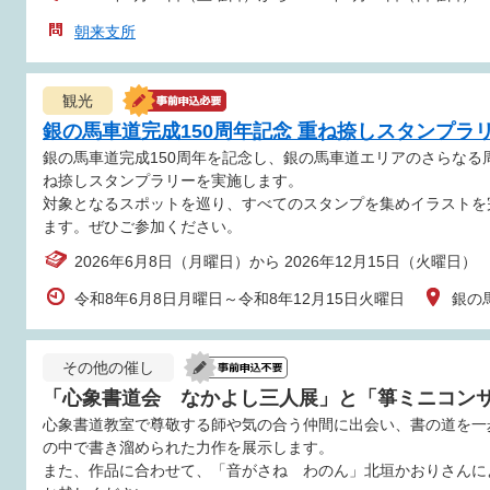
朝来支所
観光
銀の馬車道完成150周年記念 重ね捺しスタンプラ
銀の馬車道完成150周年を記念し、銀の馬車道エリアのさらな
ね捺しスタンプラリーを実施します。
対象となるスポットを巡り、すべてのスタンプを集めイラストを
ます。ぜひご参加ください。
2026年6月8日（月曜日）から 2026年12月15日（火曜日）
令和8年6月8日月曜日～令和8年12月15日火曜日
銀の
その他の催し
「心象書道会 なかよし三人展」と「箏ミニコン
心象書道教室で尊敬する師や気の合う仲間に出会い、書の道を一
の中で書き溜められた力作を展示します。
また、作品に合わせて、「音がさね わのん」北垣かおりさんに