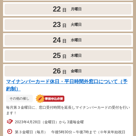
22
月曜日
日
23
火曜日
日
24
水曜日
日
25
木曜日
日
26
金曜日
日
マイナンバーカード休日・平日時間外窓口について（予
約制）
その他の催し
毎月第３金曜日に、窓口受付時間を延長しマイナンバーカードの受付を行い
ます！
2023年4月28日（金曜日）から 3週毎金曜
第３金曜日（毎月） 午後5時30分～午後7時まで（※年末年始祝日