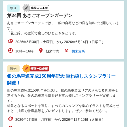
祭り
第24回 あさごオープンガーデン
あさごオープンガーデンでは、一般の自宅などの庭を無料で公開していま
す。
「花と緑」の空間で癒しのひとときをどうぞ。
2026年5月30日（土曜日）から 2026年6月14日（日曜日）
10時～16時
朝来市内
朝来支所
観光
銀の馬車道完成150周年記念 重ね捺しスタンプラリー
開催！
銀の馬車道完成150周年を記念し、銀の馬車道エリアのさらなる周遊を促
進するため、銀の馬車道沿線を巡る重ね捺しスタンプラリーを実施しま
す。
対象となるスポットを巡り、すべてのスタンプを集めイラストを完成させ
ると、抽選で特産品等をプレゼントします。ぜひご参加ください。
2026年6月8日（月曜日）から 2026年12月15日（火曜日）