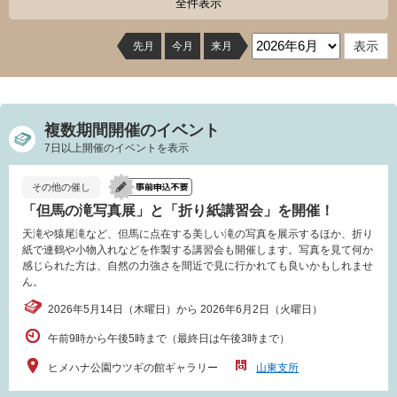
全件表示
先月
今月
来月
複数期間開催のイベント
7日以上開催のイベントを表示
その他の催し
「但馬の滝写真展」と「折り紙講習会」を開催！
天滝や猿尾滝など、但馬に点在する美しい滝の写真を展示するほか、折り
紙で連鶴や小物入れなどを作製する講習会も開催します。写真を見て何か
感じられた方は、自然の力強さを間近で見に行かれても良いかもしれませ
ん。
2026年5月14日（木曜日）から 2026年6月2日（火曜日）
午前9時から午後5時まで（最終日は午後3時まで）
ヒメハナ公園ウツギの館ギャラリー
山東支所