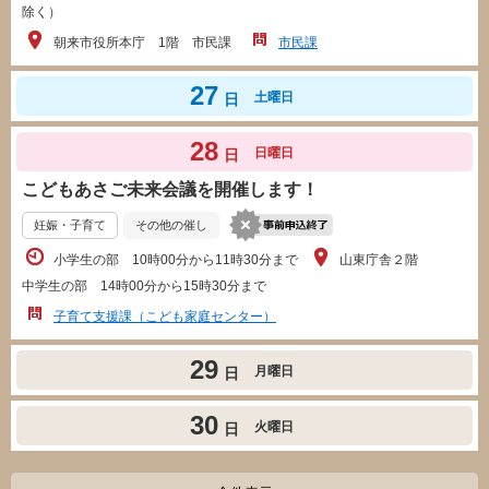
除く）
朝来市役所本庁 1階 市民課
市民課
27
土曜日
日
28
日曜日
日
こどもあさご未来会議を開催します！
妊娠・子育て
その他の催し
小学生の部 10時00分から11時30分まで
山東庁舎２階
中学生の部 14時00分から15時30分まで
子育て支援課（こども家庭センター）
29
月曜日
日
30
火曜日
日