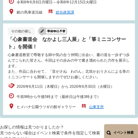
令和8年6月8日月曜日～令和8年12月15日火曜日
銀の馬車道沿線
総合政策課
その他の催し
「心象書道会 なかよし三人展」と「箏ミニコンサー
ト」を開催！
心象書道教室で尊敬する師や気の合う仲間に出会い、書の道を一歩ずつ歩
んでこられた皆さん。今回はその歩みの中で書き溜められた力作を展示し
ます。
また、作品に合わせて、「音がさね わのん」北垣かおりさんによる箏の
ミニコンサートも開催しますのでぜひお越しください。
2026年6月11日（木曜日）から 2026年6月30日（火曜日）
午前9時から午後5時まで（最終日は午後3時まで）
ヒメハナ公園ウツギの館ギャラリー
山東支所
お探しの情報は見つかりましたか？
見つからない場合はイベント検索で条件を指定して検索
イベント検索