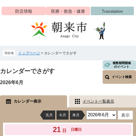
ペ
メ
ー
ニ
防災情報
医療・救急・健康
Translation
ジ
ュ
の
ー
先
を
頭
飛
で
ば
す
し
トップページ
>
カレンダーでさがす
現在地
。
て
本
本
複数期間開催
文
のイベント
文
カレンダーでさがす
へ
イベント検索
2026年6月
カレンダー表示
イベント一覧表示
先月
今月
来月
21
日曜日
日