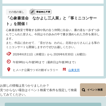
その他の催し
「心象書道会 なかよし三人展」と「箏ミニコンサー
ト」を開催！
心象書道教室で尊敬する師や気の合う仲間に出会い、書の道を一歩ずつ歩
んでこられた皆さん。今回はその歩みの中で書き溜められた力作を展示し
ます。
また、作品に合わせて、「音がさね わのん」北垣かおりさんによる箏の
ミニコンサートも開催しますのでぜひお越しください。
2026年6月11日（木曜日）から 2026年6月30日（火曜日）
午前9時から午後5時まで（最終日は午後3時まで）
ヒメハナ公園ウツギの館ギャラリー
山東支所
お探しの情報は見つかりましたか？
見つからない場合はイベント検索で条件を指定して検索
イベント検索
してみてください。