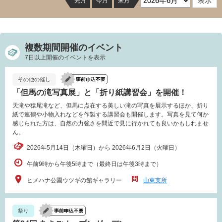
先月
今月
来月
複数期間開催のイベント
7日以上開催のイベントを表示
その他の催し
「但馬の滝写真展」と「折り紙講習会」を開催！
天滝や猿尾滝など、但馬に点在する美しい滝の写真を展示するほか、折り
紙で連鶴や小物入れなどを作製する講習会も開催します。写真を見て何か
感じられた方は、自然の力強さを間近で見に行かれても良いかもしれませ
ん。
2026年5月14日（木曜日）から 2026年6月2日（火曜日）
午前9時から午後5時まで（最終日は午後3時まで）
ヒメハナ公園ウツギの館ギャラリー
山東支所
祭り