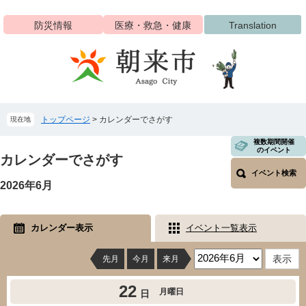
ペ
メ
ー
ニ
防災情報
医療・救急・健康
Translation
ジ
ュ
の
ー
先
を
頭
飛
で
ば
す
し
トップページ
>
カレンダーでさがす
現在地
。
て
本
本
複数期間開催
文
のイベント
文
カレンダーでさがす
へ
イベント検索
2026年6月
カレンダー表示
イベント一覧表示
先月
今月
来月
22
月曜日
日