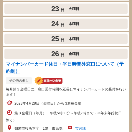
23
火曜日
日
24
水曜日
日
25
木曜日
日
26
金曜日
日
マイナンバーカード休日・平日時間外窓口について（予
約制）
その他の催し
毎月第３金曜日に、窓口受付時間を延長しマイナンバーカードの受付を行い
ます！
2023年4月28日（金曜日）から 3週毎金曜
第３金曜日（毎月） 午後5時30分～午後7時まで（※年末年始祝日
除く）
朝来市役所本庁 1階 市民課
市民課