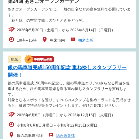
第24回 あさごオープンガーデン
あさごオープンガーデンでは、一般の自宅などの庭を無料で公開していま
す。
「花と緑」の空間で癒しのひとときをどうぞ。
2026年5月30日（土曜日）から 2026年6月14日（日曜日）
10時～16時
朝来市内
朝来支所
観光
銀の馬車道完成150周年記念 重ね捺しスタンプラリー
開催！
銀の馬車道完成150周年を記念し、銀の馬車道エリアのさらなる周遊を促
進するため、銀の馬車道沿線を巡る重ね捺しスタンプラリーを実施しま
す。
対象となるスポットを巡り、すべてのスタンプを集めイラストを完成させ
ると、抽選で特産品等をプレゼントします。ぜひご参加ください。
2026年6月8日（月曜日）から 2026年12月15日（火曜日）
令和8年6月8日月曜日～令和8年12月15日火曜日
銀の馬車道沿線
総合政策課