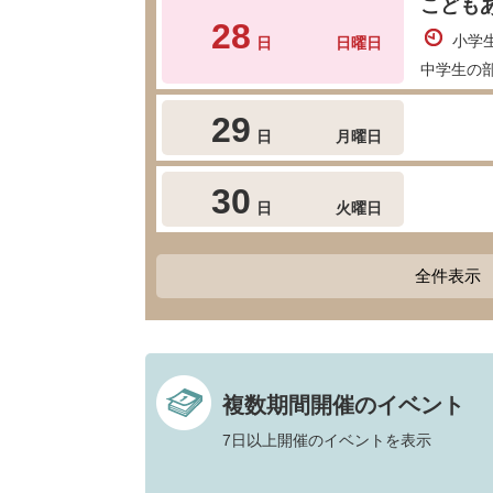
こども
28
小学生
日
日曜日
中学生の部
29
日
月曜日
30
日
火曜日
全件表示
複数期間開催のイベント
7日以上開催のイベントを表示