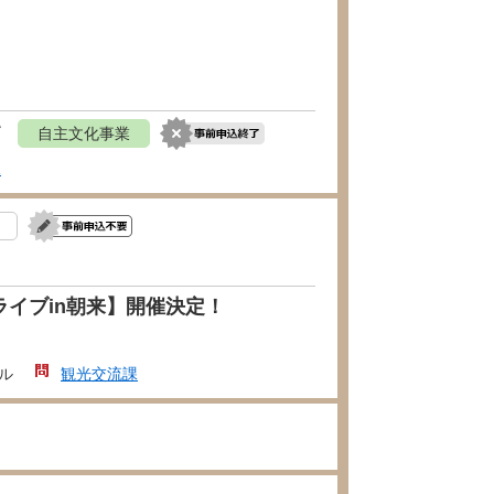
て
自主文化事業
課
イブin朝来】開催決定！
ル
観光交流課