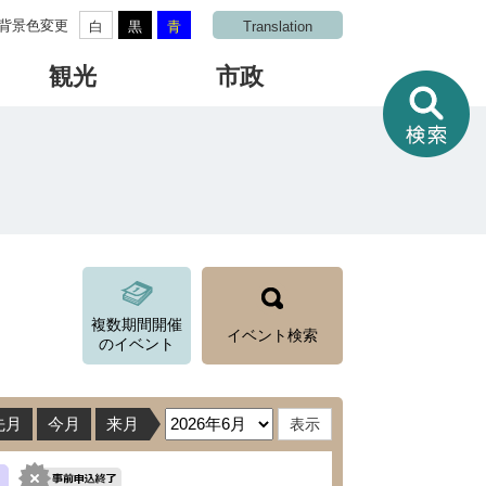
背景色変更
白
黒
青
Translation
観光
市政
情
報
を
さ
が
す
複数期間開催
イベント検索
のイベント
先月
今月
来月