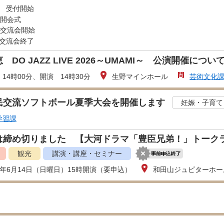
受付開始
 開会式
 交流会開始
分 交流会終了
 DO JAZZ LIVE 2026～UMAMI～ 公演開催につい
14時00分、開演 14時30分
生野マインホール
芸術文化
民交流ソフトボール夏季大会を開催します
妊娠・子育て
学習課
は締め切りました 【大河ドラマ「豊臣兄弟！」トークラ
観光
講演・講座・セミナー
8年6月14日（日曜日）15時開演（要申込）
和田山ジュピターホー