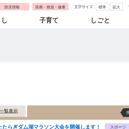
文字サイズ
防災情報
医療・救急・健康
標準
拡大
らし
子育て
しごと
す
一覧表示
回たたらぎダム湖マラソン大会を開催します！
スポーツ