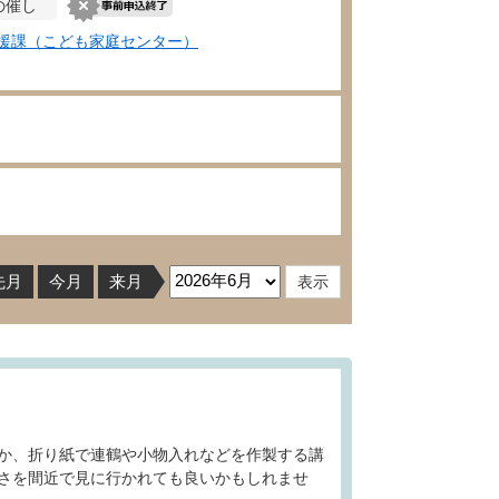
の催し
援課（こども家庭センター）
先月
今月
来月
か、折り紙で連鶴や小物入れなどを作製する講
さを間近で見に行かれても良いかもしれませ