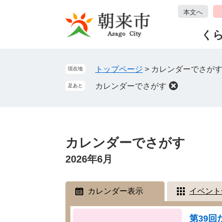
ペ
メ
本文へ
ー
ニ
ジ
ュ
く
の
ー
先
を
頭
飛
トップページ
>
カレンダーでさが
現在地
で
ば
カレンダーでさがす
足あと
す
し
。
て
本
文
本
へ
文
カレンダーでさがす
2026年6月
カレンダー表示
イベント
第39