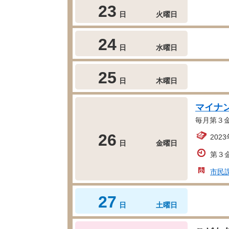
23
日
火曜日
24
日
水曜日
25
日
木曜日
マイナ
毎月第３
26
202
日
金曜日
第３
市民
27
日
土曜日