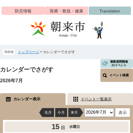
ペ
メ
ー
ニ
防災情報
医療・救急・健康
Translation
ジ
ュ
の
ー
先
を
頭
飛
で
ば
す
し
トップページ
>
カレンダーでさがす
現在地
。
て
本
本
複数期間開催
文
のイベント
文
カレンダーでさがす
へ
イベント検索
2026年7月
カレンダー表示
イベント一覧表示
先月
今月
来月
15
水曜日
日