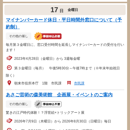
17
金曜日
日
マイナンバーカード休日・平日時間外窓口について（予
約制）
その他の催し
毎月第３金曜日に、窓口受付時間を延長しマイナンバーカードの受付を行い
ます！
2023年4月28日（金曜日）から 3週毎金曜
第３金曜日（毎月） 午後5時30分～午後7時まで（※年末年始祝日
除く）
朝来市役所本庁 1階 市民課
市民課
あさご芸術の森美術館 企画展・イベントのご案内
その他の催し
驚きの江戸時代体験！？浮世絵×トリックアート展
2026年7月9日（木曜日）から 2026年8月30日（日曜日）毎日