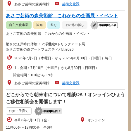
あさご芸術の森美術館
芸術文化課
あさご芸術の森美術館 これからの企画展・イベント
自主文化事業
観光
祭り
その他の催し
あさご芸術の森美術館 これからの企画展・イベント
驚きの江戸時代体験！？浮世絵×トリックアート展
あさご芸術の森アートフェスティバル2026
2026年7月9日（木曜日）から 2026年8月30日（日曜日）毎日
1．会期：7月18日（土曜日）から8月30日（日曜日）
開館時間：10時から17時
あさご芸術の森美術館
芸術文化課
どこからでも朝来市について相談OK！オンラインひょう
ご移住相談会を開催します！
妊娠・子育て
令和8年7月31日（金）
オンライン
11時00分～18時00分 全6枠