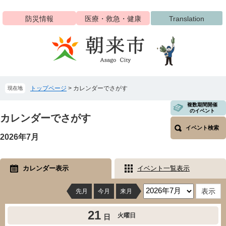
ペ
メ
ー
ニ
防災情報
医療・救急・健康
Translation
ジ
ュ
の
ー
先
を
頭
飛
で
ば
す
し
トップページ
>
カレンダーでさがす
現在地
。
て
本
本
複数期間開催
文
のイベント
文
カレンダーでさがす
へ
イベント検索
2026年7月
カレンダー表示
イベント一覧表示
先月
今月
来月
21
火曜日
日