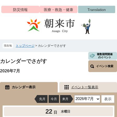
ペ
メ
ー
ニ
防災情報
医療・救急・健康
Translation
ジ
ュ
の
ー
先
を
頭
飛
で
ば
す
し
トップページ
>
カレンダーでさがす
現在地
。
て
本
本
複数期間開催
文
のイベント
文
カレンダーでさがす
へ
イベント検索
2026年7月
カレンダー表示
イベント一覧表示
先月
今月
来月
22
水曜日
日