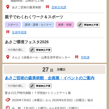
開館時間：10時から17時
あさご芸術の森美術館
芸術文化課
親子でわくわくワーク＆スポーツ
スポーツ
講演・講座・セミナー
健康・保健
生涯学習課
あさご環境フェスタ2026
その他の催し
さんとう緑風ホール・山東生涯学習センター
市民課
27
月曜日
日
あさご芸術の森美術館 企画展・イベントのご案内
その他の催し
驚きの江戸時代体験！？浮世絵×トリックアート展
2026年7月9日（木曜日）から 2026年8月30日（日曜日）毎日
会 期：7月18日（土曜日）から8月30日（日曜日）