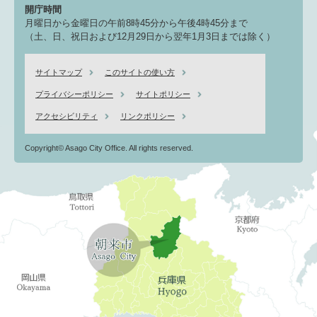
開庁時間
月曜日から金曜日の午前8時45分から午後4時45分まで
（土、日、祝日および12月29日から翌年1月3日までは除く）
サイトマップ
このサイトの使い方
プライバシーポリシー
サイトポリシー
アクセシビリティ
リンクポリシー
Copyright© Asago City Office. All rights reserved.