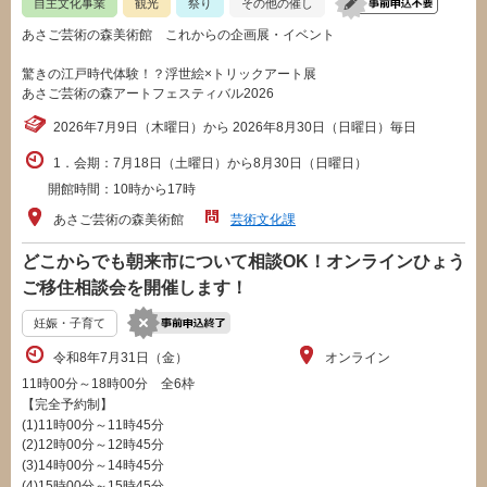
自主文化事業
観光
祭り
その他の催し
あさご芸術の森美術館 これからの企画展・イベント
驚きの江戸時代体験！？浮世絵×トリックアート展
あさご芸術の森アートフェスティバル2026
2026年7月9日（木曜日）から 2026年8月30日（日曜日）毎日
1．会期：7月18日（土曜日）から8月30日（日曜日）
開館時間：10時から17時
あさご芸術の森美術館
芸術文化課
どこからでも朝来市について相談OK！オンラインひょう
ご移住相談会を開催します！
妊娠・子育て
令和8年7月31日（金）
オンライン
11時00分～18時00分 全6枠
【完全予約制】
(1)11時00分～11時45分
(2)12時00分～12時45分
(3)14時00分～14時45分
(4)15時00分～15時45分