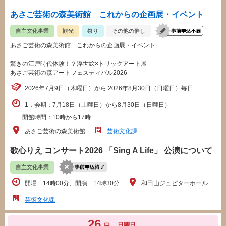
あさご芸術の森美術館 これからの企画展・イベント
自主文化事業
観光
祭り
その他の催し
あさご芸術の森美術館 これからの企画展・イベント
驚きの江戸時代体験！？浮世絵×トリックアート展
あさご芸術の森アートフェスティバル2026
2026年7月9日（木曜日）から 2026年8月30日（日曜日）毎日
1．会期：7月18日（土曜日）から8月30日（日曜日）
開館時間：10時から17時
あさご芸術の森美術館
芸術文化課
歌心りえ コンサート2026 「Sing A Life」 公演について
自主文化事業
開場 14時00分、開演 14時30分
和田山ジュピターホール
芸術文化課
26
日曜日