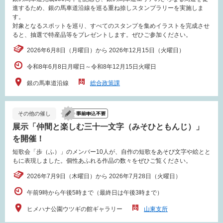
進するため、銀の馬車道沿線を巡る重ね捺しスタンプラリーを実施しま
す。
対象となるスポットを巡り、すべてのスタンプを集めイラストを完成させ
ると、抽選で特産品等をプレゼントします。ぜひご参加ください。
2026年6月8日（月曜日）から 2026年12月15日（火曜日）
令和8年6月8日月曜日～令和8年12月15日火曜日
銀の馬車道沿線
総合政策課
その他の催し
展示「仲間と楽しむ三十一文字（みそひともんじ）」
を開催！
短歌会「歩（ふ）」のメンバー10人が、自作の短歌をあそび文字や絵とと
もに表現しました。個性あふれる作品の数々をぜひご覧ください。
2026年7月9日（木曜日）から 2026年7月28日（火曜日）
午前9時から午後5時まで（最終日は午後3時まで）
ヒメハナ公園ウツギの館ギャラリー
山東支所