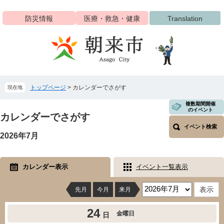
ペ
メ
ー
ニ
防災情報
医療・救急・健康
Translation
ジ
ュ
の
ー
先
を
頭
飛
で
ば
す
し
トップページ
>
カレンダーでさがす
現在地
。
て
本
本
複数期間開催
文
のイベント
文
カレンダーでさがす
へ
イベント検索
2026年7月
カレンダー表示
イベント一覧表示
先月
今月
来月
24
金曜日
日