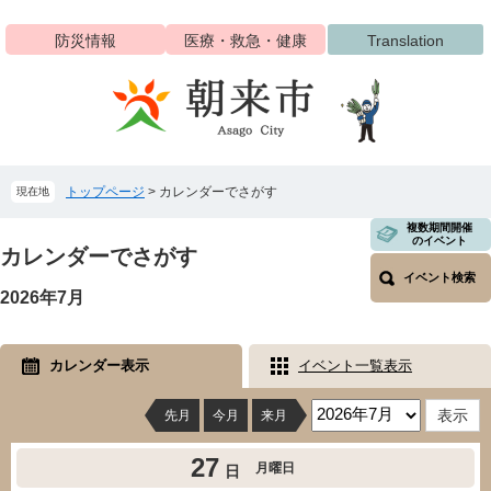
ペ
メ
ー
ニ
防災情報
医療・救急・健康
Translation
ジ
ュ
の
ー
先
を
頭
飛
で
ば
す
し
トップページ
>
カレンダーでさがす
現在地
。
て
本
本
複数期間開催
文
のイベント
文
カレンダーでさがす
へ
イベント検索
2026年7月
カレンダー表示
イベント一覧表示
先月
今月
来月
27
月曜日
日