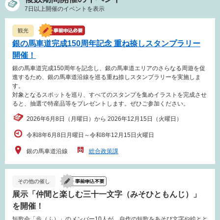
7日以上開催のイベントを表示
観光
銀の馬車道完成150周年記念 重ね捺しスタンプラリー
開催！
銀の馬車道完成150周年を記念し、銀の馬車道エリアのさらなる周遊を促
進するため、銀の馬車道沿線を巡る重ね捺しスタンプラリーを実施しま
す。
対象となるスポットを巡り、すべてのスタンプを集めイラストを完成させ
ると、抽選で特産品等をプレゼントします。ぜひご参加ください。
2026年6月8日（月曜日）から 2026年12月15日（火曜日）
令和8年6月8日月曜日～令和8年12月15日火曜日
銀の馬車道沿線
総合政策課
その他の催し
展示「仲間と楽しむ三十一文字（みそひともんじ）」
を開催！
短歌会「歩（ふ）」のメンバー10人が、自作の短歌をあそび文字や絵とと