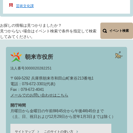
芸術文化課
お探しの情報は見つかりましたか？
見つからない場合はイベント検索で条件を指定して検索
イベント検索
してみてください。
朝来市役所
法人番号3000020282251
〒669-5292 兵庫県朝来市和田山町東谷213番地1
電話：079-672-3301(代表)
Fax：079-672-4041
メールでのお問い合わせはこちら
開庁時間
月曜日から金曜日の午前8時45分から午後4時45分まで
（土、日、祝日および12月29日から翌年1月3日までは除く）
サイトマップ
このサイトの使い方