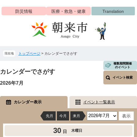
ペ
メ
ー
ニ
防災情報
医療・救急・健康
Translation
ジ
ュ
の
ー
先
を
頭
飛
で
ば
す
し
トップページ
>
カレンダーでさがす
現在地
。
て
本
本
複数期間開催
文
のイベント
文
カレンダーでさがす
へ
イベント検索
2026年7月
カレンダー表示
イベント一覧表示
先月
今月
来月
30
木曜日
日