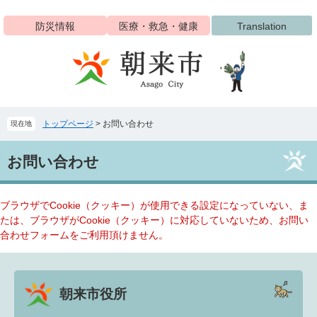
ペ
メ
ー
ニ
防災情報
医療・救急・健康
Translation
ジ
ュ
の
ー
先
を
頭
飛
で
ば
す
し
トップページ
>
お問い合わせ
現在地
。
て
本
本
文
お問い合わせ
文
へ
ブラウザでCookie（クッキー）が使用できる設定になっていない、ま
たは、ブラウザがCookie（クッキー）に対応していないため、お問い
合わせフォームをご利用頂けません。
朝来市役所