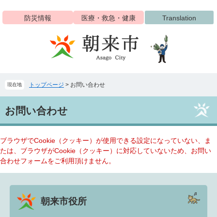
ペ
メ
ー
ニ
防災情報
医療・救急・健康
Translation
ジ
ュ
の
ー
先
を
頭
飛
で
ば
す
し
トップページ
>
お問い合わせ
現在地
。
て
本
本
文
お問い合わせ
文
へ
ブラウザでCookie（クッキー）が使用できる設定になっていない、ま
たは、ブラウザがCookie（クッキー）に対応していないため、お問い
合わせフォームをご利用頂けません。
朝来市役所