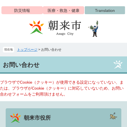
ペ
メ
ー
ニ
防災情報
医療・救急・健康
Translation
ジ
ュ
の
ー
先
を
頭
飛
で
ば
す
し
トップページ
>
お問い合わせ
現在地
。
て
本
本
文
お問い合わせ
文
へ
ブラウザでCookie（クッキー）が使用できる設定になっていない、ま
たは、ブラウザがCookie（クッキー）に対応していないため、お問い
合わせフォームをご利用頂けません。
朝来市役所