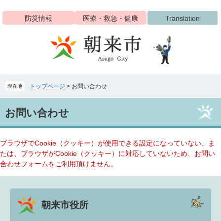
ペ
メ
ー
ニ
防災情報
医療・救急・健康
Translation
ジ
ュ
の
ー
先
を
頭
飛
で
ば
す
し
トップページ
>
お問い合わせ
現在地
。
て
本
本
文
お問い合わせ
文
へ
ブラウザでCookie（クッキー）が使用できる設定になっていない、ま
たは、ブラウザがCookie（クッキー）に対応していないため、お問い
合わせフォームをご利用頂けません。
朝来市役所