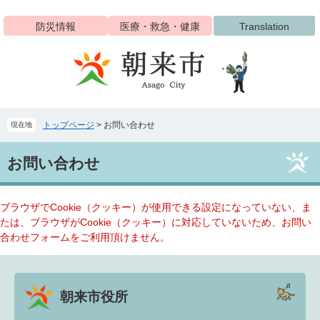
ペ
メ
ー
ニ
防災情報
医療・救急・健康
Translation
ジ
ュ
の
ー
先
を
頭
飛
で
ば
す
し
トップページ
>
お問い合わせ
現在地
。
て
本
本
文
お問い合わせ
文
へ
ブラウザでCookie（クッキー）が使用できる設定になっていない、ま
たは、ブラウザがCookie（クッキー）に対応していないため、お問い
合わせフォームをご利用頂けません。
朝来市役所