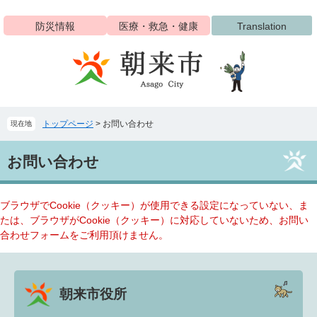
ペ
メ
ー
ニ
防災情報
医療・救急・健康
Translation
ジ
ュ
の
ー
先
を
頭
飛
で
ば
す
し
トップページ
>
お問い合わせ
現在地
。
て
本
本
文
お問い合わせ
文
へ
ブラウザでCookie（クッキー）が使用できる設定になっていない、ま
たは、ブラウザがCookie（クッキー）に対応していないため、お問い
合わせフォームをご利用頂けません。
朝来市役所