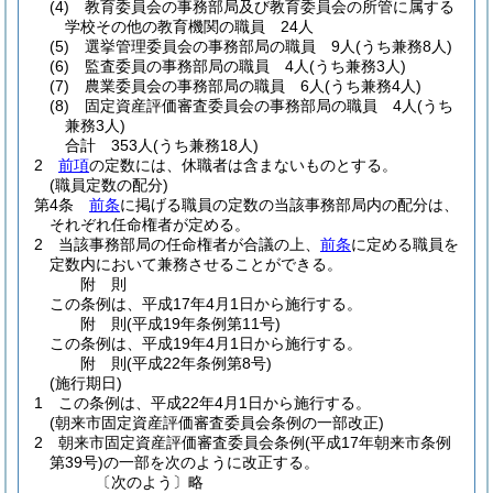
(4)
教育委員会の事務部局及び教育委員会の所管に属する
学校その他の教育機関の職員 24人
(5)
選挙管理委員会の事務部局の職員 9人
(うち兼務8人)
(6)
監査委員の事務部局の職員 4人
(うち兼務3人)
(7)
農業委員会の事務部局の職員 6人
(うち兼務4人)
(8)
固定資産評価審査委員会の事務部局の職員 4人
(うち
兼務3人)
合計 353人
(うち兼務18人)
2
前項
の定数には、休職者は含まないものとする。
(職員定数の配分)
第4条
前条
に掲げる職員の定数の当該事務部局内の配分は、
それぞれ任命権者が定める。
2
当該事務部局の任命権者が合議の上、
前条
に定める職員を
定数内において兼務させることができる。
附
則
この条例は、平成17年4月1日から施行する。
附
則
(平成19年
条例第11号)
この条例は、平成19年4月1日から施行する。
附
則
(平成22年
条例第8号)
(施行期日)
1
この条例は、平成22年4月1日から施行する。
(朝来市固定資産評価審査委員会条例の一部改正)
2
朝来市固定資産評価審査委員会条例
(平成17年朝来市条例
第39号)
の一部を次のように改正する。
〔次のよう〕略