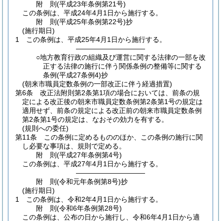
附
則
(平成23年
条例第21号)
この条例は、平成24年4月1日から施行する。
附
則
(平成25年
条例第22号)
抄
(施行期日)
1
この条例は、平成25年4月1日から施行する。
――――――――――
○地方教育行政の組織及び運営に関する法律の一部を改
正する法律の施行に伴う関係条例の整備等に関する
条例(平成27条例4)抄
(朝来市職員定数条例の一部改正に伴う経過措置)
第6条
改正法附則第2条第1項の場合においては、前条の規
定による改正後の朝来市職員定数条例第2条第1号の規定は
適用せず、前条の規定による改正前の朝来市職員定数条例
第2条第1号の規定は、なおその効力を有する。
(規則への委任)
第11条
この条例に定めるもののほか、この条例の施行に関
し必要な事項は、規則で定める。
附
則
(平成27年
条例第4号)
この条例は、平成27年4月1日から施行する。
――――――――――
附
則
(令和元年
条例第8号)
抄
(施行期日)
1
この条例は、令和2年4月1日から施行する。
附
則
(令和6年
条例第28号)
この条例は、公布の日から施行し、令和6年4月1日から適