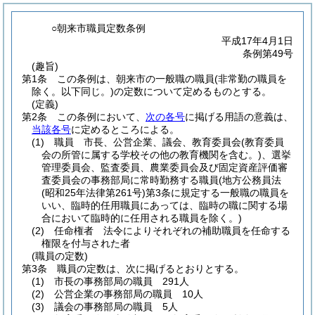
○朝来市職員定数条例
平成17年4月1日
条例第49号
(趣旨)
第1条
この条例は、朝来市の一般職の職員
(非常勤の職員を
除く。以下同じ。)
の定数について定めるものとする。
(定義)
第2条
この条例において、
次の各号
に掲げる用語の意義は、
当該各号
に定めるところによる。
(1)
職員 市長、公営企業、議会、教育委員会
(教育委員
会の所管に属する学校その他の教育機関を含む。)
、選挙
管理委員会、監査委員、農業委員会及び固定資産評価審
査委員会の事務部局に常時勤務する職員
(地方公務員法
(昭和25年法律第261号)
第3条に規定する一般職の職員を
いい、臨時的任用職員にあっては、臨時の職に関する場
合において臨時的に任用される職員を除く。)
(2)
任命権者 法令によりそれぞれの補助職員を任命する
権限を付与された者
(職員の定数)
第3条
職員の定数は、次に掲げるとおりとする。
(1)
市長の事務部局の職員 291人
(2)
公営企業の事務部局の職員 10人
(3)
議会の事務部局の職員 5人