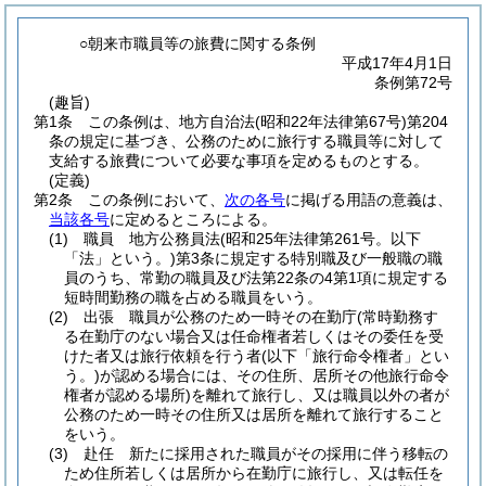
○朝来市職員等の旅費に関する条例
平成17年4月1日
条例第72号
(趣旨)
第1条
この条例は、地方自治法
(昭和22年法律第67号)
第204
条の規定に基づき、公務のために旅行する職員等に対して
支給する旅費について必要な事項を定めるものとする。
(定義)
第2条
この条例において、
次の各号
に掲げる用語の意義は、
当該各号
に定めるところによる。
(1)
職員 地方公務員法
(昭和25年法律第261号。以下
「法」という。)
第3条に規定する特別職及び一般職の職
員のうち、常勤の職員及び法第22条の4第1項に規定する
短時間勤務の職を占める職員をいう。
(2)
出張 職員が公務のため一時その在勤庁
(常時勤務す
る在勤庁のない場合又は任命権者若しくはその委任を受
けた者又は旅行依頼を行う者
(以下「旅行命令権者」とい
う。)
が認める場合には、その住所、居所その他旅行命令
権者が認める場所)
を離れて旅行し、又は職員以外の者が
公務のため一時その住所又は居所を離れて旅行すること
をいう。
(3)
赴任 新たに採用された職員がその採用に伴う移転の
ため住所若しくは居所から在勤庁に旅行し、又は転任を