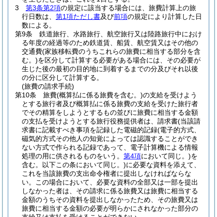
3
第3条第2項
の規定に該当する場合には、旅費計算上の旅
行日数は、
第1項ただし書
及び
前項
の規定により計算した日
数による。
第9条
鉄道旅行、水路旅行、航空旅行又は陸路旅行中におけ
る年度の経過等のため鉄道賃、船賃、航空賃又はその他の
交通費
(家族移転費のうちこれらの旅費に相当する部分を含
む。)
を区分して計算する必要がある場合には、その必要が
生じた後の最初の目的地に到着するまでの分及びそれ以後
の分に区分して計算する。
(旅費の請求手続)
第10条
旅費
(概算払に係る旅費を含む。)
の支給を受けよう
とする旅行者及び概算払に係る旅費の支給を受けた旅行者
でその精算をしようとするもの並びに旅費に相当する金額
の支払を受けようとする旅行役務提供者は、請求書
(当該請
求書に記載すべき事項を記録した電磁的記録
(電子的方式、
磁気的方式その他人の知覚によっては認識することができ
ない方式で作られる記録であって、電子計算機による情報
処理の用に供されるものをいう。
第4項
において同じ。)
を
含む。以下この条において同じ。)
に必要な資料を添えて、
これを当該旅費の支出命令権者に提出しなければならな
い。
この場合において、必要な資料の全部又は一部を提出
しなかった者は、その請求に係る旅費又は旅費に相当する
金額のうちその資料を提出しなかったため、その旅費又は
旅費に相当する金額の必要が明らかにされなかった部分の