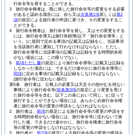
行命令等を発することができる。
3
旅行命令権者は、既に発した旅行命令等の変更をする必要
があると認める場合には、自ら又は
次条第1項
若しくは
第2
項
の規定による旅行者の申請に基づき、その変更をするこ
とができる。
4
旅行命令権者は、旅行命令等を発し、又はその変更をする
には、旅行命令簿又は旅行依頼簿
(以下「旅行命令簿等」と
いう。)
に規則で定める事項の記載又は記録をし、当該事項
を当該旅行者に通知して行わなければならない。
ただし、
旅行命令簿等に当該事項の記載又は記録をする時間的余裕
がない場合には、この限りでない。
5
前項ただし書
の規定により旅行命令簿等に記載又は記録を
しなかった場合には、できるだけ速やかに旅行命令簿等に
同項
に定める事項の記載又は記録をしなければならない。
(旅行命令等に従わない旅行)
第5条
旅行者は、公務上の必要又は天災その他やむを得ない
事情により旅行命令等
(
前条第3項
の規定により変更を受け
た旅行命令等を含む。以下この条において同じ。)
に従って
旅行することができない場合には、あらかじめ旅行命令権
者に旅行命令等の変更の申請をしなければならない。
2
旅行者は、
前項
の規定による旅行命令等の変更の申請をす
る時間的余裕がない場合には、旅行命令等に従わないで旅
行した後、できるだけ速やかに、旅行命令権者に旅行命令
等の変更の申請をしなければならない。
3
旅行者が、
前2項
の規定による旅行命令等の変更の申請を