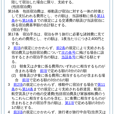
陸して宿泊した場合に限り、支給する。
(包括宿泊費)
第16条
包括宿泊費は、移動及び宿泊に対する一体の対価と
して支払われる費用とし、その額は、当該移動に係る
第11
条
から
第14条
までの規定による交通費の額及び当該宿泊に
係る宿泊費基準額の合計額とする。
(宿泊手当)
第17条
宿泊手当は、宿泊を伴う旅行に必要な諸雑費に充て
るための費用とし、その額は、1夜当たりにつき2,400円と
する。
2
前項
の規定にかかわらず、
前2条
の規定により支給される
宿泊費又は包括宿泊費について
次の各号
に掲げる場合に該
当するときの宿泊手当の額は、
当該各号
に掲げる額とす
る。
(1)
朝食又は夕食に係る費用のいずれかに相当するものが
含まれる場合
前項
で定める額の3分の2の額
(2)
朝食及び夕食に係る費用に相当するものが含まれる場
合
前項
で定める額の3分の1の額
3
前2項
の規定にかかわらず、移動中に宿泊する場合で
第11
条
から
第14条
までの規定により支給される鉄道賃、船賃、
航空賃及びその他の交通費
(包括宿泊費及び家族移転費のう
ちこれらに相当するものを含む。)
に食費に相当するものが
含まれるときの宿泊手当の額は、
第1項
で定める額の3分の
1の額とする。
4
前3項
の規定にかかわらず、旅行者が旅行中自宅
(住所又は