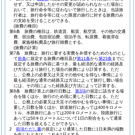
せず、又は申請したがその変更が認められなかった場合に
おいて、旅行命令等に従わないで旅行したときは、当該旅
行者は、旅行命令等に従った限度の旅行に対する旅費のみ
の支給を受けることができる。
(旅費の種目)
第6条
旅費の種目は、鉄道賃、船賃、航空賃、その他の交通
費、宿泊費、包括宿泊費、宿泊手当、転居費、着後滞在
費、家族移転費及び旅行雑費とする。
(旅費の計算)
第7条
旅費は、旅行に要する実費を弁償するためのものとし
て
前条
に規定する旅費の種目及び
第11条
から
第23条
までに
規定する旅費の内容に基づき、最も経済的な通常の経路及
び方法により旅行した場合の旅費により計算する。
ただ
し、公務上の必要又は天災その他やむを得ない事情により
最も経済的な通常の経路又は方法によって旅行し難い場合
には、その現によった経路及び方法によって計算する。
第8条
旅費計算上の旅行日数は、
第3項
の規定に該当する場
合を除くほか、旅行のため現に要した日数による。
ただ
し、公務上の必要又は天災その他やむを得ない事情により
要した日数を除くほか、鉄道旅行にあっては400キロメー
トル、水路旅行にあっては200キロメートル、陸路旅行に
あっては50キロメートルについて1日の割合をもって通算
した日数を超えることができない。
2
前項ただし書
の規定により通算した日数に1日未満の端数
を生じたときは、これを1日とする。