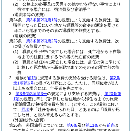
(2)
公務上の必要又は天災その他やむを得ない事情により
宿泊する場合には、宿泊費及び宿泊手当
(退職者等の旅費)
第24条
第3条第2項第1号
の規定により支給する旅費は、退
職等となった日にいた地から退職等の命令の通達を受けた
日にいた地までのその者の退職前の旅費とする。
(遺族の旅費)
第25条
第3条第2項第2号
の規定により支給する旅費は、次
に掲げる旅費とする。
(1)
職員が出張中に死亡した場合には、死亡地から旧在勤
地までの往復に要するその者の死亡前の旅費
(2)
職員が赴任中に死亡した場合には、赴任の例に準じて
計算した死亡地から新在勤地までのその者の死亡前の旅
費
2
遺族が
前項
に規定する旅費の支給を受ける順位は、
第2条
第1項第6号
に掲げる順序による。
ただし、同順位者が2人
以上ある場合には、年長者を先にする。
3
第3条第2項第3号
の規定により支給する旅費は、
第20条第
1項
の規定に準じて計算した居住地から帰住地までの旅費
(宿泊費及び包括宿泊費を除く。)
とする。
この場合におい
て、
同項
中「赴任を命ぜられた日」とあるのは「職員が死
亡した日」と読み替えるものとする。
(外国旅行の旅費)
第26条
外国旅行については、
第6条
及び
第11条
から
前条
ま
での規定にかかわらず、国家公務員等の旅費に関する法律