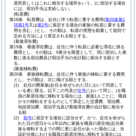
居所若しくはこれに相当する場所をいう。)
に宿泊する場合
には、宿泊手当は支給しない。
(転居費)
第18条
転居費は、赴任に伴う転居に要する費用
(
第20条第1
項第1号
又は
第2号
に規定する場合の家族の転居に要する費
用を含む。)
とし、その額は、転居の実態を勘案して規則で
定める方法により算定される額とする。
(着後滞在費)
第19条
着後滞在費は、赴任に伴う転居に必要な滞在に係る
費用とし、その額は、5夜分を限度として、現に宿泊した夜
数に係る宿泊費及び宿泊手当の合計額に相当する額とす
る。
(家族移転費)
第20条
家族移転費は、赴任に伴う家族の移転に要する費用
とし、その額は、次に掲げる額とする。
(1)
赴任の際家族
(赴任を命ぜられた日において同居して
いる者に限る。以下この号及び
次号
において同じ。)
を職
員の新居住地に移転する場合には、家族1人ごとに、職員
がその移転をするものとして算定した交通費、宿泊費、
包括宿泊費、宿泊手当及び着後滞在費の合計額に相当す
る額
(2)
前号
に規定する場合に該当せず、かつ、赴任を命ぜら
れた日の翌日から1年以内に家族を職員の居住地
(赴任家
族を移転するまでの間に更に赴任があった場合には、当
該赴任後における職員の新居住地)
に移転する場合には、