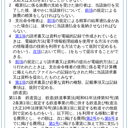
支給又は支払を受けることができない。
2
概算払に係る旅費の支給を受けた旅行者は、当該旅行を完
了した後、速やかに当該旅行について、
前項
の規定による
旅費の精算をしなければならない。
3
支出命令権者は、
前項
の規定による精算の結果過払金があ
った場合には、速やかに当該過払金を返納させなければな
らない。
4
第1項
の請求書又は資料が電磁的記録で作成されていると
きは、電磁的方法
(電子情報処理組織を使用する方法その他
の情報通信の技術を利用する方法であって規則で定めるも
のをいう。
次項
において同じ。)
をもって提出することがで
きる。
5
前項
の規定により請求書又は資料の提出が電磁的方法によ
り行われたときは、支出命令権者の使用に係る電子計算機
に備えられたファイルへの記録がなされた時に当該請求書
又は資料を提出したものとみなす。
6
第1項
の請求書及び必要な資料の種類、記載事項又は記録
事項は、規則で定める。
(鉄道賃)
第11条
鉄道賃は、鉄道
(鉄道事業法
(昭和61年法律第92号)
第
2条第1項に規定する鉄道事業の用に供する鉄道及び軌道法
(大正10年法律第76号)
第1条第1項に規定する軌道その他規
則で定めるものをいう。以下同じ。)
を利用する移動に要す
る費用とし、その額は、次に掲げる費用
(
第2号
から
第5号
ま
でに掲げる費用は、
第1号
に掲げる運賃に加えて別に支払う