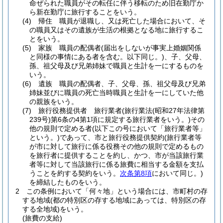
命ぜられた職員がその転任に伴う移転のため旧在勤庁か
ら新在勤庁に旅行することをいう。
(4)
帰住 職員が退職し、又は死亡した場合において、そ
の職員又はその遺族が生活の根拠となる地に旅行するこ
とをいう。
(5)
家族 職員の配偶者
(届出をしないが事実上婚姻関係
と同様の事情にある者を含む。以下同じ。)
、子、父母、
孫、祖父母及び兄弟姉妹で職員と生計を一にするものを
いう。
(6)
遺族 職員の配偶者、子、父母、孫、祖父母及び兄弟
姉妹並びに職員の死亡当時職員と生計を一にしていた他
の親族をいう。
(7)
旅行役務提供者 旅行業者
(旅行業法
(昭和27年法律第
239号)
第6条の4第1項に規定する旅行業者をいう。)
その
他の規則で定める者
(以下この号において「旅行業者等」
という。)
であって、市と旅行役務提供契約
(旅行業者等
が市に対して旅行に係る役務その他の規則で定めるもの
を旅行者に提供することを約し、かつ、市が当該旅行業
者等に対して当該旅行に係る旅費に相当する金額を支払
うことを約する契約をいう。
次条第8項
において同じ。)
を締結したものをいう。
2
この条例において「何々地」という場合には、市町村の存
する地域
(都の特別区の存する地域にあっては、特別区の存
する全地域)
をいう。
(旅費の支給)