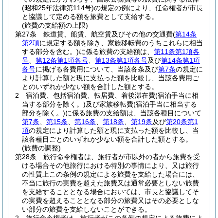
(昭和25年法律第114号)
の規定の例により、任命権者が市長
と協議して定める額を旅費として支給する。
(旅費の支給額の上限)
第27条
鉄道賃、船賃、航空賃及びその他の交通費
(
第14条
第2項
に規定する額を除き、家族移転費のうちこれらに相当
する部分を含む。)
に係る旅費の支給額は、
第11条第1項各
号
、
第12条第1項各号
、
第13条第1項各号
及び
第14条第1項
各号
に掲げる各費用について、当該各条及び
第7条
の規定に
より計算した額と現に支払った額を比較し、当該各費用ご
とのいずれか少ない額を合計した額とする。
2
宿泊費、包括宿泊費、転居費、着後滞在費
(宿泊手当に相
当する部分を除く。)
及び家族移転費
(宿泊手当に相当する
部分を除く。)
に係る旅費の支給額は、当該各種目について
第7条
、
第15条
、
第16条
、
第18条
、
第19条
及び
第20条第1
項
の規定により計算した額と現に支払った額を比較し、当
該各種目ごとのいずれか少ない額を合計した額とする。
(旅費の調整)
第28条
旅行命令権者は、旅行者が市以外の者から旅費を受
ける場合その他旅行における特別の事情により、又は旅行
の性質上この条例の規定による旅費を支給した場合には、
不当に旅行の実費を超えた旅費又は通常必要としない旅費
を支給することとなる場合においては、市長と協議してそ
の実費を超えることとなる部分の旅費又はその必要としな
い部分の旅費を支給しないことができる。