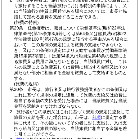
2
旅行命令権者は、旅行者がこの条例の規定による旅費によ
り旅行することが当該旅行における特別の事情により、又
は当該旅行の性質上困難である場合においては、市長と協
議して定める旅費を支給することができる。
(旅費の特例)
第29条
任命権者は、職員について労働基準法
(昭和22年法
律第49号)
第15条第3項若しくは第64条又は船員法
(昭和22
年法律第100号)
第47条の規定に該当する事由がある場合に
おいて、この条例の規定による旅費の支給ができないと
き、又はこの条例の規定により支給する旅費が労働基準法
第15条第3項若しくは第64条又は船員法第48条の規定によ
る旅費又は費用に満たないときは、当該職員に対し、これ
らの規定による旅費若しくは費用に相当する金額又はその
満たない部分に相当する金額を旅費として支給するものと
する。
(旅費の返納)
第30条
市長は、旅行者又は旅行役務提供者がこの条例又は
これに基づく規則の規定に違反して旅費の支給又は旅費に
相当する金額の支払を受けた場合には、当該旅費又は当該
金額を返納させなければならない。
2
旅行者がこの条例又はこれに基づく規則の規定に違反して
旅費の支給を受けた場合には、市長は、
前項
に規定する返
納に代えて、その後においてその者に対し支出し、又は支
払う給与又は旅費の額から、当該旅費に相当する金額を差
し引くことができる。