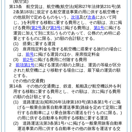
(航空賃)
第13条
航空賃は、航空機
(航空法
(昭和27年法律第231号)
第
2条第18項に規定する航空運送事業の用に供する航空機そ
の他規則で定めるものをいう。
次項
及び
次条
において同
じ。)
を利用する移動に要する費用とし、その額は、次に掲
げる費用
(
第2号
及び
第3号
に掲げる費用は、
第1号
に掲げる
運賃に加えて別に支払うものであって、公務のため特に必
要とするものに限る。)
の額の合計額とする。
(1)
搭乗に要する運賃
(2)
座席指定料金を徴する航空機に搭乗する旅行の場合に
は、
前号
に掲げる運賃のほか、座席指定料金
(3)
前2号
に掲げる費用に付随する費用
2
前項第1号
に掲げる運賃の額の上限は、運賃の等級が区分
された航空機により移動する場合には、最下級の運賃の額
とする。
(その他の交通費)
第14条
その他の交通費は、鉄道、船舶及び航空機以外を利
用する移動に要する費用とし、その額は、次に掲げる費用
の額の合計額とする。
(1)
道路運送法
(昭和26年法律第183号)
第3条第1号イに掲
げる一般乗合旅客自動車運送事業
(路線を定めて定期に運
行する自動車により乗合旅客の運送を行うものに限る。)
の用に供する自動車を利用する移動に要する運賃
(2)
道路運送法第3条第1号ハに掲げる一般乗用旅客自動車
運送事業の用に供する自動車その他の旅客を運送する交