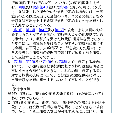
行依頼
(以下「旅行命令等」という。)
の変更
(取消しを含
む。
同項
及び
次条第4項
並びに
第5条
において同じ。)
を受
け、又は死亡した場合その他規則で定める場合には、当該
旅行のため既に支出した金額のうち、その者の損失となる
金額又は支出を要する金額で規則で定めるものを旅費とし
て支給することができる。
7
第1項
、
第2項
、
第4項
及び
第5項
の規定により旅費の支給
を受けることができる者が、旅行中天災その他規則で定め
る事情により、概算払を受けた旅費額
(概算払を受けなかっ
た場合には、概算払を受けることができた旅費額に相当す
る金額。以下同じ。)
の全部又は一部を喪失した場合には、
その喪失した旅費額の範囲内で規則で定める金額を旅費と
して支給することができる。
8
第1項
、
第2項
及び
第4項
から
第6項
までに規定する場合に
おいて、市が旅行役務提供契約に基づき旅行役務提供者に
支払うべき金額があるときは、これらの項に規定する者に
対する旅費の支給に代えて、当該旅行役務提供者に対し、
当該金額を旅費に相当するものとして支払うことができ
る。
(旅行命令等)
第4条
旅行は、旅行命令権者の発する旅行命令等によって行
わなければならない。
2
旅行命令権者は、電信、電話、郵便等の通信による連絡手
段によっては公務の円滑な遂行を図ることができない場合
で、かつ、予算上旅費の支出が可能である場合に限り、旅