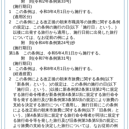
附
則
(令和2年
条例第33号)
(施行期日)
1
この条例は、令和3年4月1日から施行する。
(適用区分)
2
この条例による改正後の朝来市職員等の旅費に関する条例
の規定は、この条例の施行の日
(以下「施行日」という。)
以後に出発する旅行から適用し、施行日前に出発した旅行
については、なお従前の例による。
附
則
(令和4年
条例第24号)
抄
(施行期日)
第1条
この条例は、令和5年4月1日から施行する。
附
則
(令和7年
条例第31号)
(施行期日)
1
この条例は、令和8年4月1日から施行する。
(経過措置)
2
この条例による改正後の朝来市旅費に関する条例
(以下
「新条例」という。)
の規定は、この条例の施行の日
(以下
「施行日」という。)
以後に新条例第2条第1項第2号に規定
する旅行命令権者が新条例第4条第1項に規定する旅行命令
等を発する旅行及び新条例第3条第5項の規定により旅費の
支給を決定する旅行について適用し、施行日前にこの条例
による改正前の朝来市旅費に関する条例
(以下「旧条例」と
いう。)
第4条第1項に規定する旅行命令権者が同項に規定す
る旅行命令等を発した旅行及び旧条例第3条第5項の規定に
より旅費の支給を決定した旅行については、なお従前の例