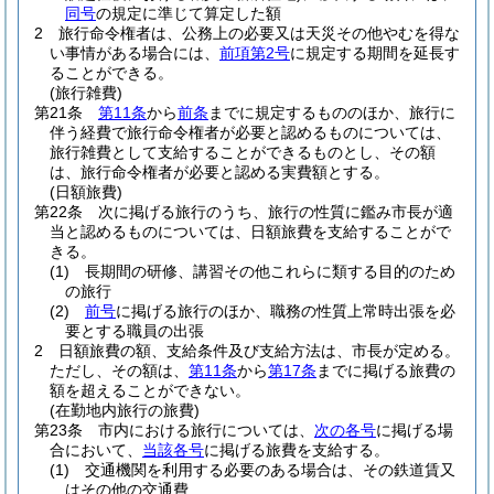
同号
の規定に準じて算定した額
2
旅行命令権者は、公務上の必要又は天災その他やむを得な
い事情がある場合には、
前項第2号
に規定する期間を延長す
ることができる。
(旅行雑費)
第21条
第11条
から
前条
までに規定するもののほか、旅行に
伴う経費で旅行命令権者が必要と認めるものについては、
旅行雑費として支給することができるものとし、その額
は、旅行命令権者が必要と認める実費額とする。
(日額旅費)
第22条
次に掲げる旅行のうち、旅行の性質に鑑み市長が適
当と認めるものについては、日額旅費を支給することがで
きる。
(1)
長期間の研修、講習その他これらに類する目的のため
の旅行
(2)
前号
に掲げる旅行のほか、職務の性質上常時出張を必
要とする職員の出張
2
日額旅費の額、支給条件及び支給方法は、市長が定める。
ただし、その額は、
第11条
から
第17条
までに掲げる旅費の
額を超えることができない。
(在勤地内旅行の旅費)
第23条
市内における旅行については、
次の各号
に掲げる場
合において、
当該各号
に掲げる旅費を支給する。
(1)
交通機関を利用する必要のある場合は、その鉄道賃又
はその他の交通費