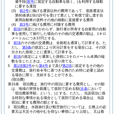
通手段
(
前号
に規定する自動車を除く。)
を利用する移動
に要する運賃
(3)
前2号
に掲げる運賃以外の費用であって、道路運送法
第80条第1項の許可を受けて業として有償で貸し渡す自
家用自動車の賃料その他の移動に直接要する費用
(4)
前3号
に掲げる費用に付随する費用
2
前項
の規定にかかわらず、旅行者が所有する自家用の自動
車を使用して旅行した場合のその他の交通費の額は、1キロ
メートルにつき37円とする。
3
前項
のその他の交通費は、全路程を通算して計算する。
た
だし、
第9条
の規定により区分計算をする場合には、その区
分された路程ごとに通算して計算する。
4
前項
の規定により通算した路程に1キロメートル未満の端
数を生じたときは、これを切り捨てる。
5
第1項第2号
から
第4号
まで及び
第2項
に規定するその他の
交通費は、旅行命令等に基づき公務のため特に必要と認め
る場合に限り、支給することができる。
(宿泊費)
第15条
宿泊費は、旅行中の宿泊に要する費用とし、その額
は、地域の実情を勘案して規則で定める額
(
次条
において
「宿泊費基準額」という。)
とする。
ただし、当該宿泊に係
る特別な事情がある場合として規則で定める場合は、当該
宿泊に要する費用の額とする。
2
宿泊費は、水路旅行及び航空旅行については、公務上の必
要又は天災その他やむを得ない事情により上陸し、又は着