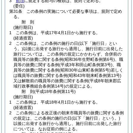
3
前項
に規定する給与の種類は、規則で定める。
(委任)
第31条
この条例の実施について必要な事項は、規則で定め
る。
附
則
(施行期日)
1
この条例は、平成17年4月1日から施行する。
(経過措置)
2
この条例は、この条例の施行の日
(以下「施行日」とい
う。)
以後に出発する旅行から適用し、施行日前に出発した
旅行については、この条例の規定にかかわらず、合併前の
職員等の旅費に関する条例
(昭和36年生野町条例第6号)
、職
員等の旅費に関する条例
(平成3年和田山町条例第3号)
、職
員等の旅費に関する条例
(昭和30年山東町条例第5号)
若しく
は職員等の旅費に関する条例
(昭和43年朝来町条例第13号)
又は解散前の職員等の旅費に関する条例
(平成8年朝来郡広
域行政事務組合条例第14号)
の規定による。
附
則
(平成18年
条例第11号)
(施行期日)
1
この条例は、平成18年4月1日から施行する。
(経過措置)
2
この条例による改正後の朝来市職員等の旅費に関する条例
の規定は、この条例の施行の日
(以下「施行日」という。)
以後に出発する旅行から適用し、施行日前に出発した旅行
については、なお従前の例による。