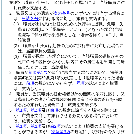
第3条
職員が出張し、又は赴任した場合には、当該職員に対
し旅費を支給する。
2
職員又はその遺族が
次の各号
のいずれかに該当する場合に
は、
当該各号
に掲げる者に対し、旅費を支給する。
(1)
職員が出張又は赴任のための旅行中に退職、免職、失
職又は休職
(以下「退職等」という。)
となった場合
(当該
退職等に伴う旅行を必要としない場合を除く。)
には、当
該職員
(2)
職員が出張又は赴任のための旅行中に死亡した場合に
は、当該職員の遺族
(3)
職員が死亡した場合において、当該職員の遺族がその
死亡の日の翌日から3か月以内にその居住地を出発して帰
住したときには、当該遺族
3
職員が
前項第1号
の規定に該当する場合において、法第28
条第4項又は第29条第1項の規定により退職等となった場合
には、
前項
の規定にかかわらず、
同項
の規定による旅費
は、支給しない。
4
職員が、当該職員の任命権者以外の機関の依頼に応じ、又
は職員以外の者が市の機関の依頼に応じ公務の遂行を補助
するため旅行した場合には、旅費を支給する。
5
第1項
、
第2項
及び
前項
の規定に該当する場合を除くほ
か、市費を支弁して旅行させる必要がある場合において
は、旅費を支給する。
6
第1項
、
第2項
及び
前2項
の規定により旅費の支給を受ける
ことができる者が、
次条第3項
の規定により旅行命令又は旅