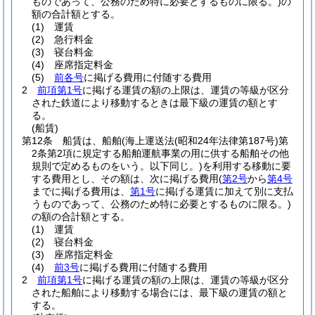
ものであって、公務のため特に必要とするものに限る。)
の
額の合計額とする。
(1)
運賃
(2)
急行料金
(3)
寝台料金
(4)
座席指定料金
(5)
前各号
に掲げる費用に付随する費用
2
前項第1号
に掲げる運賃の額の上限は、運賃の等級が区分
された鉄道により移動するときは最下級の運賃の額とす
る。
(船賃)
第12条
船賃は、船舶
(海上運送法
(昭和24年法律第187号)
第
2条第2項に規定する船舶運航事業の用に供する船舶その他
規則で定めるものをいう。以下同じ。)
を利用する移動に要
する費用とし、その額は、次に掲げる費用
(
第2号
から
第4号
までに掲げる費用は、
第1号
に掲げる運賃に加えて別に支払
うものであって、公務のため特に必要とするものに限る。)
の額の合計額とする。
(1)
運賃
(2)
寝台料金
(3)
座席指定料金
(4)
前3号
に掲げる費用に付随する費用
2
前項第1号
に掲げる運賃の額の上限は、運賃の等級が区分
された船舶により移動する場合には、最下級の運賃の額と
する。