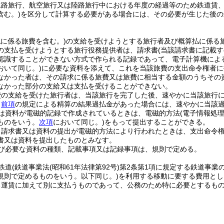
水路旅行、航空旅行又は陸路旅行中における年度の経過等のため鉄道賃
含む。)
を区分して計算する必要がある場合には、その必要が生じた後の
払に係る旅費を含む。)
の支給を受けようとする旅行者及び概算払に係る
の支払を受けようとする旅行役務提供者は、請求書
(当該請求書に記載
認識することができない方式で作られる記録であって、電子計算機によ
おいて同じ。)
に必要な資料を添えて、これを当該旅費の支出命令権者に
なかった者は、その請求に係る旅費又は旅費に相当する金額のうちその
なかった部分の支給又は支払を受けることができない。
費の支給を受けた旅行者は、当該旅行を完了した後、速やかに当該旅行
、
前項
の規定による精算の結果過払金があった場合には、速やかに当該
は資料が電磁的記録で作成されているときは、電磁的方法
(電子情報処
ものをいう。
次項
において同じ。)
をもって提出することができる。
り請求書又は資料の提出が電磁的方法により行われたときは、支出命令
書又は資料を提出したものとみなす。
び必要な資料の種類、記載事項又は記録事項は、規則で定める。
鉄道
(鉄道事業法
(昭和61年法律第92号)
第2条第1項に規定する鉄道事業
規則で定めるものをいう。以下同じ。)
を利用する移動に要する費用とし
る運賃に加えて別に支払うものであって、公務のため特に必要とするもの