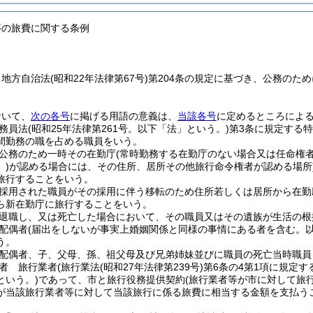
等の旅費に関する条例
、地方自治法
(昭和22年法律第67号)
第204条の規定に基づき、公務のた
おいて、
次の各号
に掲げる用語の意義は、
当該各号
に定めるところによ
務員法
(昭和25年法律第261号。以下「法」という。)
第3条に規定する特
間勤務の職を占める職員をいう。
公務のため一時その在勤庁
(常時勤務する在勤庁のない場合又は任命権
)
が認める場合には、その住所、居所その他旅行命令権者が認める場所
旅行することをいう。
採用された職員がその採用に伴う移転のため住所若しくは居所から在勤
ら新在勤庁に旅行することをいう。
退職し、又は死亡した場合において、その職員又はその遺族が生活の根
配偶者
(届出をしないが事実上婚姻関係と同様の事情にある者を含む。以
う。
配偶者、子、父母、孫、祖父母及び兄弟姉妹並びに職員の死亡当時職員
者 旅行業者
(旅行業法
(昭和27年法律第239号)
第6条の4第1項に規定す
という。)
であって、市と旅行役務提供契約
(旅行業者等が市に対して旅
が当該旅行業者等に対して当該旅行に係る旅費に相当する金額を支払う