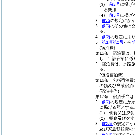
(3)
前2号
に掲げ
る費用
(4)
前3号
に掲げ
2
前項
の規定にか
3
前項
のその他の
る。
4
前項
の規定によ
5
第1項第2号
から
(宿泊費)
第15条
宿泊費は、
し、当該宿泊に係
2
宿泊費は、水路
る。
(包括宿泊費)
第16条
包括宿泊費
の額及び当該宿泊
(宿泊手当)
第17条
宿泊手当は
2
前項
の規定にか
に掲げる額とする
(1)
朝食又は夕
(2)
朝食及び夕
3
前2項
の規定にか
及び家族移転費の
4
前3項
の規定にか