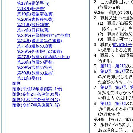
2
この条例におい
第17条
(宿泊手当)
(旅費の支給)
第18条
(転居費)
第3条
職員が出張
第19条
(着後滞在費)
2
職員又はその遺
第20条
(家族移転費)
(1)
職員が出張又
第21条
(旅行雑費)
除く。)
には、当
第22条
(日額旅費)
(2)
職員が出張又
第23条
(在勤地内旅行の旅費)
(3)
職員が死亡し
第24条
(退職者等の旅費)
3
職員が
前項第1号
第25条
(遺族の旅費)
の規定による旅費
第26条
(外国旅行の旅費)
4
職員が、当該職
第27条
(旅費の支給額の上限)
給する。
第28条
(旅費の調整)
5
第1項
、
第2項
及
第29条
(旅費の特例)
6
第1項
、
第2項
及
第30条
(旅費の返納)
の変更
(取消しを
第31条
(委任)
た金額のうち、そ
附則
7
第1項
、
第2項
、
附則
(平成18年条例第11号)
算払を受けなかっ
附則
(令和2年条例第33号)
の範囲内で規則で
附則
(令和4年条例第24号)
8
第1項
、
第2項
及
附則
(令和7年条例第31号)
項に規定する者に
(旅行命令等)
第4条
旅行は、旅
2
旅行命令権者は
ある場合に限り、