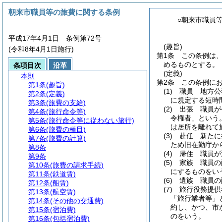
朝来市職員等の旅費に関する条例
○朝来市職員
平成17年4月1日 条例第72号
(趣旨)
(令和8年4月1日施行)
第1条
この条例は
めるものとする。
条項目次
沿革
(定義)
本則
第2条
この条例に
第1条
(趣旨)
(1)
職員 地方公
第2条
(定義)
に規定する短時
第3条
(旅費の支給)
(2)
出張 職員が
第4条
(旅行命令等)
令権者」という。
第5条
(旅行命令等に従わない旅行)
は居所を離れて
第6条
(旅費の種目)
(3)
赴任 新たに
第7条
(旅費の計算)
ため旧在勤庁か
第8条
(4)
帰住 職員が
第9条
(5)
家族 職員の
第10条
(旅費の請求手続)
にするものをい
第11条
(鉄道賃)
(6)
遺族 職員の
第12条
(船賃)
(7)
旅行役務提供
第13条
(航空賃)
「旅行業者等」
第14条
(その他の交通費)
約し、かつ、市
第15条
(宿泊費)
のをいう。
第16条
(包括宿泊費)