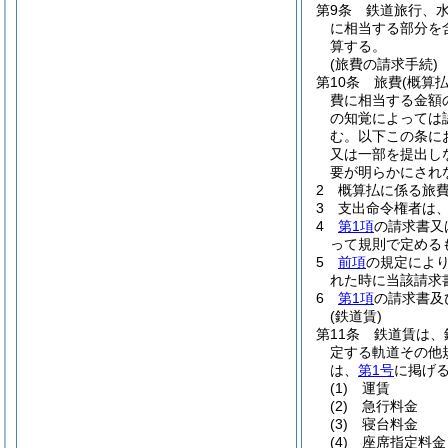
第9条
鉄道旅行、
に相当する部分を
算する。
(旅費の請求手続)
第10条
旅費
(概算
費に相当する金額
の知覚によっては
む。以下この条に
又は一部を提出し
要が明らかにされ
2
概算払に係る旅
3
支出命令権者は
4
第1項
の請求書又
って規則で定める
5
前項
の規定によ
れた時に当該請求
6
第1項
の請求書及
(鉄道賃)
第11条
鉄道賃は、
定する軌道その他
は、
第1号
に掲げ
(1)
運賃
(2)
急行料金
(3)
寝台料金
(4)
座席指定料金