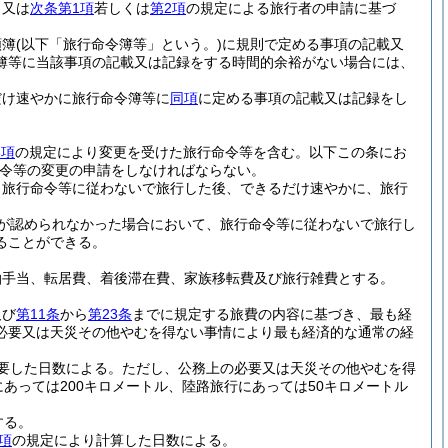
ら又は
次条第1項
若しくは
第2項
の規定による旅行者の申請に基づ
頼簿
(以下「旅行命令簿等」という。)
に規則で定める事項の記載又
簿等に当該事項の記載又は記録をする時間的余裕がない場合には、
だけ速やかに旅行命令簿等に
同項
に定める事項の記載又は記録をし
3項
の規定により変更を受けた旅行命令等を含む。以下この条にお
令等の変更の申請をしなければならない。
、旅行命令等に従わないで旅行した後、できるだけ速やかに、旅行
が認められなかった場合において、旅行命令等に従わないで旅行し
ることができる。
泊手当、転居費、着後滞在費、家族移転費及び旅行雑費とする。
及び
第11条
から
第23条
までに規定する旅費の内容に基づき、最も経
必要又は天災その他やむを得ない事情により最も経済的な通常の経
。
要した日数による。
ただし、公務上の必要又は天災その他やむを得
あっては200キロメートル、陸路旅行にあっては50キロメートル
する。
項
の規定により計算した日数による。