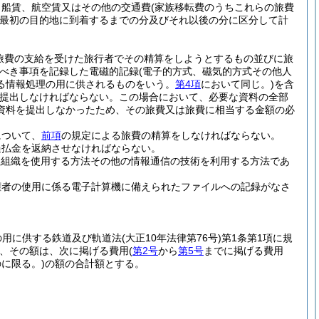
、船賃、航空賃又はその他の交通費
(家族移転費のうちこれらの旅費
最初の目的地に到着するまでの分及びそれ以後の分に区分して計
旅費の支給を受けた旅行者でその精算をしようとするもの並びに旅
すべき事項を記録した電磁的記録
(電子的方式、磁気的方式その他人
る情報処理の用に供されるものをいう。
第4項
において同じ。)
を含
提出しなければならない。
この場合において、必要な資料の全部
資料を提出しなかったため、その旅費又は旅費に相当する金額の必
について、
前項
の規定による旅費の精算をしなければならない。
過払金を返納させなければならない。
理組織を使用する方法その他の情報通信の技術を利用する方法であ
権者の使用に係る電子計算機に備えられたファイルへの記録がなさ
の用に供する鉄道及び軌道法
(大正10年法律第76号)
第1条第1項に規
、その額は、次に掲げる費用
(
第2号
から
第5号
までに掲げる費用
に限る。)
の額の合計額とする。