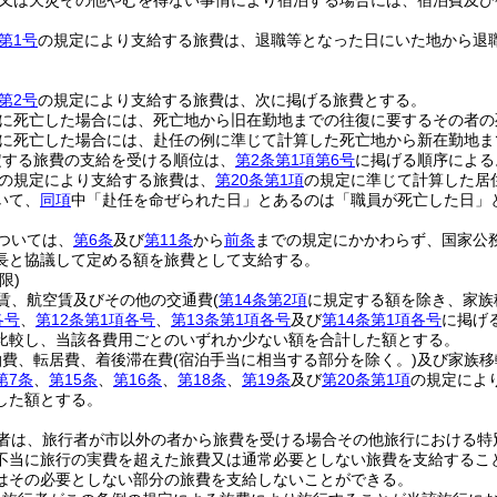
又は天災その他やむを得ない事情により宿泊する場合には、宿泊費及び
第1号
の規定により支給する旅費は、退職等となった日にいた地から退
第2号
の規定により支給する旅費は、次に掲げる旅費とする。
に死亡した場合には、死亡地から旧在勤地までの往復に要するその者の
に死亡した場合には、赴任の例に準じて計算した死亡地から新在勤地ま
定する旅費の支給を受ける順位は、
第2条第1項第6号
に掲げる順序による
の規定により支給する旅費は、
第20条第1項
の規定に準じて計算した居
いて、
同項
中「赴任を命ぜられた日」とあるのは「職員が死亡した日」
ついては、
第6条
及び
第11条
から
前条
までの規定にかかわらず、国家公
長と協議して定める額を旅費として支給する。
限)
賃、航空賃及びその他の交通費
(
第14条第2項
に規定する額を除き、家族
各号
、
第12条第1項各号
、
第13条第1項各号
及び
第14条第1項各号
に掲げ
比較し、当該各費用ごとのいずれか少ない額を合計した額とする。
泊費、転居費、着後滞在費
(宿泊手当に相当する部分を除く。)
及び家族移
第7条
、
第15条
、
第16条
、
第18条
、
第19条
及び
第20条第1項
の規定によ
した額とする。
者は、旅行者が市以外の者から旅費を受ける場合その他旅行における特
不当に旅行の実費を超えた旅費又は通常必要としない旅費を支給するこ
はその必要としない部分の旅費を支給しないことができる。