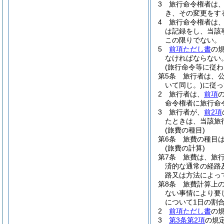
3
旅行命令権者は
き、その変更をす
4
旅行命令権者は
は記録をし、当該
この限りでない。
5
前項ただし書
の
なければならない
(旅行命令等に従わ
第5条
旅行者は、
いて同じ。)
に従っ
2
旅行者は、
前項
命令権者に旅行命
3
旅行者が、
前2項
たときは、当該旅
(旅費の種目)
第6条
旅費の種目
(旅費の計算)
第7条
旅費は、旅
済的な通常の経路
路又は方法によっ
第8条
旅費計算上
ない事情により要
について1日の割
2
前項ただし書
の
3
第3条第2項
の規