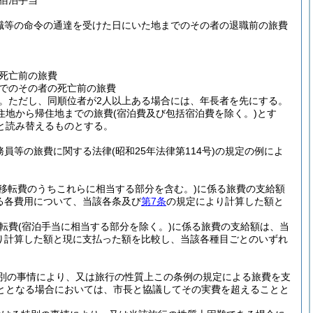
宿泊手当
職等の命令の通達を受けた日にいた地までのその者の退職前の旅費
死亡前の旅費
でのその者の死亡前の旅費
。
ただし、同順位者が2人以上ある場合には、年長者を先にする。
住地から帰住地までの旅費
(宿泊費及び包括宿泊費を除く。)
とす
と読み替えるものとする。
務員等の旅費に関する法律
(昭和25年法律第114号)
の規定の例によ
移転費のうちこれらに相当する部分を含む。)
に係る旅費の支給額
る各費用について、当該各条及び
第7条
の規定により計算した額と
転費
(宿泊手当に相当する部分を除く。)
に係る旅費の支給額は、当
り計算した額と現に支払った額を比較し、当該各種目ごとのいずれ
別の事情により、又は旅行の性質上この条例の規定による旅費を支
ととなる場合においては、市長と協議してその実費を超えることと