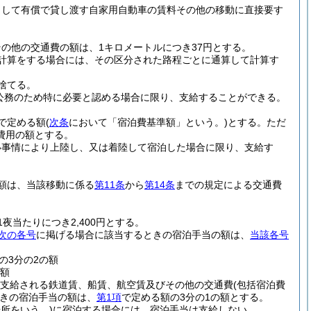
として有償で貸し渡す自家用自動車の賃料その他の移動に直接要す
の他の交通費の額は、1キロメートルにつき37円とする。
計算をする場合には、その区分された路程ごとに通算して計算す
捨てる。
公務のため特に必要と認める場合に限り、支給することができる。
で定める額
(
次条
において「宿泊費基準額」という。)
とする。
ただ
費用の額とする。
い事情により上陸し、又は着陸して宿泊した場合に限り、支給す
額は、当該移動に係る
第11条
から
第14条
までの規定による交通費
当たりにつき2,400円とする。
次の各号
に掲げる場合に該当するときの宿泊手当の額は、
当該各号
の3分の2の額
の額
支給される鉄道賃、船賃、航空賃及びその他の交通費
(包括宿泊費
きの宿泊手当の額は、
第1項
で定める額の3分の1の額とする。
所をいう。)
に宿泊する場合には、宿泊手当は支給しない。