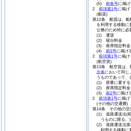
(5)
前各号
に掲げ
2
前項第1号
に掲げ
(船賃)
第12条
船賃は、船
を利用する移動に
公務のため特に必
(1)
運賃
(2)
寝台料金
(3)
座席指定料金
(4)
前3号
に掲げ
2
前項第1号
に掲げ
(航空賃)
第13条
航空賃は、
次条
において同じ
うものであって、
(1)
搭乗に要する
(2)
座席指定料金
(3)
前2号
に掲げ
2
前項第1号
に掲げ
(その他の交通費)
第14条
その他の交
(1)
道路運送法
(
うものに限る。)
(2)
道路運送法第
利用する移動に