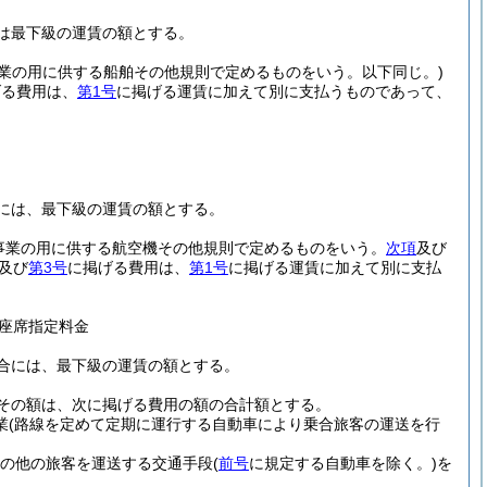
は最下級の運賃の額とする。
事業の用に供する船舶その他規則で定めるものをいう。以下同じ。)
げる費用は、
第1号
に掲げる運賃に加えて別に支払うものであって、
には、最下級の運賃の額とする。
送事業の用に供する航空機その他規則で定めるものをいう。
次項
及び
及び
第3号
に掲げる費用は、
第1号
に掲げる運賃に加えて別に支払
座席指定料金
合には、最下級の運賃の額とする。
その額は、次に掲げる費用の額の合計額とする。
業
(路線を定めて定期に運行する自動車により乗合旅客の運送を行
その他の旅客を運送する交通手段
(
前号
に規定する自動車を除く。)
を