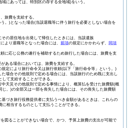
地域にあっては、特別区の存する全地域)
をいう。
し、旅費を支給する。
う。)
となった場合
(当該退職等に伴う旅行を必要としない場合を
にその居住地を出発して帰住したときには、当該遺族
定により退職等となった場合には、
前項
の規定にかかわらず、
同項
依頼に応じ公務の遂行を補助するため旅行した場合には、旅費を支
要がある場合においては、旅費を支給する。
の規定により旅行命令又は旅行依頼
(以下「旅行命令等」という。)
した場合その他規則で定める場合には、当該旅行のため既に支出し
として支給することができる。
行中天災その他規則で定める事情により、概算払を受けた旅費額
(概
じ。)
の全部又は一部を喪失した場合には、その喪失した旅費額
に基づき旅行役務提供者に支払うべき金額があるときは、これらの
費に相当するものとして支払うことができる。
行を図ることができない場合で、かつ、予算上旅費の支出が可能で