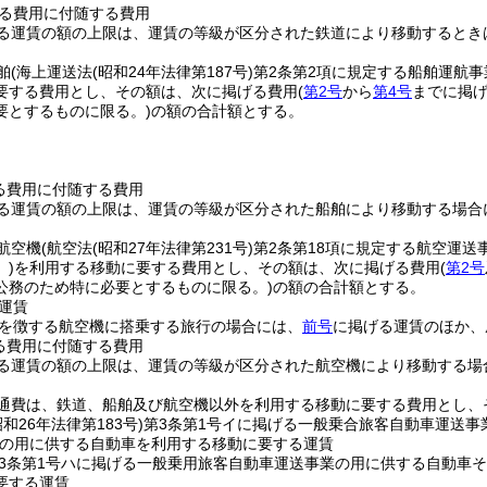
る費用に付随する費用
る運賃の額の上限は、運賃の等級が区分された鉄道により移動するとき
舶
(海上運送法
(昭和24年法律第187号)
第2条第2項に規定する船舶運航
要する費用とし、その額は、次に掲げる費用
(
第2号
から
第4号
までに掲
要とするものに限る。)
の額の合計額とする。
る費用に付随する費用
る運賃の額の上限は、運賃の等級が区分された船舶により移動する場合
航空機
(航空法
(昭和27年法律第231号)
第2条第18項に規定する航空運
。)
を利用する移動に要する費用とし、その額は、次に掲げる費用
(
第2号
公務のため特に必要とするものに限る。)
の額の合計額とする。
運賃
を徴する航空機に搭乗する旅行の場合には、
前号
に掲げる運賃のほか、
る費用に付随する費用
る運賃の額の上限は、運賃の等級が区分された航空機により移動する場
通費は、鉄道、船舶及び航空機以外を利用する移動に要する費用とし、
昭和26年法律第183号)
第3条第1号イに掲げる一般乗合旅客自動車運送事
の用に供する自動車を利用する移動に要する運賃
3条第1号ハに掲げる一般乗用旅客自動車運送事業の用に供する自動車
要する運賃