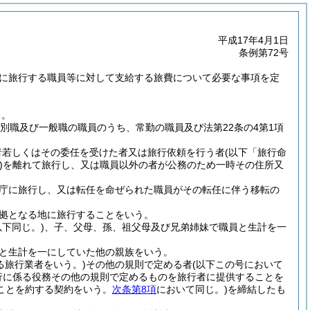
平成17年4月1日
条例第72号
めに旅行する職員等に対して支給する旅費について必要な事項を定
る。
別職及び一般職の職員のうち、常勤の職員及び法第22条の4第1項
者若しくはその委任を受けた者又は旅行依頼を行う者
(以下「旅行命
)
を離れて旅行し、又は職員以外の者が公務のため一時その住所又
庁に旅行し、又は転任を命ぜられた職員がその転任に伴う移転の
拠となる地に旅行することをいう。
下同じ。)
、子、父母、孫、祖父母及び兄弟姉妹で職員と生計を一
と生計を一にしていた他の親族をいう。
る旅行業者をいう。)
その他の規則で定める者
(以下この号において
行に係る役務その他の規則で定めるものを旅行者に提供することを
ことを約する契約をいう。
次条第8項
において同じ。)
を締結したも