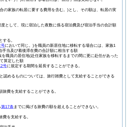
合の家族の転居に要する費用を含む。)
とし、その額は、転居の実
限度として、現に宿泊した夜数に係る宿泊費及び宿泊手当の合計額
とする。
次号
において同じ。)
を職員の新居住地に移転する場合には、家族1
泊手当及び着後滞在費の合計額に相当する額
族を職員の居住地
(赴任家族を移転するまでの間に更に赴任があった
て算定した額
2号
に規定する期間を延長することができる。
と認めるものについては、旅行雑費として支給することができる
額旅費を支給することができる。
ら
第17条
までに掲げる旅費の額を超えることができない。
旅費を支給する。