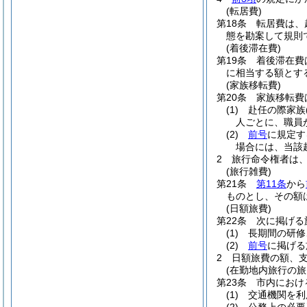
(転居費)
第18条
転居費は、
態を勘案して規則
(着後滞在費)
第19条
着後滞在費
に相当する額とす
(家族移転費)
第20条
家族移転費
(1)
赴任の際家族
人ごとに、職員
(2)
前号
に規定す
場合には、当該
2
旅行命令権者は
(旅行雑費)
第21条
第11条
から
ものとし、その額
(日額旅費)
第22条
次に掲げる
(1)
長期間の研修
(2)
前号
に掲げる
2
日額旅費の額、
(在勤地内旅行の旅
第23条
市内におけ
(1)
交通機関を利