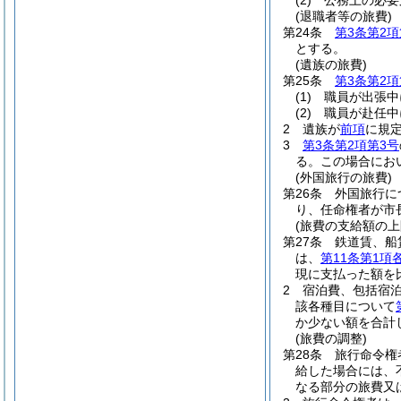
(2)
公務上の必要
(退職者等の旅費)
第24条
第3条第2項
とする。
(遺族の旅費)
第25条
第3条第2項
(1)
職員が出張中
(2)
職員が赴任中
2
遺族が
前項
に規
3
第3条第2項第3号
る。
この場合にお
(外国旅行の旅費)
第26条
外国旅行に
り、任命権者が市
(旅費の支給額の上
第27条
鉄道賃、船
は、
第11条第1項
現に支払った額を
2
宿泊費、包括宿
該各種目について
か少ない額を合計
(旅費の調整)
第28条
旅行命令権
給した場合には、
なる部分の旅費又