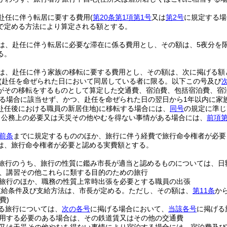
赴任に伴う転居に要する費用
(
第20条第1項第1号
又は
第2号
に規定する場
で定める方法により算定される額とする。
は、赴任に伴う転居に必要な滞在に係る費用とし、その額は、5夜分を
る。
は、赴任に伴う家族の移転に要する費用とし、その額は、次に掲げる額
(赴任を命ぜられた日において同居している者に限る。以下この号及び
がその移転をするものとして算定した交通費、宿泊費、包括宿泊費、宿
る場合に該当せず、かつ、赴任を命ぜられた日の翌日から1年以内に家
赴任後における職員の新居住地)
に移転する場合には、
同号
の規定に準じ
、公務上の必要又は天災その他やむを得ない事情がある場合には、
前項第
前条
までに規定するもののほか、旅行に伴う経費で旅行命令権者が必要
は、旅行命令権者が必要と認める実費額とする。
旅行のうち、旅行の性質に鑑み市長が適当と認めるものについては、日
、講習その他これらに類する目的のための旅行
旅行のほか、職務の性質上常時出張を必要とする職員の出張
支給条件及び支給方法は、市長が定める。
ただし、その額は、
第11条
か
費)
る旅行については、
次の各号
に掲げる場合において、
当該各号
に掲げる
用する必要のある場合は、その鉄道賃又はその他の交通費