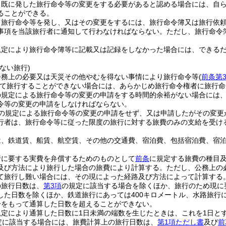
、既に発した旅行命令等の変更をする必要があると認める場合には、自
ることができる。
、旅行命令等を発し、又はその変更をするには、旅行命令簿又は旅行依
事項を当該旅行者に通知して行わなければならない。
ただし、旅行命令
規定により旅行命令簿等に記載又は記録をしなかった場合には、できる
。
ない旅行)
公務上の必要又は天災その他やむを得ない事情により旅行命令等
(
前条第
て旅行することができない場合には、あらかじめ旅行命令権者に旅行命
の規定による旅行命令等の変更の申請をする時間的余裕がない場合には
令等の変更の申請をしなければならない。
の規定による旅行命令等の変更の申請をせず、又は申請したがその変更
行者は、旅行命令等に従った限度の旅行に対する旅費のみの支給を受け
は、鉄道賃、船賃、航空賃、その他の交通費、宿泊費、包括宿泊費、宿
行に要する実費を弁償するためのものとして
前条
に規定する旅費の種目
及び方法により旅行した場合の旅費により計算する。
ただし、公務上の
て旅行し難い場合には、その現によった経路及び方法によって計算する
の旅行日数は、
第3項
の規定に該当する場合を除くほか、旅行のため現に
した日数を除くほか、鉄道旅行にあっては400キロメートル、水路旅行に
合をもって通算した日数を超えることができない。
規定により通算した日数に1日未満の端数を生じたときは、これを1日と
定に該当する場合には、旅費計算上の旅行日数は、
第1項ただし書
及び
前