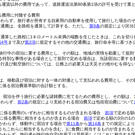
る運賃以外の費用であって、道路運送法第80条第1項の許可を受けて業
る費用に付随する費用
かわらず、旅行者が所有する自家用の自動車を使用して旅行した場合のそ
交通費は、全路程を通算して計算する。
ただし、
第9条
の規定により区分
り通算した路程に1キロメートル未満の端数を生じたときは、これを切り
第4号
まで及び
第2項
に規定するその他の交通費は、旅行命令等に基づき
旅行中の宿泊に要する費用とし、その額は、地域の実情を勘案して規則
る特別な事情がある場合として規則で定める場合は、当該宿泊に要する
旅行及び航空旅行については、公務上の必要又は天災その他やむを得な
は、移動及び宿泊に対する一体の対価として支払われる費用とし、その
に係る宿泊費基準額の合計額とする。
、宿泊を伴う旅行に必要な諸雑費に充てるための費用とし、その額は、1夜
かわらず、
前2条
の規定により支給される宿泊費又は包括宿泊費について
。
食に係る費用のいずれかに相当するものが含まれる場合
前項
で定める額
食に係る費用に相当するものが含まれる場合
前項
で定める額の3分の1
かわらず、移動中に宿泊する場合で
第11条
から
第14条
までの規定により
うちこれらに相当するものを含む。)
に食費に相当するものが含まれると
かわらず、旅行者が旅行中自宅
(住所又は居所若しくはこれに相当する場