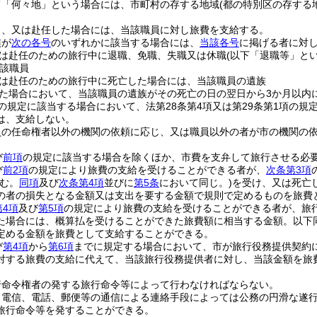
て「何々地」という場合には、市町村の存する地域
(都の特別区の存する
し、又は赴任した場合には、当該職員に対し旅費を支給する。
族が
次の各号
のいずれかに該当する場合には、
当該各号
に掲げる者に対
は赴任のための旅行中に退職、免職、失職又は休職
(以下「退職等」とい
該職員
は赴任のための旅行中に死亡した場合には、当該職員の遺族
た場合において、当該職員の遺族がその死亡の日の翌日から3か月以内
の規定に該当する場合において、法第28条第4項又は第29条第1項の規
は、支給しない。
員の任命権者以外の機関の依頼に応じ、又は職員以外の者が市の機関の
び
前項
の規定に該当する場合を除くほか、市費を支弁して旅行させる必
び
前2項
の規定により旅費の支給を受けることができる者が、
次条第3項
含む。
同項
及び
次条第4項
並びに
第5条
において同じ。)
を受け、又は死亡
の者の損失となる金額又は支出を要する金額で規則で定めるものを旅費
第4項
及び
第5項
の規定により旅費の支給を受けることができる者が、旅
た場合には、概算払を受けることができた旅費額に相当する金額。以下同
定める金額を旅費として支給することができる。
び
第4項
から
第6項
までに規定する場合において、市が旅行役務提供契約
対する旅費の支給に代えて、当該旅行役務提供者に対し、当該金額を旅
行命令権者の発する旅行命令等によって行わなければならない。
、電信、電話、郵便等の通信による連絡手段によっては公務の円滑な遂
旅行命令等を発することができる。