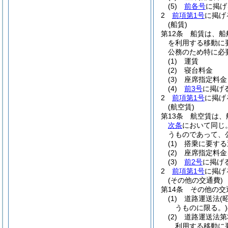
(5)
前各号
に掲げ
2
前項第1号
に掲げ
(船賃)
第12条
船賃は、船
を利用する移動に
公務のため特に必
(1)
運賃
(2)
寝台料金
(3)
座席指定料金
(4)
前3号
に掲げ
2
前項第1号
に掲げ
(航空賃)
第13条
航空賃は、
次条
において同じ
うものであって、
(1)
搭乗に要する
(2)
座席指定料金
(3)
前2号
に掲げ
2
前項第1号
に掲げ
(その他の交通費)
第14条
その他の交
(1)
道路運送法
(
うものに限る。)
(2)
道路運送法第
利用する移動に