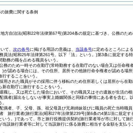
等の旅費に関する条例
、地方自治法
(昭和22年法律第67号)
第204条の規定に基づき、公務のた
おいて、
次の各号
に掲げる用語の意義は、
当該各号
に定めるところによ
務員法
(昭和25年法律第261号。以下「法」という。)
第3条に規定する特
間勤務の職を占める職員をいう。
公務のため一時その在勤庁
(常時勤務する在勤庁のない場合又は任命権
)
が認める場合には、その住所、居所その他旅行命令権者が認める場所
旅行することをいう。
採用された職員がその採用に伴う移転のため住所若しくは居所から在勤
ら新在勤庁に旅行することをいう。
退職し、又は死亡した場合において、その職員又はその遺族が生活の根
配偶者
(届出をしないが事実上婚姻関係と同様の事情にある者を含む。以
う。
配偶者、子、父母、孫、祖父母及び兄弟姉妹並びに職員の死亡当時職員
者 旅行業者
(旅行業法
(昭和27年法律第239号)
第6条の4第1項に規定す
という。)
であって、市と旅行役務提供契約
(旅行業者等が市に対して旅
が当該旅行業者等に対して当該旅行に係る旅費に相当する金額を支払う