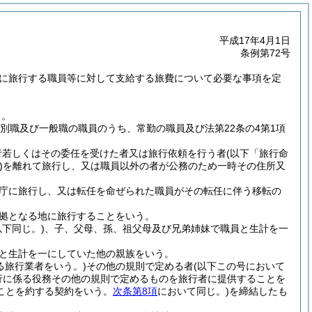
平成17年4月1日
条例第72号
めに旅行する職員等に対して支給する旅費について必要な事項を定
る。
別職及び一般職の職員のうち、常勤の職員及び法第22条の4第1項
者若しくはその委任を受けた者又は旅行依頼を行う者
(以下「旅行命
)
を離れて旅行し、又は職員以外の者が公務のため一時その住所又
庁に旅行し、又は転任を命ぜられた職員がその転任に伴う移転の
拠となる地に旅行することをいう。
下同じ。)
、子、父母、孫、祖父母及び兄弟姉妹で職員と生計を一
と生計を一にしていた他の親族をいう。
る旅行業者をいう。)
その他の規則で定める者
(以下この号において
行に係る役務その他の規則で定めるものを旅行者に提供することを
ことを約する契約をいう。
次条第8項
において同じ。)
を締結したも