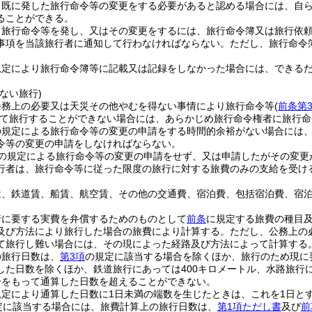
、既に発した旅行命令等の変更をする必要があると認める場合には、自
ることができる。
、旅行命令等を発し、又はその変更をするには、旅行命令簿又は旅行依
事項を当該旅行者に通知して行わなければならない。
ただし、旅行命令
規定により旅行命令簿等に記載又は記録をしなかった場合には、できる
。
ない旅行)
公務上の必要又は天災その他やむを得ない事情により旅行命令等
(
前条第
て旅行することができない場合には、あらかじめ旅行命令権者に旅行命
の規定による旅行命令等の変更の申請をする時間的余裕がない場合には
令等の変更の申請をしなければならない。
の規定による旅行命令等の変更の申請をせず、又は申請したがその変更
行者は、旅行命令等に従った限度の旅行に対する旅費のみの支給を受け
は、鉄道賃、船賃、航空賃、その他の交通費、宿泊費、包括宿泊費、宿
行に要する実費を弁償するためのものとして
前条
に規定する旅費の種目
及び方法により旅行した場合の旅費により計算する。
ただし、公務上の
て旅行し難い場合には、その現によった経路及び方法によって計算する
の旅行日数は、
第3項
の規定に該当する場合を除くほか、旅行のため現に
した日数を除くほか、鉄道旅行にあっては400キロメートル、水路旅行に
合をもって通算した日数を超えることができない。
規定により通算した日数に1日未満の端数を生じたときは、これを1日と
定に該当する場合には、旅費計算上の旅行日数は、
第1項ただし書
及び
前