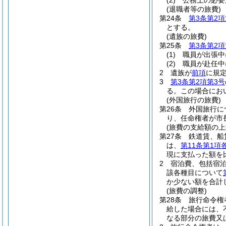
(2)
公務上の必要
(退職者等の旅費)
第24条
第3条第2項
とする。
(遺族の旅費)
第25条
第3条第2項
(1)
職員が出張中
(2)
職員が赴任中
2
遺族が
前項
に規
3
第3条第2項第3号
る。
この場合にお
(外国旅行の旅費)
第26条
外国旅行に
り、任命権者が市
(旅費の支給額の上
第27条
鉄道賃、船
は、
第11条第1項
現に支払った額を
2
宿泊費、包括宿
該各種目について
か少ない額を合計
(旅費の調整)
第28条
旅行命令権
給した場合には、
なる部分の旅費又