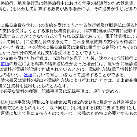
水路旅行、航空旅行又は陸路旅行中における年度の経過等のため鉄道賃
含む。)
を区分して計算する必要がある場合には、その必要が生じた後の
払に係る旅費を含む。)
の支給を受けようとする旅行者及び概算払に係る
の支払を受けようとする旅行役務提供者は、請求書
(当該請求書に記載
認識することができない方式で作られる記録であって、電子計算機によ
おいて同じ。)
に必要な資料を添えて、これを当該旅費の支出命令権者に
なかった者は、その請求に係る旅費又は旅費に相当する金額のうちその
なかった部分の支給又は支払を受けることができない。
費の支給を受けた旅行者は、当該旅行を完了した後、速やかに当該旅行
、
前項
の規定による精算の結果過払金があった場合には、速やかに当該
は資料が電磁的記録で作成されているときは、電磁的方法
(電子情報処
ものをいう。
次項
において同じ。)
をもって提出することができる。
り請求書又は資料の提出が電磁的方法により行われたときは、支出命令
書又は資料を提出したものとみなす。
び必要な資料の種類、記載事項又は記録事項は、規則で定める。
鉄道
(鉄道事業法
(昭和61年法律第92号)
第2条第1項に規定する鉄道事業
規則で定めるものをいう。以下同じ。)
を利用する移動に要する費用とし
る運賃に加えて別に支払うものであって、公務のため特に必要とするもの