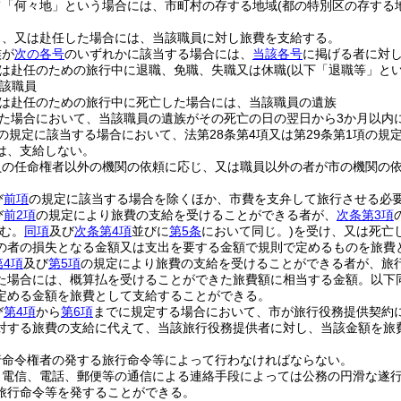
て「何々地」という場合には、市町村の存する地域
(都の特別区の存する
し、又は赴任した場合には、当該職員に対し旅費を支給する。
族が
次の各号
のいずれかに該当する場合には、
当該各号
に掲げる者に対
は赴任のための旅行中に退職、免職、失職又は休職
(以下「退職等」とい
該職員
は赴任のための旅行中に死亡した場合には、当該職員の遺族
た場合において、当該職員の遺族がその死亡の日の翌日から3か月以内
の規定に該当する場合において、法第28条第4項又は第29条第1項の規
は、支給しない。
員の任命権者以外の機関の依頼に応じ、又は職員以外の者が市の機関の
び
前項
の規定に該当する場合を除くほか、市費を支弁して旅行させる必
び
前2項
の規定により旅費の支給を受けることができる者が、
次条第3項
含む。
同項
及び
次条第4項
並びに
第5条
において同じ。)
を受け、又は死亡
の者の損失となる金額又は支出を要する金額で規則で定めるものを旅費
第4項
及び
第5項
の規定により旅費の支給を受けることができる者が、旅
た場合には、概算払を受けることができた旅費額に相当する金額。以下同
定める金額を旅費として支給することができる。
び
第4項
から
第6項
までに規定する場合において、市が旅行役務提供契約
対する旅費の支給に代えて、当該旅行役務提供者に対し、当該金額を旅
行命令権者の発する旅行命令等によって行わなければならない。
、電信、電話、郵便等の通信による連絡手段によっては公務の円滑な遂
旅行命令等を発することができる。