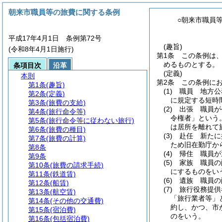
朝来市職員等の旅費に関する条例
○朝来市職員
平成17年4月1日 条例第72号
(趣旨)
(令和8年4月1日施行)
第1条
この条例は
めるものとする。
条項目次
沿革
(定義)
本則
第2条
この条例に
第1条
(趣旨)
(1)
職員 地方公
第2条
(定義)
に規定する短時
第3条
(旅費の支給)
(2)
出張 職員が
第4条
(旅行命令等)
令権者」という。
第5条
(旅行命令等に従わない旅行)
は居所を離れて
第6条
(旅費の種目)
(3)
赴任 新たに
第7条
(旅費の計算)
ため旧在勤庁か
第8条
(4)
帰住 職員が
第9条
(5)
家族 職員の
第10条
(旅費の請求手続)
にするものをい
第11条
(鉄道賃)
(6)
遺族 職員の
第12条
(船賃)
(7)
旅行役務提供
第13条
(航空賃)
「旅行業者等」
第14条
(その他の交通費)
約し、かつ、市
第15条
(宿泊費)
のをいう。
第16条
(包括宿泊費)