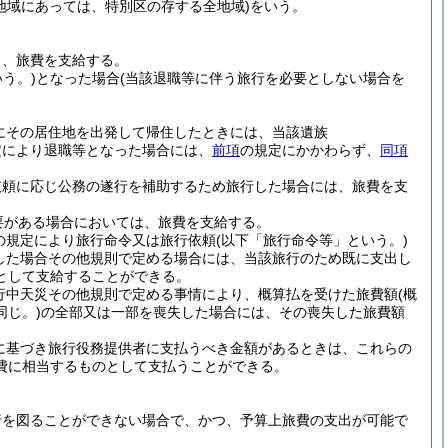
地域にあっては、特別区の存する全地域)
をいう。
し、旅費を支給する。
う。)
となった場合
(当該退職等に伴う旅行を必要としない場合を
にその居住地を出発して帰住したときには、当該遺族
定により退職等となった場合には、
前項
の規定にかかわらず、
同項
依頼に応じ公務の遂行を補助するため旅行した場合には、旅費を支
要がある場合においては、旅費を支給する。
の規定により旅行命令又は旅行依頼
(以下「旅行命令等」という。)
した場合その他規則で定める場合には、当該旅行のため既に支出し
として支給することができる。
行中天災その他規則で定める事情により、概算払を受けた旅費額
(概
じ。)
の全部又は一部を喪失した場合には、その喪失した旅費額
に基づき旅行役務提供者に支払うべき金額があるときは、これらの
費に相当するものとして支払うことができる。
行を図ることができない場合で、かつ、予算上旅費の支出が可能で