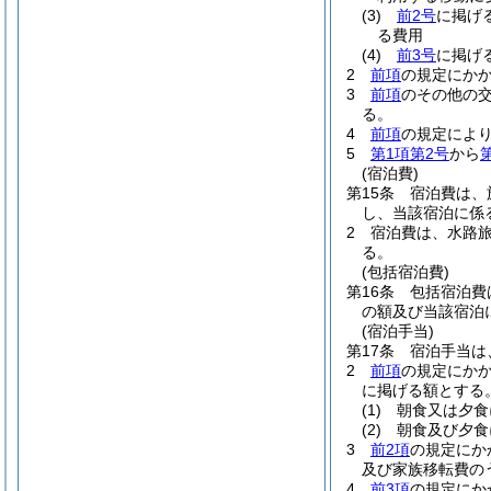
(3)
前2号
に掲げ
る費用
(4)
前3号
に掲げ
2
前項
の規定にか
3
前項
のその他の
る。
4
前項
の規定によ
5
第1項第2号
から
(宿泊費)
第15条
宿泊費は、
し、当該宿泊に係
2
宿泊費は、水路
る。
(包括宿泊費)
第16条
包括宿泊費
の額及び当該宿泊
(宿泊手当)
第17条
宿泊手当は
2
前項
の規定にか
に掲げる額とする
(1)
朝食又は夕
(2)
朝食及び夕
3
前2項
の規定にか
及び家族移転費の
4
前3項
の規定にか