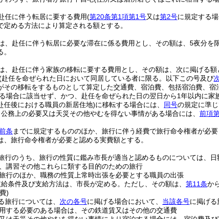
赴任に伴う転居に要する費用
(
第20条第1項第1号
又は
第2号
に規定する場
で定める方法により算定される額とする。
は、赴任に伴う転居に必要な滞在に係る費用とし、その額は、5夜分を
る。
は、赴任に伴う家族の移転に要する費用とし、その額は、次に掲げる額
(赴任を命ぜられた日において同居している者に限る。以下この号及び
がその移転をするものとして算定した交通費、宿泊費、包括宿泊費、宿
る場合に該当せず、かつ、赴任を命ぜられた日の翌日から1年以内に家
赴任後における職員の新居住地)
に移転する場合には、
同号
の規定に準じ
、公務上の必要又は天災その他やむを得ない事情がある場合には、
前項第
前条
までに規定するもののほか、旅行に伴う経費で旅行命令権者が必要
は、旅行命令権者が必要と認める実費額とする。
旅行のうち、旅行の性質に鑑み市長が適当と認めるものについては、日
、講習その他これらに類する目的のための旅行
旅行のほか、職務の性質上常時出張を必要とする職員の出張
支給条件及び支給方法は、市長が定める。
ただし、その額は、
第11条
か
費)
る旅行については、
次の各号
に掲げる場合において、
当該各号
に掲げる
用する必要のある場合は、その鉄道賃又はその他の交通費