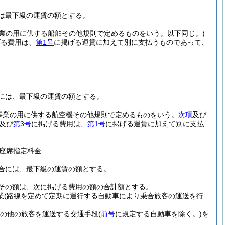
は最下級の運賃の額とする。
事業の用に供する船舶その他規則で定めるものをいう。以下同じ。)
げる費用は、
第1号
に掲げる運賃に加えて別に支払うものであって、
には、最下級の運賃の額とする。
送事業の用に供する航空機その他規則で定めるものをいう。
次項
及び
及び
第3号
に掲げる費用は、
第1号
に掲げる運賃に加えて別に支払
座席指定料金
合には、最下級の運賃の額とする。
その額は、次に掲げる費用の額の合計額とする。
業
(路線を定めて定期に運行する自動車により乗合旅客の運送を行
その他の旅客を運送する交通手段
(
前号
に規定する自動車を除く。)
を