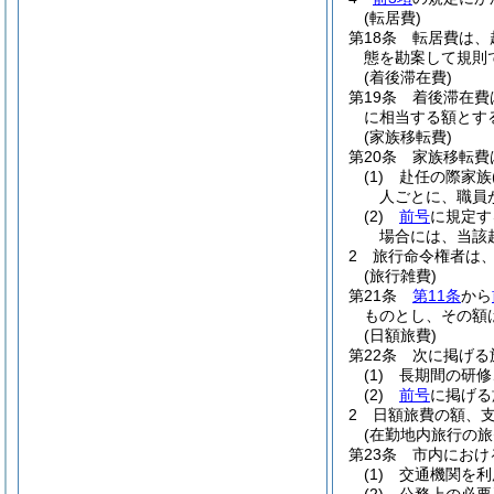
(転居費)
第18条
転居費は、
態を勘案して規則
(着後滞在費)
第19条
着後滞在費
に相当する額とす
(家族移転費)
第20条
家族移転費
(1)
赴任の際家族
人ごとに、職員
(2)
前号
に規定す
場合には、当該
2
旅行命令権者は
(旅行雑費)
第21条
第11条
から
ものとし、その額
(日額旅費)
第22条
次に掲げる
(1)
長期間の研修
(2)
前号
に掲げる
2
日額旅費の額、
(在勤地内旅行の旅
第23条
市内におけ
(1)
交通機関を利