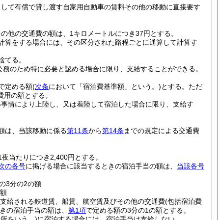
として有償で貸し渡す自家用自動車の賃料その他の移動に直接要す
の他の交通費の額は、1キロメートルにつき37円とする。
計算をする場合には、その区分された路程ごとに通算して計算す
捨てる。
公務のため特に必要と認める場合に限り、支給することができる。
で定める額
(
次条
において「宿泊費基準額」という。)
とする。
ただ
費用の額とする。
い事情により上陸し、又は着陸して宿泊した場合に限り、支給す
額は、当該移動に係る
第11条
から
第14条
までの規定による交通費
当たりにつき2,400円とする。
次の各号
に掲げる場合に該当するときの宿泊手当の額は、
当該各号
の3分の2の額
の額
支給される鉄道賃、船賃、航空賃及びその他の交通費
(包括宿泊費
きの宿泊手当の額は、
第1項
で定める額の3分の1の額とする。
所をいう。)
に宿泊する場合には、宿泊手当は支給しない。