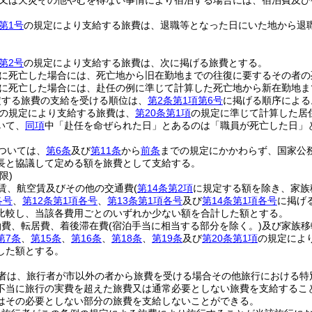
又は天災その他やむを得ない事情により宿泊する場合には、宿泊費及び
第1号
の規定により支給する旅費は、退職等となった日にいた地から退
第2号
の規定により支給する旅費は、次に掲げる旅費とする。
に死亡した場合には、死亡地から旧在勤地までの往復に要するその者の
に死亡した場合には、赴任の例に準じて計算した死亡地から新在勤地ま
定する旅費の支給を受ける順位は、
第2条第1項第6号
に掲げる順序による
の規定により支給する旅費は、
第20条第1項
の規定に準じて計算した居
いて、
同項
中「赴任を命ぜられた日」とあるのは「職員が死亡した日」
ついては、
第6条
及び
第11条
から
前条
までの規定にかかわらず、国家公
長と協議して定める額を旅費として支給する。
限)
賃、航空賃及びその他の交通費
(
第14条第2項
に規定する額を除き、家族
各号
、
第12条第1項各号
、
第13条第1項各号
及び
第14条第1項各号
に掲げ
比較し、当該各費用ごとのいずれか少ない額を合計した額とする。
泊費、転居費、着後滞在費
(宿泊手当に相当する部分を除く。)
及び家族移
第7条
、
第15条
、
第16条
、
第18条
、
第19条
及び
第20条第1項
の規定によ
した額とする。
者は、旅行者が市以外の者から旅費を受ける場合その他旅行における特
不当に旅行の実費を超えた旅費又は通常必要としない旅費を支給するこ
はその必要としない部分の旅費を支給しないことができる。