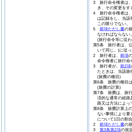
3
旅行命令権者は
き、その変更をす
4
旅行命令権者は
は記録をし、当該
この限りでない。
5
前項ただし書
の
なければならない
(旅行命令等に従わ
第5条
旅行者は、
いて同じ。)
に従っ
2
旅行者は、
前項
命令権者に旅行命
3
旅行者が、
前2項
たときは、当該旅
(旅費の種目)
第6条
旅費の種目
(旅費の計算)
第7条
旅費は、旅
済的な通常の経路
路又は方法によっ
第8条
旅費計算上
ない事情により要
について1日の割
2
前項ただし書
の
3
第3条第2項
の規