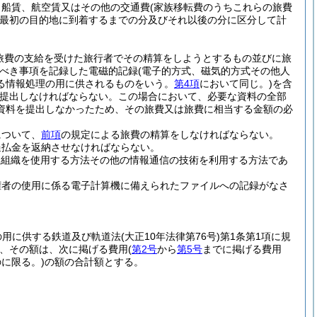
、船賃、航空賃又はその他の交通費
(家族移転費のうちこれらの旅費
最初の目的地に到着するまでの分及びそれ以後の分に区分して計
旅費の支給を受けた旅行者でその精算をしようとするもの並びに旅
すべき事項を記録した電磁的記録
(電子的方式、磁気的方式その他人
る情報処理の用に供されるものをいう。
第4項
において同じ。)
を含
提出しなければならない。
この場合において、必要な資料の全部
資料を提出しなかったため、その旅費又は旅費に相当する金額の必
について、
前項
の規定による旅費の精算をしなければならない。
過払金を返納させなければならない。
理組織を使用する方法その他の情報通信の技術を利用する方法であ
権者の使用に係る電子計算機に備えられたファイルへの記録がなさ
の用に供する鉄道及び軌道法
(大正10年法律第76号)
第1条第1項に規
、その額は、次に掲げる費用
(
第2号
から
第5号
までに掲げる費用
に限る。)
の額の合計額とする。