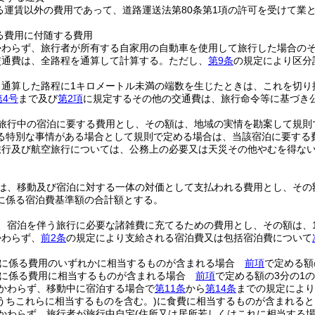
る運賃以外の費用であって、道路運送法第80条第1項の許可を受けて業
る費用に付随する費用
かわらず、旅行者が所有する自家用の自動車を使用して旅行した場合のそ
交通費は、全路程を通算して計算する。
ただし、
第9条
の規定により区分
り通算した路程に1キロメートル未満の端数を生じたときは、これを切り
第4号
まで及び
第2項
に規定するその他の交通費は、旅行命令等に基づき
旅行中の宿泊に要する費用とし、その額は、地域の実情を勘案して規則
る特別な事情がある場合として規則で定める場合は、当該宿泊に要する
旅行及び航空旅行については、公務上の必要又は天災その他やむを得な
は、移動及び宿泊に対する一体の対価として支払われる費用とし、その
に係る宿泊費基準額の合計額とする。
、宿泊を伴う旅行に必要な諸雑費に充てるための費用とし、その額は、1夜
かわらず、
前2条
の規定により支給される宿泊費又は包括宿泊費について
。
食に係る費用のいずれかに相当するものが含まれる場合
前項
で定める額
食に係る費用に相当するものが含まれる場合
前項
で定める額の3分の1
かわらず、移動中に宿泊する場合で
第11条
から
第14条
までの規定により
うちこれらに相当するものを含む。)
に食費に相当するものが含まれると
かわらず、旅行者が旅行中自宅
(住所又は居所若しくはこれに相当する場