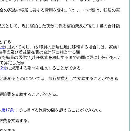
合の家族の転居に要する費用を含む。)
とし、その額は、転居の実
限度として、現に宿泊した夜数に係る宿泊費及び宿泊手当の合計額
とする。
次号
において同じ。)
を職員の新居住地に移転する場合には、家族1
泊手当及び着後滞在費の合計額に相当する額
族を職員の居住地
(赴任家族を移転するまでの間に更に赴任があった
て算定した額
2号
に規定する期間を延長することができる。
と認めるものについては、旅行雑費として支給することができる
額旅費を支給することができる。
ら
第17条
までに掲げる旅費の額を超えることができない。
旅費を支給する。