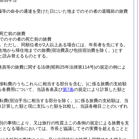
宿泊手当
職等の命令の通達を受けた日にいた地までのその者の退職前の旅費
死亡前の旅費
でのその者の死亡前の旅費
。
ただし、同順位者が2人以上ある場合には、年長者を先にする。
住地から帰住地までの旅費
(宿泊費及び包括宿泊費を除く。)
とす
と読み替えるものとする。
務員等の旅費に関する法律
(昭和25年法律第114号)
の規定の例によ
移転費のうちこれらに相当する部分を含む。)
に係る旅費の支給額
る各費用について、当該各条及び
第7条
の規定により計算した額と
転費
(宿泊手当に相当する部分を除く。)
に係る旅費の支給額は、当
り計算した額と現に支払った額を比較し、当該各種目ごとのいずれ
別の事情により、又は旅行の性質上この条例の規定による旅費を支
ととなる場合においては、市長と協議してその実費を超えることと