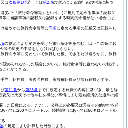
ら又は
次条第1項
若しくは
第2項
の規定による旅行者の申請に基づ
頼簿
(以下「旅行命令簿等」という。)
に規則で定める事項の記載又
簿等に当該事項の記載又は記録をする時間的余裕がない場合には、
だけ速やかに旅行命令簿等に
同項
に定める事項の記載又は記録をし
3項
の規定により変更を受けた旅行命令等を含む。以下この条にお
令等の変更の申請をしなければならない。
、旅行命令等に従わないで旅行した後、できるだけ速やかに、旅行
が認められなかった場合において、旅行命令等に従わないで旅行し
ることができる。
泊手当、転居費、着後滞在費、家族移転費及び旅行雑費とする。
及び
第11条
から
第23条
までに規定する旅費の内容に基づき、最も経
必要又は天災その他やむを得ない事情により最も経済的な通常の経
。
要した日数による。
ただし、公務上の必要又は天災その他やむを得
あっては200キロメートル、陸路旅行にあっては50キロメートル
する。
項
の規定により計算した日数による。