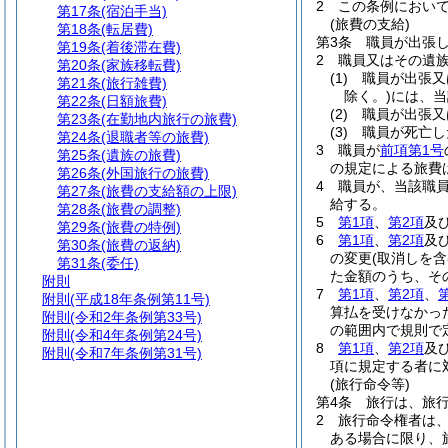
2
この条例におい
第17条
(宿泊手当)
(旅費の支給)
第18条
(転居費)
第3条
職員が出張
第19条
(着後滞在費)
2
職員又はその遺
第20条
(家族移転費)
(1)
職員が出張又
第21条
(旅行雑費)
除く。)
には、当
第22条
(日額旅費)
(2)
職員が出張又
第23条
(在勤地内旅行の旅費)
(3)
職員が死亡し
第24条
(退職者等の旅費)
3
職員が
前項第1号
第25条
(遺族の旅費)
の規定による旅費
第26条
(外国旅行の旅費)
4
職員が、当該職
第27条
(旅費の支給額の上限)
給する。
第28条
(旅費の調整)
5
第1項
、
第2項
及
第29条
(旅費の特例)
6
第1項
、
第2項
及
第30条
(旅費の返納)
の変更
(取消しを
第31条
(委任)
た金額のうち、そ
附則
7
第1項
、
第2項
、
附則
(平成18年条例第11号)
算払を受けなかっ
附則
(令和2年条例第33号)
の範囲内で規則で
附則
(令和4年条例第24号)
8
第1項
、
第2項
及
附則
(令和7年条例第31号)
項に規定する者に
(旅行命令等)
第4条
旅行は、旅
2
旅行命令権者は
ある場合に限り、