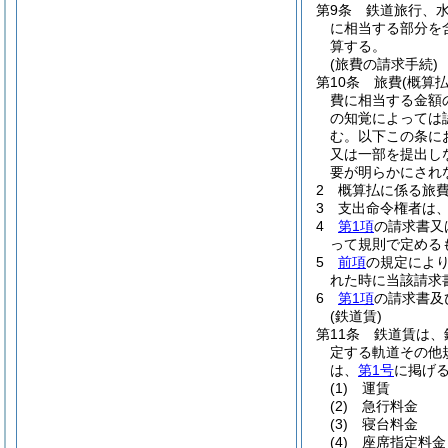
第9条
鉄道旅行、
に相当する部分を
算する。
(旅費の請求手続)
第10条
旅費
(概算
費に相当する金額
の知覚によっては
む。以下この条に
又は一部を提出し
要が明らかにされ
2
概算払に係る旅
3
支出命令権者は
4
第1項
の請求書又
って規則で定める
5
前項
の規定によ
れた時に当該請求
6
第1項
の請求書及
(鉄道賃)
第11条
鉄道賃は、
定する軌道その他
は、
第1号
に掲げ
(1)
運賃
(2)
急行料金
(3)
寝台料金
(4)
座席指定料金