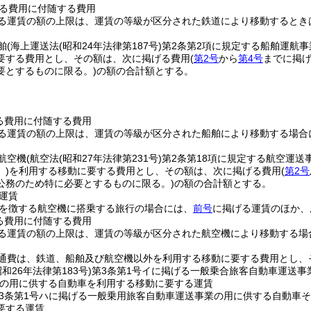
る費用に付随する費用
る運賃の額の上限は、運賃の等級が区分された鉄道により移動するとき
舶
(海上運送法
(昭和24年法律第187号)
第2条第2項に規定する船舶運航
要する費用とし、その額は、次に掲げる費用
(
第2号
から
第4号
までに掲
要とするものに限る。)
の額の合計額とする。
る費用に付随する費用
る運賃の額の上限は、運賃の等級が区分された船舶により移動する場合
航空機
(航空法
(昭和27年法律第231号)
第2条第18項に規定する航空運
。)
を利用する移動に要する費用とし、その額は、次に掲げる費用
(
第2号
公務のため特に必要とするものに限る。)
の額の合計額とする。
運賃
を徴する航空機に搭乗する旅行の場合には、
前号
に掲げる運賃のほか、
る費用に付随する費用
る運賃の額の上限は、運賃の等級が区分された航空機により移動する場
通費は、鉄道、船舶及び航空機以外を利用する移動に要する費用とし、
昭和26年法律第183号)
第3条第1号イに掲げる一般乗合旅客自動車運送事
の用に供する自動車を利用する移動に要する運賃
3条第1号ハに掲げる一般乗用旅客自動車運送事業の用に供する自動車
要する運賃