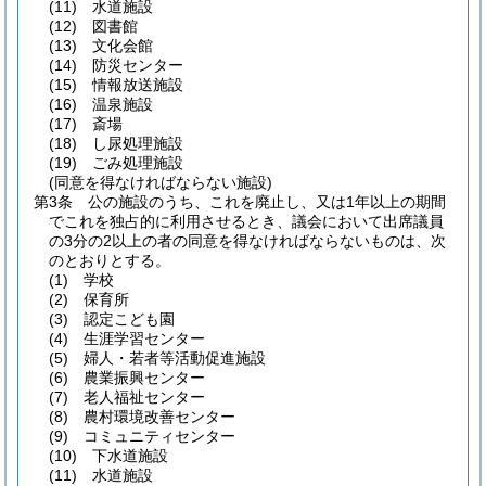
(11)
水道施設
(12)
図書館
(13)
文化会館
(14)
防災センター
(15)
情報放送施設
(16)
温泉施設
(17)
斎場
(18)
し尿処理施設
(19)
ごみ処理施設
(同意を得なければならない施設)
第3条
公の施設のうち、これを廃止し、又は1年以上の期間
でこれを独占的に利用させるとき、議会において出席議員
の3分の2以上の者の同意を得なければならないものは、次
のとおりとする。
(1)
学校
(2)
保育所
(3)
認定こども園
(4)
生涯学習センター
(5)
婦人・若者等活動促進施設
(6)
農業振興センター
(7)
老人福祉センター
(8)
農村環境改善センター
(9)
コミュニティセンター
(10)
下水道施設
(11)
水道施設