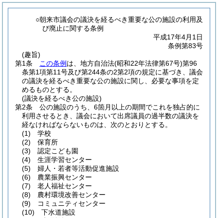
○朝来市議会の議決を経るべき重要な公の施設の利用及
び廃止に関する条例
平成17年4月1日
条例第83号
(趣旨)
第1条
この条例
は、地方自治法
(昭和22年法律第67号)
第96
条第1項第11号及び第244条の2第2項の規定に基づき、議会
の議決を経るべき重要な公の施設に関し、必要な事項を定
めるものとする。
(議決を経るべき公の施設)
第2条
公の施設のうち、6箇月以上の期間でこれを独占的に
利用させるとき、議会において出席議員の過半数の議決を
経なければならないものは、次のとおりとする。
(1)
学校
(2)
保育所
(3)
認定こども園
(4)
生涯学習センター
(5)
婦人・若者等活動促進施設
(6)
農業振興センター
(7)
老人福祉センター
(8)
農村環境改善センター
(9)
コミュニティセンター
(10)
下水道施設