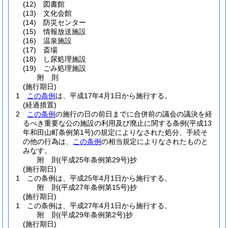
(12)
図書館
(13)
文化会館
(14)
防災センター
(15)
情報放送施設
(16)
温泉施設
(17)
斎場
(18)
し尿処理施設
(19)
ごみ処理施設
附
則
(施行期日)
1
この条例
は、平成17年4月1日から施行する。
(経過措置)
2
この条例
の施行の日の前日までに合併前の議会の議決を経
るべき重要な公の施設の利用及び廃止に関する条例
(平成13
年和田山町条例第1号)
の規定によりなされた処分、手続そ
の他の行為は、
この条例
の相当規定によりなされたものと
みなす。
附
則
(平成25年
条例第29号)
抄
(施行期日)
1
この条例は、平成25年4月1日から施行する。
附
則
(平成27年
条例第15号)
抄
(施行期日)
1
この条例は、平成27年4月1日から施行する。
附
則
(平成29年
条例第2号)
抄
(施行期日)