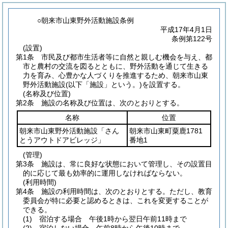
○朝来市山東野外活動施設条例
平成17年4月1日
条例第122号
(設置)
第1条
市民及び都市生活者等に自然と親しむ機会を与え、都
市と農村の交流を図るとともに、野外活動を通じて生きる
力を育み、心豊かな人づくりを推進するため、朝来市山東
野外活動施設
(以下「施設」という。)
を設置する。
(名称及び位置)
第2条
施設の名称及び位置は、次のとおりとする。
名称
位置
朝来市山東野外活動施設「さん
朝来市山東町粟鹿1781
とうアウトドアビレッジ」
番地1
(管理)
第3条
施設は、常に良好な状態において管理し、その設置目
的に応じて最も効率的に運用しなければならない。
(利用時間)
第4条
施設の利用時間は、次のとおりとする。
ただし、教育
委員会が特に必要と認めるときは、これを変更することが
できる。
(1)
宿泊する場合 午後1時から翌日午前11時まで