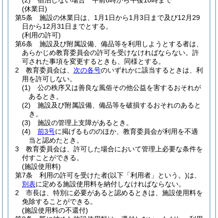
(2)
宿泊しない場合 午前8時から午後10時まで
(休業日)
第5条
施設の休業日は、1月1日から1月3日まで及び12月29
日から12月31日までとする。
(利用の許可)
第6条
施設及び附属設備、備品等を利用しようとする者は、
あらかじめ教育委員会の許可を受けなければならない。
許
可された事項を変更するときも、同様とする。
2
教育委員会は、
次の各号
のいずれかに該当するときは、利
用を許可しない。
(1)
公の秩序又は善良な風俗その他公益を害するおそれが
あるとき。
(2)
施設及び附属設備、備品等を破損するおそれのあると
き。
(3)
施設の管理上支障があるとき。
(4)
前3号
に掲げるもののほか、教育委員会が利用を不適
当と認めたとき。
3
教育委員会は、許可した場合において管理上必要な条件を
付すことができる。
(施設使用料)
第7条
利用の許可を受けた者
(以下「利用者」という。)
は、
別表
に定める施設使用料を納付しなければならない。
2
市長は、特別に必要があると認めるときは、施設使用料を
免除することができる。
(施設使用料の不還付)