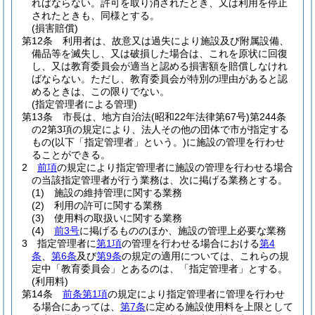
ればならない。
許可を取り消されたとき、又は利用を停止
されたときも、同様とする。
(損害賠償)
第12条
利用者は、故意又は過失により施設及び附属設備、
備品等を滅失し、又は破損した場合は、これを原状に回復
し、又は教育委員会が適当と認める損害額を賠償しなけれ
ばならない。
ただし、教育委員会が特別の理由があると認
めるときは、この限りでない。
(指定管理者による管理)
第13条
市長は、地方自治法
(昭和22年法律第67号)
第244条
の2第3項の規定により、法人その他の団体で市が指定する
もの
(以下「指定管理者」という。)
に施設の管理を行わせ
ることができる。
2
前項
の規定により指定管理者に施設の管理を行わせる場合
の当該指定管理者が行う業務は、次に掲げる業務とする。
(1)
施設の維持管理に関する業務
(2)
利用の許可に関する業務
(3)
使用料の取扱いに関する業務
(4)
前3号
に掲げるもののほか、施設の管理上必要な業務
3
指定管理者に
第1項
の管理を行わせる場合における
第4
条
、
第6条
及び
第9条
の規定の適用については、これらの規
定中「教育委員会」とあるのは、「指定管理者」とする。
(利用料)
第14条
前条第1項
の規定により指定管理者に管理を行わせ
る場合にあっては、
第7条
に定める施設使用料を上限として