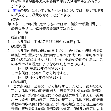
指定管理者が市長の承認を得て施設の利用料を定めること
ができる。
2
前項
の規定において定めた利用料については、指定管理者
の収入として収受させることができる。
(委任)
第15条
この条例に定めるもののほか、施設の管理に関して
必要な事項は、教育委員会規則で定める。
附
則
(施行期日)
1
この条例は、平成17年4月1日から施行する。
(経過措置)
2
この条例の施行の日の前日までに、合併前の山東町野外活
動施設の設置及び管理に関する条例
(平成13年山東町条例第
23号)
の規定によりなされた処分、手続その他の行為は、こ
の条例の相当規定によりなされたものとみなす。
附
則
(平成20年
条例第36号)
この条例は、公布の日から施行する。
附
則
(令和5年
条例第21号)
(施行期日)
1
この条例は、公布の日から施行する。
ただし、第1条の規
定による改正後の朝来市婦人・若者等活動促進施設条例別
表の規定、第2条の規定による改正後の朝来市さんとう緑風
ホール条例別表の規定、第3条の規定による改正後の朝来市
手数料徴収条例別表の規定、第5条の規定による改正後の朝
来市山東野外活動施設条例別表の規定、第6条の規定による