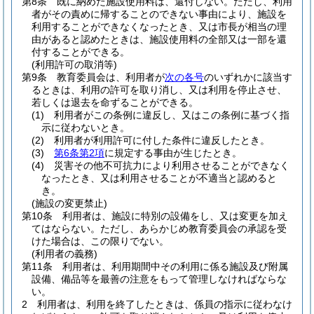
第8条
既に納めた施設使用料は、還付しない。
ただし、利用
者がその責めに帰することのできない事由により、施設を
利用することができなくなったとき、又は市長が相当の理
由があると認めたときは、施設使用料の全部又は一部を還
付することができる。
(利用許可の取消等)
第9条
教育委員会は、利用者が
次の各号
のいずれかに該当す
るときは、利用の許可を取り消し、又は利用を停止させ、
若しくは退去を命ずることができる。
(1)
利用者がこの条例に違反し、又はこの条例に基づく指
示に従わないとき。
(2)
利用者が利用許可に付した条件に違反したとき。
(3)
第6条第2項
に規定する事由が生じたとき。
(4)
災害その他不可抗力により利用させることができなく
なったとき、又は利用させることが不適当と認めると
き。
(施設の変更禁止)
第10条
利用者は、施設に特別の設備をし、又は変更を加え
てはならない。
ただし、あらかじめ教育委員会の承認を受
けた場合は、この限りでない。
(利用者の義務)
第11条
利用者は、利用期間中その利用に係る施設及び附属
設備、備品等を最善の注意をもって管理しなければならな
い。
2
利用者は、利用を終了したときは、係員の指示に従わなけ