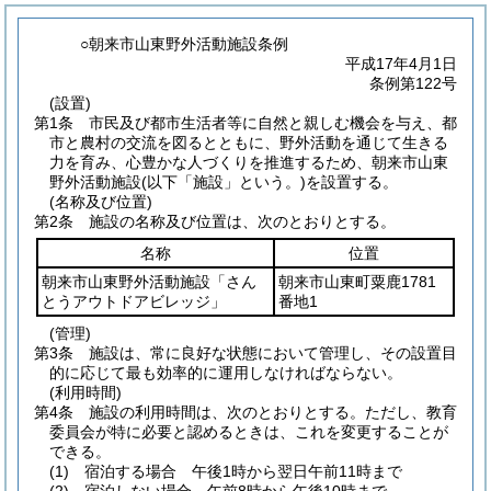
○朝来市山東野外活動施設条例
平成17年4月1日
条例第122号
(設置)
第1条
市民及び都市生活者等に自然と親しむ機会を与え、都
市と農村の交流を図るとともに、野外活動を通じて生きる
力を育み、心豊かな人づくりを推進するため、朝来市山東
野外活動施設
(以下「施設」という。)
を設置する。
(名称及び位置)
第2条
施設の名称及び位置は、次のとおりとする。
名称
位置
朝来市山東野外活動施設「さん
朝来市山東町粟鹿1781
とうアウトドアビレッジ」
番地1
(管理)
第3条
施設は、常に良好な状態において管理し、その設置目
的に応じて最も効率的に運用しなければならない。
(利用時間)
第4条
施設の利用時間は、次のとおりとする。
ただし、教育
委員会が特に必要と認めるときは、これを変更することが
できる。
(1)
宿泊する場合 午後1時から翌日午前11時まで