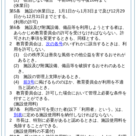
(2)
宿泊しない場合 午前8時から午後10時まで
(休業日)
第5条
施設の休業日は、1月1日から1月3日まで及び12月29
日から12月31日までとする。
(利用の許可)
第6条
施設及び附属設備、備品等を利用しようとする者は、
あらかじめ教育委員会の許可を受けなければならない。
許
可された事項を変更するときも、同様とする。
2
教育委員会は、
次の各号
のいずれかに該当するときは、利
用を許可しない。
(1)
公の秩序又は善良な風俗その他公益を害するおそれが
あるとき。
(2)
施設及び附属設備、備品等を破損するおそれのあると
き。
(3)
施設の管理上支障があるとき。
(4)
前3号
に掲げるもののほか、教育委員会が利用を不適
当と認めたとき。
3
教育委員会は、許可した場合において管理上必要な条件を
付すことができる。
(施設使用料)
第7条
利用の許可を受けた者
(以下「利用者」という。)
は、
別表
に定める施設使用料を納付しなければならない。
2
市長は、特別に必要があると認めるときは、施設使用料を
免除することができる。
(施設使用料の不還付)