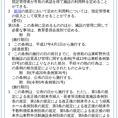
指定管理者が市長の承認を得て施設の利用料を定めること
ができる。
2
前項
の規定において定めた利用料については、指定管理者
の収入として収受させることができる。
(委任)
第15条
この条例に定めるもののほか、施設の管理に関して
必要な事項は、教育委員会規則で定める。
附
則
(施行期日)
1
この条例は、平成17年4月1日から施行する。
(経過措置)
2
この条例の施行の日の前日までに、合併前の山東町野外活
動施設の設置及び管理に関する条例
(平成13年山東町条例第
23号)
の規定によりなされた処分、手続その他の行為は、こ
の条例の相当規定によりなされたものとみなす。
附
則
(平成20年
条例第36号)
この条例は、公布の日から施行する。
附
則
(令和5年
条例第21号)
(施行期日)
1
この条例は、公布の日から施行する。
ただし、第1条の規
定による改正後の朝来市婦人・若者等活動促進施設条例別
表の規定、第2条の規定による改正後の朝来市さんとう緑風
ホール条例別表の規定、第3条の規定による改正後の朝来市
手数料徴収条例別表の規定、第5条の規定による改正後の朝
来市山東野外活動施設条例別表の規定、第6条の規定による