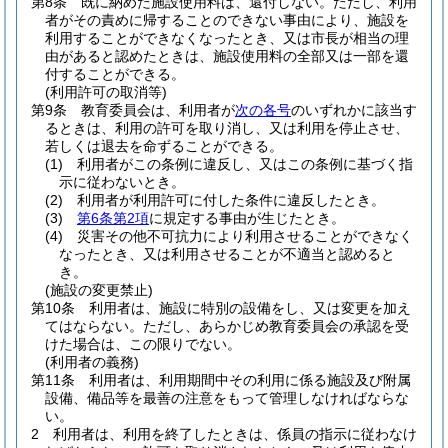
第8条
既に納めた施設使用料は、還付しない。
ただし、利用
者がその責めに帰することのできない事由により、施設を
利用することができなくなったとき、又は市長が相当の理
由があると認めたときは、施設使用料の全部又は一部を還
付することができる。
(利用許可の取消等)
第9条
教育委員会は、利用者が
次の各号
のいずれかに該当す
るときは、利用の許可を取り消し、又は利用を停止させ、
若しくは退去を命ずることができる。
(1)
利用者がこの条例に違反し、又はこの条例に基づく指
示に従わないとき。
(2)
利用者が利用許可に付した条件に違反したとき。
(3)
第6条第2項
に規定する事由が生じたとき。
(4)
災害その他不可抗力により利用させることができなく
なったとき、又は利用させることが不適当と認めると
き。
(施設の変更禁止)
第10条
利用者は、施設に特別の設備をし、又は変更を加え
てはならない。
ただし、あらかじめ教育委員会の承認を受
けた場合は、この限りでない。
(利用者の義務)
第11条
利用者は、利用期間中その利用に係る施設及び附属
設備、備品等を最善の注意をもって管理しなければならな
い。
2
利用者は、利用を終了したときは、係員の指示に従わなけ