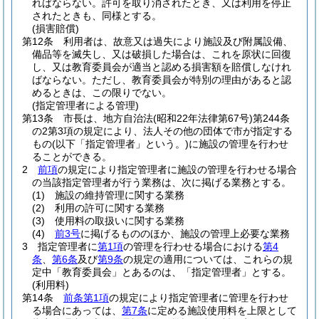
ればならない。
許可を取り消されたとき、又は利用を停止
されたときも、同様とする。
(損害賠償)
第12条
利用者は、故意又は過失により施設及び附属設備、
備品等を滅失し、又は破損した場合は、これを原状に回復
し、又は教育委員会が適当と認める損害額を賠償しなけれ
ばならない。
ただし、教育委員会が特別の理由があると認
めるときは、この限りでない。
(指定管理者による管理)
第13条
市長は、地方自治法
(昭和22年法律第67号)
第244条
の2第3項の規定により、法人その他の団体で市が指定する
もの
(以下「指定管理者」という。)
に施設の管理を行わせ
ることができる。
2
前項
の規定により指定管理者に施設の管理を行わせる場合
の当該指定管理者が行う業務は、次に掲げる業務とする。
(1)
施設の維持管理に関する業務
(2)
利用の許可に関する業務
(3)
使用料の取扱いに関する業務
(4)
前3号
に掲げるもののほか、施設の管理上必要な業務
3
指定管理者に
第1項
の管理を行わせる場合における
第4
条
、
第6条
及び
第9条
の規定の適用については、これらの規
定中「教育委員会」とあるのは、「指定管理者」とする。
(利用料)
第14条
前条第1項
の規定により指定管理者に管理を行わせ
る場合にあっては、
第7条
に定める施設使用料を上限として