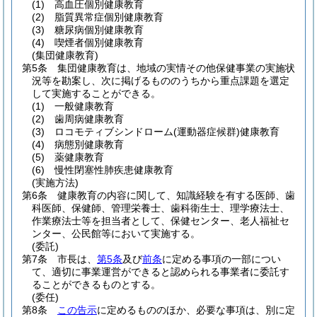
(1)
高血圧個別健康教育
(2)
脂質異常症個別健康教育
(3)
糖尿病個別健康教育
(4)
喫煙者個別健康教育
(集団健康教育)
第5条
集団健康教育は、地域の実情その他保健事業の実施状
況等を勘案し、次に掲げるもののうちから重点課題を選定
して実施することができる。
(1)
一般健康教育
(2)
歯周病健康教育
(3)
ロコモティブシンドローム
(運動器症候群)
健康教育
(4)
病態別健康教育
(5)
薬健康教育
(6)
慢性閉塞性肺疾患健康教育
(実施方法)
第6条
健康教育の内容に関して、知識経験を有する医師、歯
科医師、保健師、管理栄養士、歯科衛生士、理学療法士、
作業療法士等を担当者として、保健センター、老人福祉セ
ンター、公民館等において実施する。
(委託)
第7条
市長は、
第5条
及び
前条
に定める事項の一部につい
て、適切に事業運営ができると認められる事業者に委託す
ることができるものとする。
(委任)
第8条
この告示
に定めるもののほか、必要な事項は、別に定