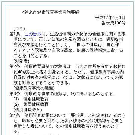
○朝来市健康教育事業実施要綱
平成17年4月1日
告示第106号
(目的)
第1条
この告示
は、生活習慣病の予防その他健康に関する事
項について、正しい知識の普及を図るとともに、適切な指
導及び支援を行うことにより、「自らの健康は、自ら守
る」という認識及び自覚を高め、健康の保持増進に資する
ことを目的とする。
(対象者)
第2条
健康教育事業の対象者は、市内に住所を有するおおむ
ね40歳以上の者を対象とする。
ただし、健康教育事業の内
容及び対象者の状況によっては、対象者に代わってその家
族を対象とすることができる。
(健康教育事業の種類)
第3条
健康教育事業の種類は、次に掲げるものとする。
(1)
個別健康教育
(2)
集団健康教育
(個別健康教育)
第4条
健康診査結果において「要指導」と判定された者のう
ち、医師が必要と判断した者及びその他個別指導が必要と
判断した者について、次の個別健康教育を行うものとす
る。