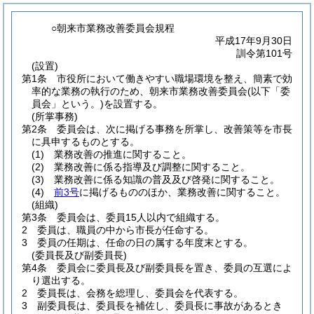
○朝来市業務改善委員会規程
平成17年9月30日
訓令第101号
(設置)
第1条
市役所において働きやすい職場環境を整え、簡素で効
率的な業務の執行のため、朝来市業務改善委員会
(以下「委
員会」という。)
を設置する。
(所掌事務)
第2条
委員会は、次に掲げる事務を所掌し、改善策等を市長
に具申するものとする。
(1)
業務改善の推進に関すること。
(2)
業務改善に係る指導及び調整に関すること。
(3)
業務改善に係る知識の普及及び啓発に関すること。
(4)
前3号
に掲げるもののほか、業務改善に関すること。
(組織)
第3条
委員会は、委員15人以内で組織する。
2
委員は、職員の中から市長が任命する。
3
委員の任期は、任命の日の属する年度末とする。
(委員長及び副委員長)
第4条
委員会に委員長及び副委員長を置き、委員の互選によ
り選出する。
2
委員長は、会務を総理し、委員会を代表する。
3
副委員長は、委員長を補佐し、委員長に事故があるとき