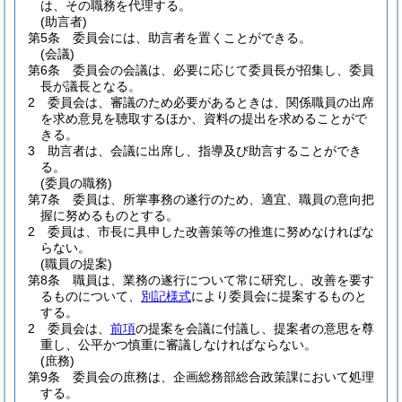
は、その職務を代理する。
(助言者)
第5条
委員会には、助言者を置くことができる。
(会議)
第6条
委員会の会議は、必要に応じて委員長が招集し、委員
長が議長となる。
2
委員会は、審議のため必要があるときは、関係職員の出席
を求め意見を聴取するほか、資料の提出を求めることがで
きる。
3
助言者は、会議に出席し、指導及び助言することができ
る。
(委員の職務)
第7条
委員は、所掌事務の遂行のため、適宜、職員の意向把
握に努めるものとする。
2
委員は、市長に具申した改善策等の推進に努めなければな
らない。
(職員の提案)
第8条
職員は、業務の遂行について常に研究し、改善を要す
るものについて、
別記様式
により委員会に提案するものと
する。
2
委員会は、
前項
の提案を会議に付議し、提案者の意思を尊
重し、公平かつ慎重に審議しなければならない。
(庶務)
第9条
委員会の庶務は、企画総務部総合政策課において処理
する。