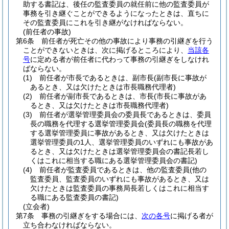
助する書記は、後任の監査委員の就任前に他の監査委員が
事務を引き継ぐことができるようになったときは、直ちに
その監査委員にこれを引き継がなければならない。
(前任者の事故)
第6条
前任者が死亡その他の事故により事務の引継ぎを行う
ことができないときは、次に掲げるところにより、
当該各
号
に定める者が前任者に代わって事務の引継ぎをしなけれ
ばならない。
(1)
前任者が市長であるときは、副市長
(副市長に事故が
あるとき、又は欠けたときは市長職務代理者)
(2)
前任者が副市長であるときは、市長
(市長に事故があ
るとき、又は欠けたときは市長職務代理者)
(3)
前任者が選挙管理委員会の委員長であるときは、委員
長の職務を代理する選挙管理委員会
(委員長の職務を代理
する選挙管理委員に事故があるとき、又は欠けたときは
選挙管理委員の1人、選挙管理委員のいずれにも事故があ
るとき、又は欠けたときは選挙管理委員会の書記長若し
くはこれに相当する職にある選挙管理委員会の書記)
(4)
前任者が監査委員であるときは、他の監査委員
(他の
監査委員、監査委員のいずれにも事故があるとき、又は
欠けたときは監査委員の事務局長若しくはこれに相当す
る職にある監査委員の書記)
(立会者)
第7条
事務の引継ぎをする場合には、
次の各号
に掲げる者が
立ち合わなければならない。