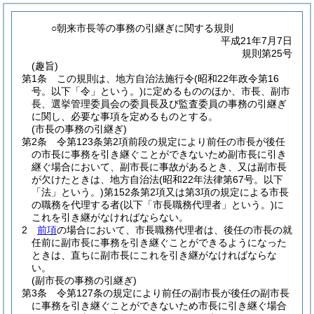
○朝来市長等の事務の引継ぎに関する規則
平成21年7月7日
規則第25号
(趣旨)
第1条
この規則は、地方自治法施行令
(昭和22年政令第16
号。以下「令」という。)
に定めるもののほか、市長、副市
長、選挙管理委員会の委員長及び監査委員の事務の引継ぎ
に関し、必要な事項を定めるものとする。
(市長の事務の引継ぎ)
第2条
令第123条第2項前段の規定により前任の市長が後任
の市長に事務を引き継ぐことができないため副市長に引き
継ぐ場合において、副市長に事故があるとき、又は副市長
が欠けたときは、地方自治法
(昭和22年法律第67号。以下
「法」という。)
第152条第2項又は第3項の規定による市長
の職務を代理する者
(以下「市長職務代理者」という。)
に
これを引き継がなければならない。
2
前項
の場合において、市長職務代理者は、後任の市長の就
任前に副市長に事務を引き継ぐことができるようになった
ときは、直ちに副市長にこれを引き継がなければならな
い。
(副市長の事務の引継ぎ)
第3条
令第127条の規定により前任の副市長が後任の副市長
に事務を引き継ぐことができないため市長に引き継ぐ場合