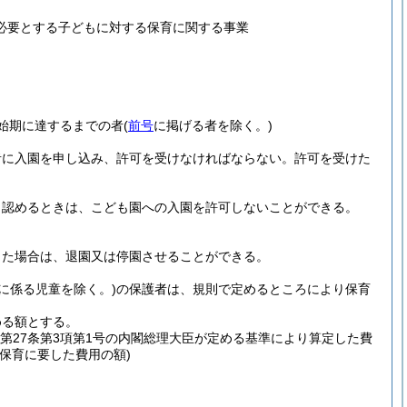
を必要とする子どもに対する保育に関する事業
始期に達するまでの者
(
前号
に掲げる者を除く。)
者に入園を申し込み、許可を受けなければならない。
許可を受けた
と認めるときは、こども園への入園を許可しないことができる。
った場合は、退園又は停園させることができる。
に係る児童を除く。)
の保護者は、規則で定めるところにより保育
める額とする。
第27条第3項第1号の内閣総理大臣が定める基準により算定した費
保育に要した費用の額)