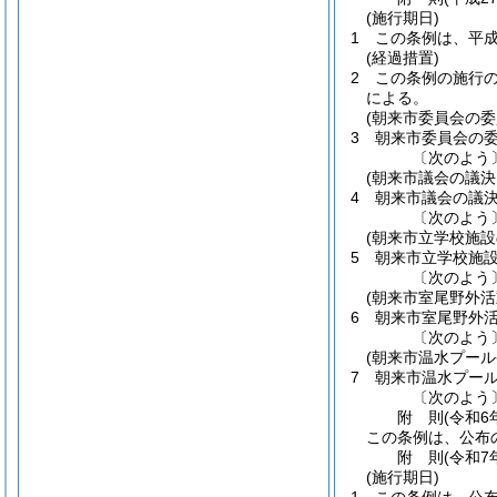
(施行期日)
1
この条例は、平成
(経過措置)
2
この条例の施行
による。
(朝来市委員会の
3
朝来市委員会の
〔次のよう
(朝来市議会の議
4
朝来市議会の議
〔次のよう
(朝来市立学校施
5
朝来市立学校施
〔次のよう
(朝来市室尾野外
6
朝来市室尾野外
〔次のよう
(朝来市温水プール
7
朝来市温水プー
〔次のよう
附
則
(令和6
この条例は、公布
附
則
(令和7
(施行期日)