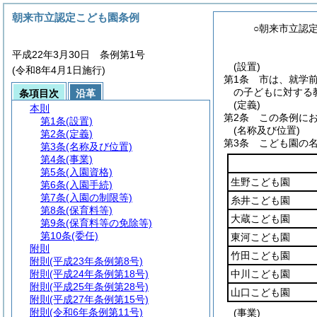
朝来市立認定こども園条例
○朝来市立認
平成22年3月30日 条例第1号
(設置)
(令和8年4月1日施行)
第1条
市は、就学
の子どもに対する
条項目次
沿革
(定義)
本則
第2条
この条例にお
第1条
(設置)
(名称及び位置)
第2条
(定義)
第3条
こども園の
第3条
(名称及び位置)
第4条
(事業)
第5条
(入園資格)
生野こども園
第6条
(入園手続)
第7条
(入園の制限等)
糸井こども園
第8条
(保育料等)
大蔵こども園
第9条
(保育料等の免除等)
第10条
(委任)
東河こども園
附則
竹田こども園
附則
(平成23年条例第8号)
附則
(平成24年条例第18号)
中川こども園
附則
(平成25年条例第28号)
山口こども園
附則
(平成27年条例第15号)
附則
(令和6年条例第11号)
(事業)