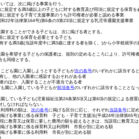
おいては、次に掲げる事業を行う。
項に規定する満3歳以上の子どもに対する教育及び同項に規定する保育
2項に規定する子育て支援事業のうち許可権者が必要と認める事業
昭和22年法律第164号)
第6条の3第23項に規定する乳児等通園支援事業
入園することができる子どもは、次に掲げる者とする。
0項に規定する保育を必要とする子ども
有する満3歳
(当該年度中に満3歳に達する者を除く。)
から小学校就学の
入園を希望する子どもの保護者は、規則の定めるところにより、許可権
合も同様とする。
、こども園に入園しようとする子どもが
次の各号
のいずれかに該当する
有し、他の入園者に感染するおそれがある者
者のほか、入園することが不適当である者
ども園に入園している子どもが
前項各号
のいずれかに該当することとな
入園している子ども
(児童福祉法第24条第5項又は第6項の規定による措置
付しなければならない。
は利用料の額は、
次の各号
に掲げる区分に応じ、それぞれ
当該各号
に定
掲げる事業に係る保育料 子ども・子育て支援法
(平成24年法律第65号)
が現に教育又は保育に要した費用の額を超えるときは、当該現に教育又は
掲げる事業に係る保育料又は利用料 市長が別に定める額
掲げる事業に係る利用料 市長が別に定める額
)