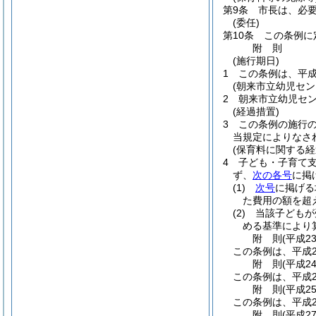
第9条
市長は、必
(委任)
第10条
この条例に
附
則
(施行期日)
1
この条例は、平成
(朝来市立幼児セン
2
朝来市立幼児セ
(経過措置)
3
この条例の施行
当規定によりなさ
(保育料に関する経
4
子ども・子育て支
ず、
次の各号
に掲
(1)
次号
に掲げる
た費用の額を超
(2)
当該子どもが
める基準により
附
則
(平成2
この条例は、平成2
附
則
(平成2
この条例は、平成2
附
則
(平成2
この条例は、平成2
附
則
(平成2