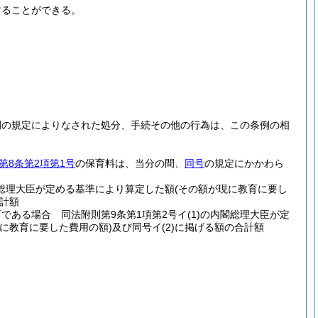
することができる。
例の規定によりなされた処分、手続その他の行為は、この条例の相
第8条第2項第1号
の保育料は、当分の間、
同号
の規定にかかわら
総理大臣が定める基準により算定した額
(その額が現に教育に要し
計額
である場合 同法附則第9条第1項第2号イ
(1)
の内閣総理大臣が定
に教育に要した費用の額)
及び同号イ
(2)
に掲げる額の合計額