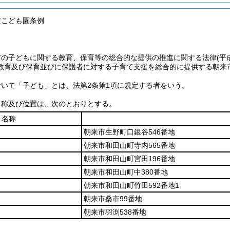
定こども園条例
前の子どもに関する教育、保育等の総合的な提供の推進に関する法律
(平
教育及び保育並びに保護者に対する子育て支援を総合的に提供する朝来
いて「子ども」とは、法第2条第1項に規定する者をいう。
名称及び位置は、次のとおりとする。
名称
朝来市生野町口銀谷546番地
朝来市和田山町寺内565番地
朝来市和田山町宮田196番地
朝来市和田山町中380番地
朝来市和田山町竹田592番地1
朝来市桑市99番地
朝来市羽渕538番地