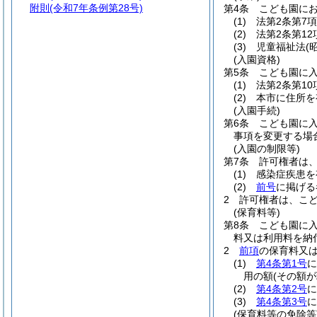
附則
(令和7年条例第28号)
第4条
こども園に
(1)
法第2条第7
(2)
法第2条第1
(3)
児童福祉法
(
(入園資格)
第5条
こども園に
(1)
法第2条第1
(2)
本市に住所を
(入園手続)
第6条
こども園に
事項を変更する場
(入園の制限等)
第7条
許可権者は
(1)
感染症疾患を
(2)
前号
に掲げる
2
許可権者は、こ
(保育料等)
第8条
こども園に
料又は利用料を納
2
前項
の保育料又
(1)
第4条第1号
に
用の額
(その額
(2)
第4条第2号
に
(3)
第4条第3号
に
(保育料等の免除等