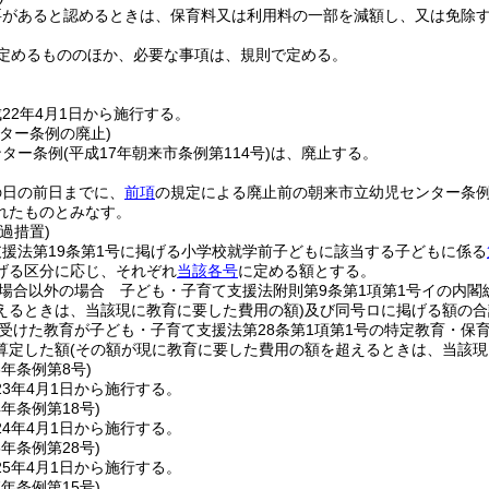
要があると認めるときは、保育料又は利用料の一部を減額し、又は免除
定めるもののほか、必要な事項は、規則で定める。
22年4月1日から施行する。
ター条例の廃止)
ンター条例
(平成17年朝来市条例第114号)
は、廃止する。
の日の前日までに、
前項
の規定による廃止前の朝来市立幼児センター条
れたものとみなす。
過措置)
援法第19条第1号に掲げる小学校就学前子どもに該当する子どもに係る
げる区分に応じ、それぞれ
当該各号
に定める額とする。
場合以外の場合 子ども・子育て支援法附則第9条第1項第1号イの内閣
えるときは、当該現に教育に要した費用の額)
及び同号ロに掲げる額の合
受けた教育が子ども・子育て支援法第28条第1項第1号の特定教育・保育
算定した額
(その額が現に教育に要した費用の額を超えるときは、当該現
3年
条例第8号)
3年4月1日から施行する。
4年
条例第18号)
4年4月1日から施行する。
5年
条例第28号)
5年4月1日から施行する。
7年
条例第15号)