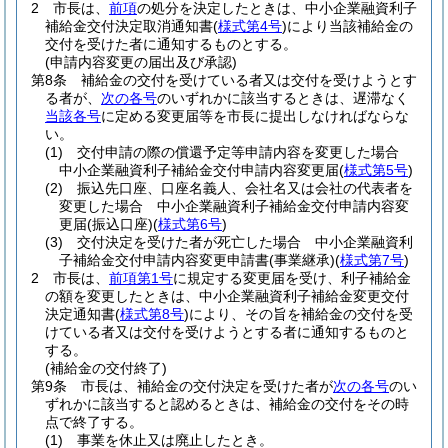
2
市長は、
前項
の処分を決定したときは、中小企業融資利子
補給金交付決定取消通知書
(
様式第4号
)
により当該補給金の
交付を受けた者に通知するものとする。
(申請内容変更の届出及び承認)
第8条
補給金の交付を受けている者又は交付を受けようとす
る者が、
次の各号
のいずれかに該当するときは、遅滞なく
当該各号
に定める変更届等を市長に提出しなければならな
い。
(1)
交付申請の際の償還予定等申請内容を変更した場合
中小企業融資利子補給金交付申請内容変更届
(
様式第5号
)
(2)
振込先口座、口座名義人、会社名又は会社の代表者を
変更した場合 中小企業融資利子補給金交付申請内容変
更届
(振込口座)
(
様式第6号
)
(3)
交付決定を受けた者が死亡した場合 中小企業融資利
子補給金交付申請内容変更申請書
(事業継承)
(
様式第7号
)
2
市長は、
前項第1号
に規定する変更届を受け、利子補給金
の額を変更したときは、中小企業融資利子補給金変更交付
決定通知書
(
様式第8号
)
により、その旨を補給金の交付を受
けている者又は交付を受けようとする者に通知するものと
する。
(補給金の交付終了)
第9条
市長は、補給金の交付決定を受けた者が
次の各号
のい
ずれかに該当すると認めるときは、補給金の交付をその時
点で終了する。
(1)
事業を休止又は廃止したとき。