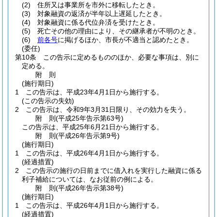
(2)
住所又は事業所を市外に移転したとき。
(3)
対象融資の返済が半年以上遅延したとき。
(4)
対象融資に係る代位弁済を受けたとき。
(5)
死亡その他の理由により、その継承者が不明のとき。
(6)
前各号
に掲げるほか、市長が不適当と認めたとき。
(委任)
第10条
この告示に定めるもののほか、必要な事項は、別に
定める。
附
則
(施行期日)
1
この告示は、平成23年4月1日から施行する。
(この告示の失効)
2
この告示は、令和9年3月31日限り、その効力を失う。
附
則
(平成25年
告示第63号)
この告示は、平成25年6月21日から施行する。
附
則
(平成26年
告示第9号)
(施行期日)
1
この告示は、平成26年4月1日から施行する。
(経過措置)
2
この告示の施行の日前までに借入れを実行した融資に係る
利子補給については、なお従前の例による。
附
則
(平成26年
告示第38号)
(施行期日)
1
この告示は、平成26年4月1日から施行する。
(経過措置)