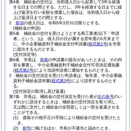
第4条
補給金の交付は、当初借入日から起算して3年を経過
する日までの間とする。
ただし、3年を経過する日までに繰
上げ返済を行い全額を償還した場合は、当初借入日から繰
上げ返済日までの間とする。
2
前項
の借入日は、令和5年3月31日限りとする。
(補給金の申請)
第5条
補給金の交付を受けようとする商工業者
(以下「申請
者」という。)
は、借入日の日が属する翌年度の5月末まで
に、中小企業融資利子補給金交付申請書
(
様式第1号
)
を市長
に提出するものとする。
(交付決定等)
第6条
市長は、
前条
の申請書の提出があったときは、その内
容を審査し、中小企業融資利子補給金交付可否決定通知書
(
様式第2号
)
により当該申請者に通知するものとする。
2
補給金の交付決定を受けた申請者は、毎年度、中小企業融
資利子補給金請求書
(
様式第3号
)
により請求するものとす
る。
(交付決定の取消し及び返還)
第7条
市長は、補給金の交付決定を受けた者が
次の各号
のい
ずれかに該当するときは、補給金の交付決定を取り消し、
又は既に交付した補給金の全部若しくは一部を返還させる
ことができる。
(1)
虚偽その他不正の手段により補給金の交付を受けたと
き。
(2)
前号
に掲げるほか、市長が不適当と認めたとき。