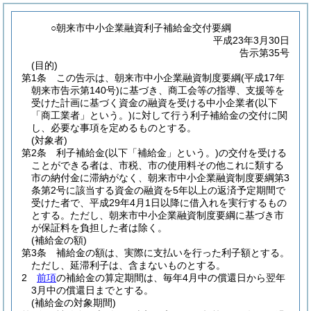
○朝来市中小企業融資利子補給金交付要綱
平成23年3月30日
告示第35号
(目的)
第1条
この告示は、朝来市中小企業融資制度要綱
(平成17年
朝来市告示第140号)
に基づき、商工会等の指導、支援等を
受けた計画に基づく資金の融資を受ける中小企業者
(以下
「商工業者」という。)
に対して行う利子補給金の交付に関
し、必要な事項を定めるものとする。
(対象者)
第2条
利子補給金
(以下「補給金」という。)
の交付を受ける
ことができる者は、市税、市の使用料その他これに類する
市の納付金に滞納がなく、朝来市中小企業融資制度要綱第3
条第2号に該当する資金の融資を5年以上の返済予定期間で
受けた者で、平成29年4月1日以降に借入れを実行するもの
とする。
ただし、朝来市中小企業融資制度要綱に基づき市
が保証料を負担した者は除く。
(補給金の額)
第3条
補給金の額は、実際に支払いを行った利子額とする。
ただし、延滞利子は、含まないものとする。
2
前項
の補給金の算定期間は、毎年4月中の償還日から翌年
3月中の償還日までとする。
(補給金の対象期間)