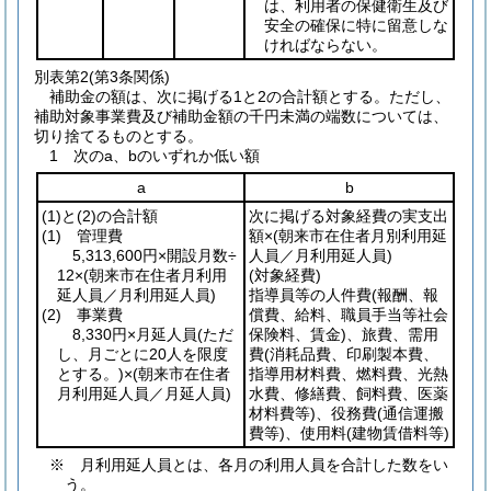
は、利用者の保健衛生及び
安全の確保に特に留意しな
ければならない。
別表第2
(第3条関係)
補助金の額は、次に掲げる1と2の合計額とする。ただし、
補助対象事業費及び補助金額の千円未満の端数については、
切り捨てるものとする。
1 次のa、bのいずれか低い額
a
b
(1)
と
(2)
の合計額
次に掲げる対象経費の実支出
(1)
管理費
額×
(朝来市在住者月別利用延
5,313,600円×開設月数÷
人員／月利用延人員)
12×
(朝来市在住者月利用
(対象経費)
延人員／月利用延人員)
指導員等の人件費
(報酬、報
(2)
事業費
償費、給料、職員手当等社会
8,330円×月延人員
(ただ
保険料、賃金)
、旅費、需用
し、月ごとに20人を限度
費
(消耗品費、印刷製本費、
とする。)
×
(朝来市在住者
指導用材料費、燃料費、光熱
月利用延人員／月延人員)
水費、修繕費、飼料費、医薬
材料費等)
、役務費
(通信運搬
費等)
、使用料
(建物賃借料等)
※ 月利用延人員とは、各月の利用人員を合計した数をい
う。