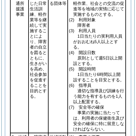
通所
じた日常
る団体等
軽作業、社会との交流の促
援護
生活訓
進等を地域の実情に応じて
事業
練、軽作
実施するものとする。
業等を継
(2)
利用対象
続して実
障害者
施するこ
(3)
利用人員
とによ
1日当たりの実利用人員
り、障害
がおおむね5人以上とす
者の自立
る。
を図ると
(4)
開設日数
ともに、
原則として週5日以上開
生きがい
設とする。
を高め、
(5)
開設時間
社会参加
1日当たり6時間以上開
を促進す
設することを目安とする。
ることを
(6)
指導員
目的とす
適切な指導及び訓練を行
る。
う能力を有するものを1人
以上配置する。
(7)
安全等の確保
事業の実施に当たって
は、利用者の保健衛生及び
安全の確保に特に留意しな
ければならない。