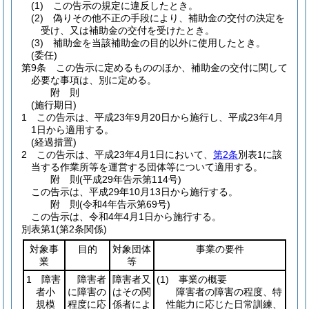
(1)
この告示の規定に違反したとき。
(2)
偽りその他不正の手段により、補助金の交付の決定を
受け、又は補助金の交付を受けたとき。
(3)
補助金を当該補助金の目的以外に使用したとき。
(委任)
第9条
この告示に定めるもののほか、補助金の交付に関して
必要な事項は、別に定める。
附
則
(施行期日)
1
この告示は、平成23年9月20日から施行し、平成23年4月
1日から適用する。
(経過措置)
2
この告示は、平成23年4月1日において、
第2条
別表1に該
当する作業所等を運営する団体等について適用する。
附
則
(平成29年
告示第114号)
この告示は、平成29年10月13日から施行する。
附
則
(令和4年
告示第69号)
この告示は、令和4年4月1日から施行する。
別表第1
(第2条関係)
対象事
目的
対象団体
事業の要件
業
等
1 障害
障害者
障害者又
(1)
事業の概要
者小
に障害の
はその関
障害者の障害の程度、特
規模
程度に応
係者によ
性能力に応じた日常訓練、