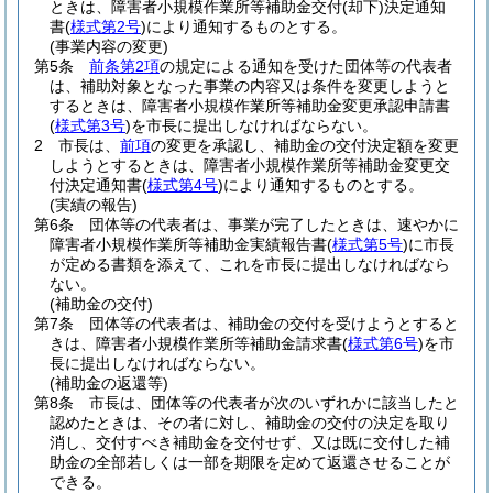
ときは、障害者小規模作業所等補助金交付
(却下)
決定通知
書
(
様式第2号
)
により通知するものとする。
(事業内容の変更)
第5条
前条第2項
の規定による通知を受けた団体等の代表者
は、補助対象となった事業の内容又は条件を変更しようと
するときは、障害者小規模作業所等補助金変更承認申請書
(
様式第3号
)
を市長に提出しなければならない。
2
市長は、
前項
の変更を承認し、補助金の交付決定額を変更
しようとするときは、障害者小規模作業所等補助金変更交
付決定通知書
(
様式第4号
)
により通知するものとする。
(実績の報告)
第6条
団体等の代表者は、事業が完了したときは、速やかに
障害者小規模作業所等補助金実績報告書
(
様式第5号
)
に市長
が定める書類を添えて、これを市長に提出しなければなら
ない。
(補助金の交付)
第7条
団体等の代表者は、補助金の交付を受けようとすると
きは、障害者小規模作業所等補助金請求書
(
様式第6号
)
を市
長に提出しなければならない。
(補助金の返還等)
第8条
市長は、団体等の代表者が次のいずれかに該当したと
認めたときは、その者に対し、補助金の交付の決定を取り
消し、交付すべき補助金を交付せず、又は既に交付した補
助金の全部若しくは一部を期限を定めて返還させることが
できる。