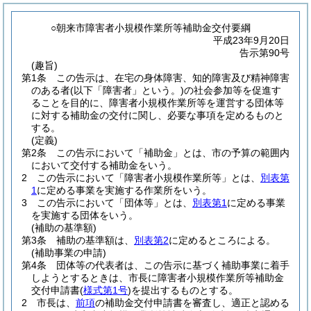
○朝来市障害者小規模作業所等補助金交付要綱
平成23年9月20日
告示第90号
(趣旨)
第1条
この告示は、在宅の身体障害、知的障害及び精神障害
のある者
(以下「障害者」という。)
の社会参加等を促進す
ることを目的に、障害者小規模作業所等を運営する団体等
に対する補助金の交付に関し、必要な事項を定めるものと
する。
(定義)
第2条
この告示において「補助金」とは、市の予算の範囲内
において交付する補助金をいう。
2
この告示において「障害者小規模作業所等」とは、
別表第
1
に定める事業を実施する作業所をいう。
3
この告示において「団体等」とは、
別表第1
に定める事業
を実施する団体をいう。
(補助の基準額)
第3条
補助の基準額は、
別表第2
に定めるところによる。
(補助事業の申請)
第4条
団体等の代表者は、この告示に基づく補助事業に着手
しようとするときは、市長に障害者小規模作業所等補助金
交付申請書
(
様式第1号
)
を提出するものとする。
2
市長は、
前項
の補助金交付申請書を審査し、適正と認める