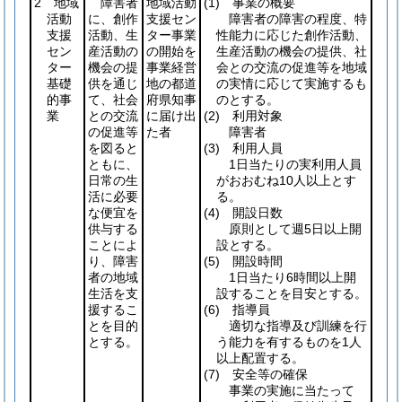
2 地域
障害者
地域活動
(1)
事業の概要
活動
に、創作
支援セン
障害者の障害の程度、特
支援
活動、生
ター事業
性能力に応じた創作活動、
セン
産活動の
の開始を
生産活動の機会の提供、社
ター
機会の提
事業経営
会との交流の促進等を地域
基礎
供を通じ
地の都道
の実情に応じて実施するも
的事
て、社会
府県知事
のとする。
業
との交流
に届け出
(2)
利用対象
の促進等
た者
障害者
を図ると
(3)
利用人員
ともに、
1日当たりの実利用人員
日常の生
がおおむね10人以上とす
活に必要
る。
な便宜を
(4)
開設日数
供与する
原則として週5日以上開
ことによ
設とする。
り、障害
(5)
開設時間
者の地域
1日当たり6時間以上開
生活を支
設することを目安とする。
援するこ
(6)
指導員
とを目的
適切な指導及び訓練を行
とする。
う能力を有するものを1人
以上配置する。
(7)
安全等の確保
事業の実施に当たって